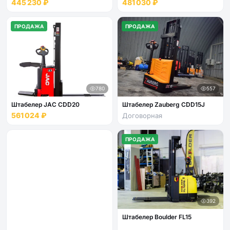
445 230 ₽
481 030 ₽
ПРОДАЖА
ПРОДАЖА
780
557
Штабелер JAC CDD20
Штабелер Zauberg CDD15J
561 024 ₽
Договорная
ПРОДАЖА
392
Штабелер Boulder FL15