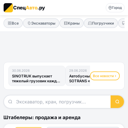
Спец
Авто
.ру
Город
Все
Экскаваторы
Краны
Погрузчики
30.06.2026
29.06.2026
Все новости
SINOTRUK выпускает
Автобусный прицеп
тяжелый грузовик каждые
SOTRANS «Хвост
четыре минуты
Дракона» получил ОТТС
и готов к...
Штабелеры: продажа и аренда