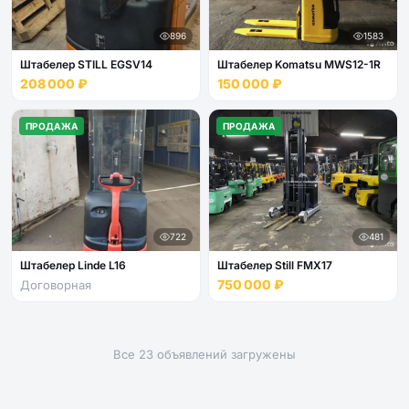
896
1583
Штабелер STILL EGSV14
Штабелер Komatsu MWS12-1R
208 000 ₽
150 000 ₽
ПРОДАЖА
ПРОДАЖА
722
481
Штабелер Linde L16
Штабелер Still FМХ17
750 000 ₽
Договорная
Все 23 объявлений загружены