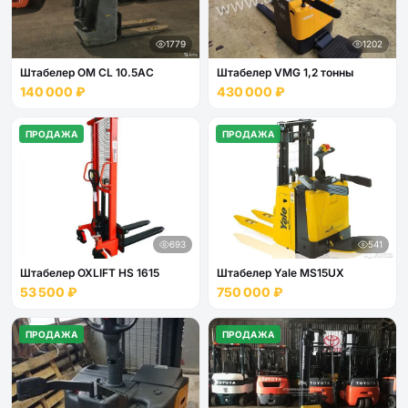
1779
1202
Штабелер OM CL 10.5АС
Штабелер VMG 1,2 тонны
140 000 ₽
430 000 ₽
ПРОДАЖА
ПРОДАЖА
693
541
Штабелер OXLIFT HS 1615
Штабелер Yale МS15UХ
53 500 ₽
750 000 ₽
ПРОДАЖА
ПРОДАЖА