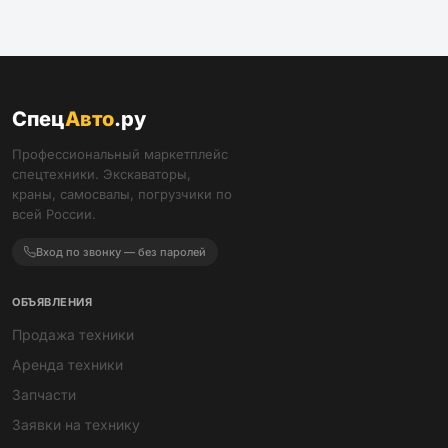
Спец
Авто
.ру
Профессиональный маркетплейс
спецтехники. Экскаваторы,
краны, самосвалы, погрузчики по
всей России.
Вход по звонку — без паролей
ОБЪЯВЛЕНИЯ
Продажа техники
Аренда техники
Запчасти
Заявки на технику