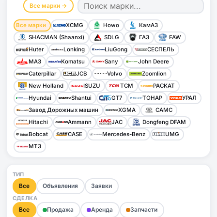
Все марки →
Все марки
XCMG
Howo
КамАЗ
SHACMAN (Shaanxi)
SDLG
ГАЗ
FAW
Huter
Lonking
LiuGong
СЕСПЕЛЬ
МАЗ
Komatsu
Sany
John Deere
Caterpillar
JCB
Volvo
Zoomlion
New Holland
ISUZU
TCM
РАСКАТ
Hyundai
Shantui
GT7
ТОНАР
УРАЛ
Завод Дорожных машин
XGMA
CAMC
Hitachi
Ammann
JAC
Dongfeng DFAM
Bobcat
CASE
Mercedes-Benz
UMG
МТЗ
ТИП
Все
Объявления
Заявки
СДЕЛКА
Все
Продажа
Аренда
Запчасти