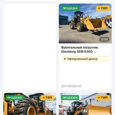
⭐ ТОП
ПРОДАЖА
184
Фронтальный погрузчик
Shandong SEM 636D
джойстик, кондиционер
★ Официальный дилер
Договорная
⭐ ТОП
⭐ ТОП
ПРОДАЖА
ПРОДАЖА