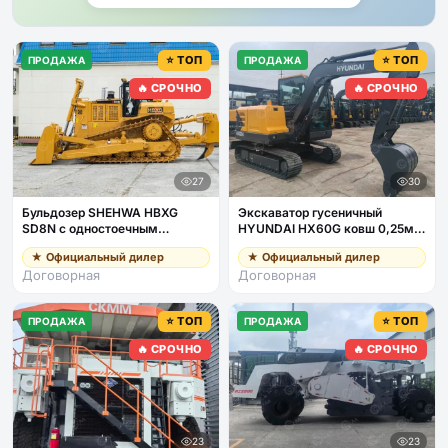
⭐ ТОП
⭐ ТОП
ПРОДАЖА
ПРОДАЖА
🔥 СРОЧНО
🔥 СРОЧНО
27
30
Бульдозер SHEHWA HBXG
Экскаватор гусеничный
SD8N с одностоечным
HYUNDAI HX60G ковш 0,25м3,
рыхлителем, кондиционер
общая масса 5,8т, дв Yanmar
★ Официальный дилер
★ Официальный дилер
Договорная
Договорная
⭐ ТОП
⭐ ТОП
ПРОДАЖА
ПРОДАЖА
🔥 СРОЧНО
🔥 СРОЧНО
23
23