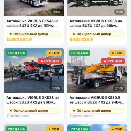
50
59
Автовышка VIGRUS GKS45 на
Автовышка VIGRUS GKS36 на
шасси ISUZU 4Х2 дв 151Kw
шасси ISUZU 4Х2 дв 96kw
высота подъёма 45м
высота подъёма 36м
★ Официальный дилер
★ Официальный дилер
12 662 594 ₽
6 863 836 ₽
⭐ ТОП
⭐ ТОП
ПРОДАЖА
ПРОДАЖА
🔥 СРОЧНО
🔥 СРОЧНО
109
108
Автовышка VIGRUS GKS33 на
Автовышка VIGRUS GKS30.5
шасси ISUZU 4Х2 дв 96kw
на шасси ISUZU 4Х2 дв 94kw
высота подъёма 33м
высота подъёма 30,5м
★ Официальный дилер
★ Официальный дилер
Договорная
Договорная
⭐ ТОП
⭐ ТОП
ПРОДАЖА
ПРОДАЖА