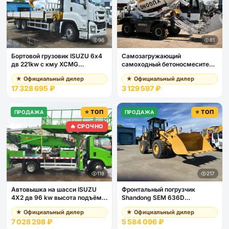
96
81
Бортовой грузовик ISUZU 6х4
Самозагружающий
дв 221kw c кму XCMG
самоходный бетоносмеситель
GSQS350-5 гп 14т., стрела
YUGONG SDM3000
★ Официальный дилер
★ Официальный дилер
19,6м, кузов 8500х2400х550
17 328 695 ₽
3 129 597 ₽
⭐ ТОП
⭐ ТОП
ПРОДАЖА
ПРОДАЖА
🔥 СРОЧНО
118
217
Автовышка на шасси ISUZU
Фронтальный погрузчик
4Х2 дв 96 kw высота подъёма
Shandong SEM 636D
21м люлька 2х4м гп 1 тонна
джойстик, кондиционер
★ Официальный дилер
★ Официальный дилер
7 028 298 ₽
5 584 096 ₽