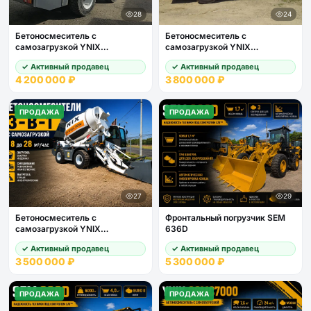
28
24
Бетоносмеситель с
Бетоносмеситель с
самозагрузкой YNIX
самозагрузкой YNIX
QGMC6000 (24 м3/час)
QGMC5000 (20 м3/час)
✓ Активный продавец
✓ Активный продавец
4 200 000 ₽
3 800 000 ₽
ПРОДАЖА
ПРОДАЖА
27
29
Бетоносмеситель с
Фронтальный погрузчик SEM
самозагрузкой YNIX
636D
QGMC3000
✓ Активный продавец
✓ Активный продавец
3 500 000 ₽
5 300 000 ₽
ПРОДАЖА
ПРОДАЖА