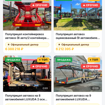
🔥 СРОЧНО
🔥 СРОЧНО
329
92
Полуприцеп контейнеровоз
Полуприцеп автовоз
автовоз (8 авто/2 контейнера
оцинкованный (9 автомобилей)
20ф) LUXUDA 3 оси BPW,
LUXUDA 2 оси SAF,
★ Официальный дилер
★ Официальный дилер
пневмоподвеска, передняя
пневмоподвеска
6 388 218 ₽
6 212 395 ₽
ось ленивая
⭐ ТОП
⭐ ТОП
ПРОДАЖА
ПРОДАЖА
🔥 СРОЧНО
🔥 СРОЧНО
89
129
Полуприцеп автовоз на 8
Полуприцеп автовоз на 9
автомобилей LUXUDA 2 оси
автомобилей LUXUDA
FUWA (пневмоподвеска)
LZC9407BG 3 оси SAF