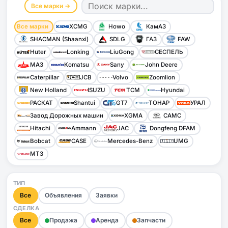
Все марки →
Все марки
XCMG
Howo
КамАЗ
SHACMAN (Shaanxi)
SDLG
ГАЗ
FAW
Huter
Lonking
LiuGong
СЕСПЕЛЬ
МАЗ
Komatsu
Sany
John Deere
Caterpillar
JCB
Volvo
Zoomlion
New Holland
ISUZU
TCM
Hyundai
РАСКАТ
Shantui
GT7
ТОНАР
УРАЛ
Завод Дорожных машин
XGMA
CAMC
Hitachi
Ammann
JAC
Dongfeng DFAM
Bobcat
CASE
Mercedes-Benz
UMG
МТЗ
ТИП
Все
Объявления
Заявки
СДЕЛКА
Все
Продажа
Аренда
Запчасти