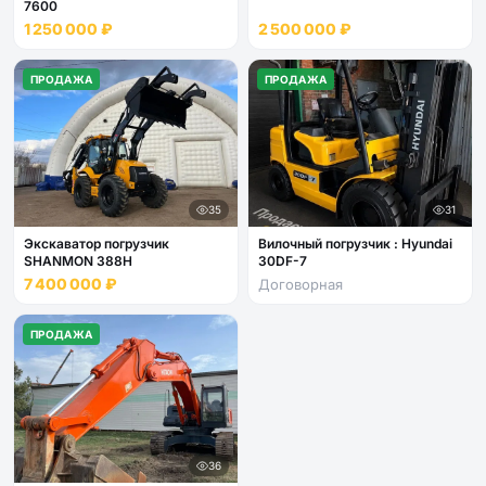
7600
1 250 000 ₽
2 500 000 ₽
ПРОДАЖА
ПРОДАЖА
35
31
Экскаватор погрузчик
Вилочный погрузчик : Hyundai
SHANMON 388H
30DF-7
7 400 000 ₽
Договорная
ПРОДАЖА
АРЕНДА
36
53