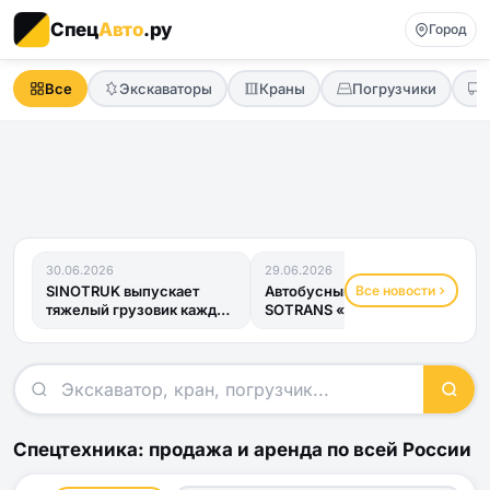
Спец
Авто
.ру
Город
Все
Экскаваторы
Краны
Погрузчики
30.06.2026
29.06.2026
Все новости
SINOTRUK выпускает
Автобусный прицеп
тяжелый грузовик каждые
SOTRANS «Хвост
четыре минуты
Дракона» получил ОТТС
и готов к...
Спецтехника: продажа и аренда по всей России