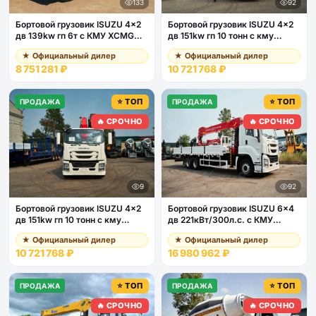
133
92
Бортовой грузовик ISUZU 4x2
Бортовой грузовик ISUZU 4x2
дв 139kw гп 6т c КМУ XCMG
дв 151kw гп 10 тонн c кму
SQS157 гп 6,3т 4 секции 12.8м
VIGRUS SHS2006 гп 8 тонн 6
★ Официальный дилер
★ Официальный дилер
кузов 6000*2400*550 колеса
секций 20м кузов
8 751 281 ₽
10 721 768 ₽
8.25R20 спальник задние
6500*2470*550
аутригеры
⭐ ТОП
⭐ ТОП
ПРОДАЖА
ПРОДАЖА
🔥 СРОЧНО
🔥 СРОЧНО
9
92
Бортовой грузовик ISUZU 4x2
Бортовой грузовик ISUZU 6x4
дв 151kw гп 10 тонн c кму
дв 221кВт/300л.с. c КМУ
VIGRUS SHS2006 гп 8 тонн 6
VIGRUS SHS3005A г/п 12т 5
★ Официальный дилер
★ Официальный дилер
секций 20м кузов
секций 18,3 м
10 721 768 ₽
16 980 962 ₽
6500*2470*550
⭐ ТОП
⭐ ТОП
ПРОДАЖА
ПРОДАЖА
🔥 СРОЧНО
🔥 СРОЧНО