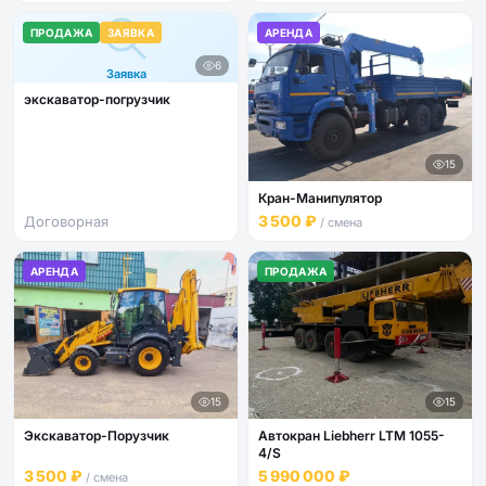
ПРОДАЖА
ЗАЯВКА
АРЕНДА
6
Заявка
экскаватор-погрузчик
15
Кран-Манипулятор
3 500 ₽
Договорная
/ смена
АРЕНДА
ПРОДАЖА
15
15
Экскаватор-Порузчик
Автокран Liebherr LTM 1055-
4/S
3 500 ₽
5 990 000 ₽
/ смена