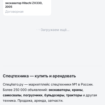
экскаватор Hitachi ZX330,
самосвал карьерный
2005
Договорная
Договорная
АРЕНДА
АРЕНДА
55
55
автобетононасос
Погрузчик
17 600 ₽
Договорная
/ смена
АРЕНДА
ПРОДАЖА
53
36