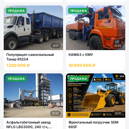
ПРОДАЖА
ПРОДАЖА
17
20
Полуприцеп самосвальный
КАМАЗ с КМУ
Тонар 95234
1 250 000 ₽
10 000 000 ₽
ПРОДАЖА
ПРОДАЖА
32
31
Асфальтобетонный завод
Фронтальный погрузчик SEM
NFLG LBG3000, 240 т/ч,
665F