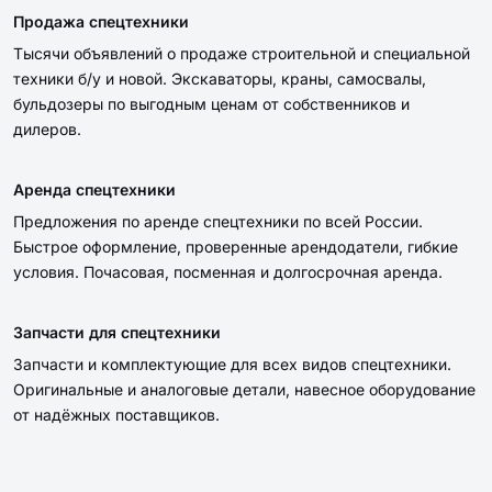
Гусеничный экскаватор
Мини-экскаватор Rippa
CATERPILLER 318 D2L
22 000 ₽
Договорная
/ смена
ЗАПЧАСТИ
51
Продам запчасти на
экскаватор Хитачи 330-3
Договорная