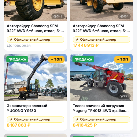
343
134
Автогрейдер Shandong SEM
Автогрейдер Shandong SEM
922F AWD 6*6 нож, отвал, 5-
922F AWD 6*6 нож, отвал, 5-
ти стоечный рыхлитель
ти стоечный рыхлитель
★ Официальный дилер
★ Официальный дилер
17 446 913 ₽
Договорная
⭐ ТОП
⭐ ТОП
ПРОДАЖА
ПРОДАЖА
95
300
Экскаватор колесный
Телескопический погрузчик
YUGONG YG180
Yugong TR4018 4WD крабовый
ход гп 4 тонны высота 18м с
★ Официальный дилер
★ Официальный дилер
ковшом 2,2м3
8 187 063 ₽
8 416 425 ₽