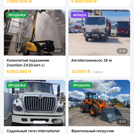
2 900 000 ₽
5 600 000 ₽
ПРОДАЖА
АРЕНДА
27
38
Коленчатый подъемник
Автобетононасос 26 м
Zoomlion ZA20Jert-Li
6 803 390 ₽
32 000 ₽
/ смена
ПРОДАЖА
ПРОДАЖА
49
54
Седельный тягач International
Фронтальный погрузчик