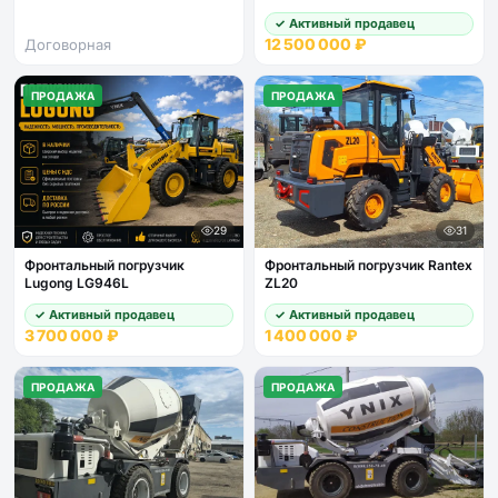
смеситель 3000кг, 6 фракций
✓ Активный продавец
(новый)
12 500 000 ₽
Договорная
ПРОДАЖА
ПРОДАЖА
29
31
Фронтальный погрузчик
Фронтальный погрузчик Rantex
Lugong LG946L
ZL20
✓ Активный продавец
✓ Активный продавец
3 700 000 ₽
1 400 000 ₽
ПРОДАЖА
ПРОДАЖА