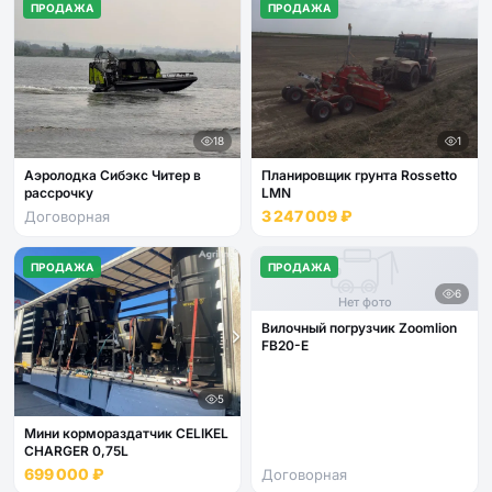
ПРОДАЖА
ПРОДАЖА
18
1
Аэролодка Сибэкс Читер в
Планировщик грунта Rossetto
рассрочку
LMN
3 247 009 ₽
Договорная
ПРОДАЖА
ПРОДАЖА
6
Нет фото
Вилочный погрузчик Zoomlion
FB20-E
5
Мини кормораздатчик CELIKEL
CHARGER 0,75L
699 000 ₽
Договорная