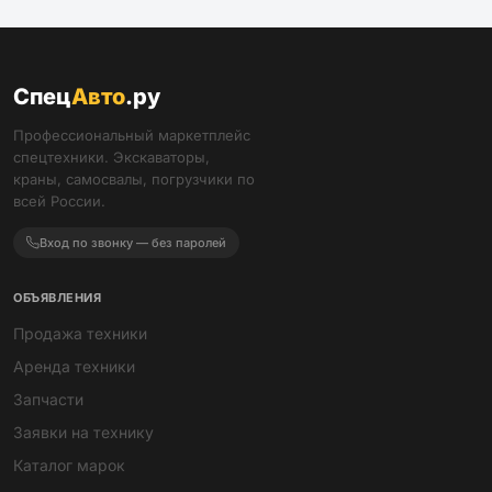
ПРОДАЖА
ПРОДАЖА
45
37
Илосос 12m3 ISUZU GIGA
Аэролодка Леший 150 л.с.
2026 г.
7 750 000 ₽
2 000 000 ₽
ПРОДАЖА
ПРОДАЖА
44
51
Тягач седельный КАМАЗ
Тягач седельный Камаз 65116-
65116-32
34
1 100 000 ₽
900 000 ₽