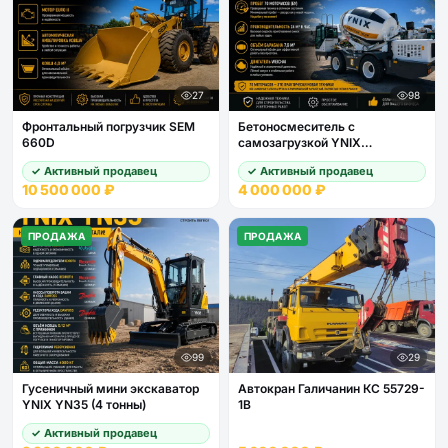
27
98
Фронтальный погрузчик SEM
Бетоносмеситель с
660D
самозагрузкой YNIX
QGMC7000
✓ Активный продавец
✓ Активный продавец
10 500 000 ₽
4 000 000 ₽
ПРОДАЖА
ПРОДАЖА
99
29
Гусеничный мини экскаватор
Автокран Галичанин КС 55729-
YNIX YN35 (4 тонны)
1В
✓ Активный продавец