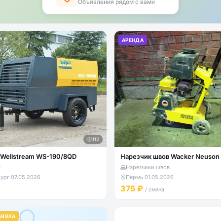
Объявления рядом с вами
АРЕНДА
112
Wellstream WS-190/8QD
Нарезчик швов Wacker Neuson
ы
Нарезчики швов
ург
·
07.05.2026
Пермь
·
01.05.2026
375 ₽
/ смена
АЯВКА