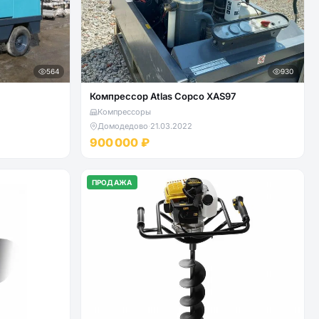
564
930
Компрессор Atlas Copco XAS97
Компрессоры
Домодедово
·
21.03.2022
900 000 ₽
ПРОДАЖА