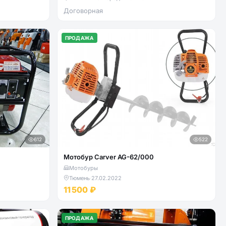
Договорная
ПРОДАЖА
612
522
Мотобур Carver AG-62/000
Мотобуры
Тюмень
·
27.02.2022
11 500 ₽
ПРОДАЖА