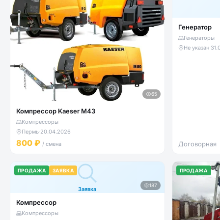
Генератор
Генераторы
Не указан
·
31.
65
Компрессор Kaeser M43
Компрессоры
Пермь
·
20.04.2026
800 ₽
Договорная
/ смена
ПРОДАЖА
ЗАЯВКА
ПРОДАЖА
187
Заявка
Компрессор
Компрессоры