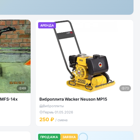
АРЕНДА
69
73
 MFS-14x
Виброплита Wacker Neuson MP15
Виброплиты
Пермь
·
01.05.2026
250 ₽
/ смена
ПРОДАЖА
ЗАЯВКА