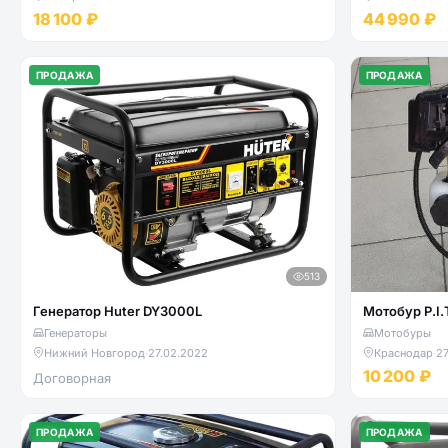
18 100 ₽
44 990 ₽
ПРОДАЖА
ПРОДАЖА
513
Генератор Huter DY3000L
Мотобур P.I.
Генераторы
Мотобуры
Нижний Новгород
·
27.02.2022
Краснодар
·
27
10 200 ₽
Договорная
ПРОДАЖА
ПРОДАЖА