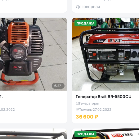
Договорная
ПРОДАЖА
371
T.
Генератор Brait BR-5500CU
Генераторы
.02.2022
Тюмень
·
27.02.2022
36 600 ₽
ПРОДАЖА