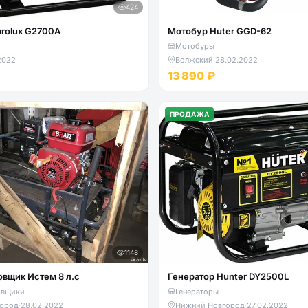
424
urolux G2700A
Мотобур Huter GGD-62
Мотобуры
2022
Волжский
·
28.02.2022
13 890 ₽
ПРОДАЖА
1148
вщик Истем 8 л.с
Генератор Hunter DY2500L
овщики
Генераторы
ород
·
28.02.2022
Нижний Новгород
·
27.02.2022