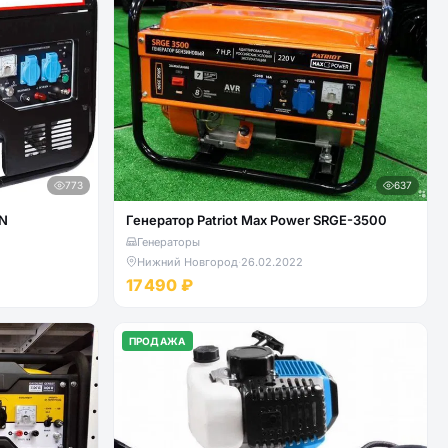
773
637
EN
Генератор Patriot Max Power SRGE-3500
Генераторы
Нижний Новгород
·
26.02.2022
17 490 ₽
ПРОДАЖА