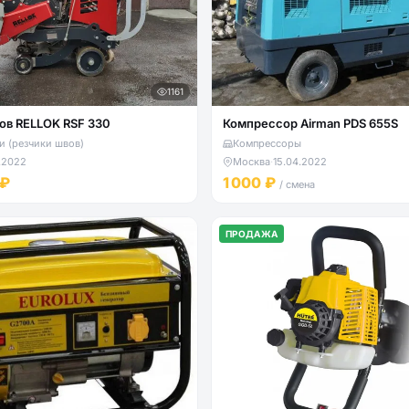
1161
ов RELLOK RSF 330
Компрессор Airman PDS 655S
 (резчики швов)
Компрессоры
.2022
Москва
·
15.04.2022
 ₽
1 000 ₽
/ смена
ПРОДАЖА