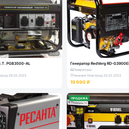
630
I.T. PGB3500-AL
Генератор RedVerg RD-G3900
Генераторы
ород
·
26.02.2022
Нижний Новгород
·
26.02.2022
19 990 ₽
ПРОДАЖА