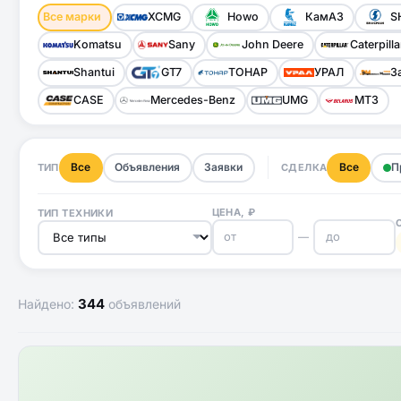
Все марки
XCMG
Howo
КамАЗ
S
Komatsu
Sany
John Deere
Caterpilla
Shantui
GT7
ТОНАР
УРАЛ
З
CASE
Mercedes-Benz
UMG
МТЗ
Все
Объявления
Заявки
Все
П
ТИП
СДЕЛКА
ЦЕНА, ₽
ТИП ТЕХНИКИ
—
344
Найдено:
объявлений