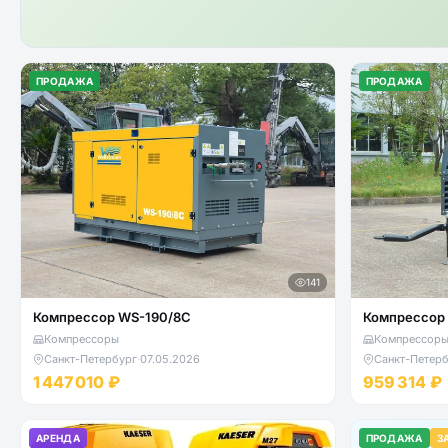
ПРОДАЖА
ПРОДАЖА
141
Компрессор WS-190/8C
Компрессор 
Компрессоры
Компрессор
Санкт-Петербург
·
07.05.2026
Санкт-Петерб
1 447 010 ₽
959 314 ₽
АРЕНДА
ПРОДАЖА
З