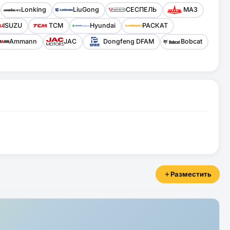
Lonking
LiuGong
СЕСПЕЛЬ
МАЗ
ISUZU
TCM
Hyundai
РАСКАТ
Ammann
JAC
Dongfeng DFAM
Bobcat
Разместить