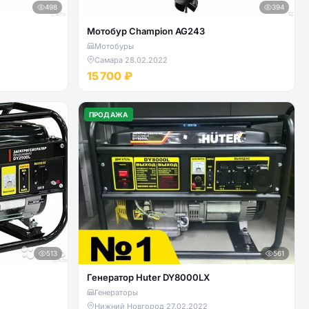
498
394
Мотобур Champion AG243
Мотобуры
Самара
·
28.02.2022
15 700 ₽
ПРОДАЖА
513
561
Генератор Huter DY8000LX
Генераторы
Нижний Новгород
·
27.02.2022