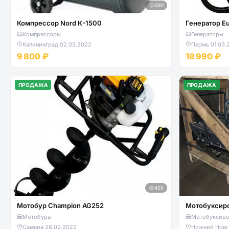
690
Компрессор Nord К-1500
Генератор E
Компрессоры
Генераторы
Калининград
·
02.03.2022
Пермь
·
01.03.
9 800 ₽
18 990 ₽
ПРОДАЖА
ПРОДАЖА
426
Мотобур Champion AG252
Мотобуксиро
Мотобуры
Мотобуксир
Самара
·
28.02.2022
Нижний Новг