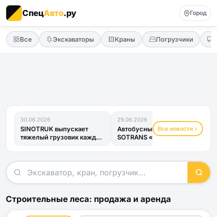
Спец
Авто
.ру
Город
Все
Экскаваторы
Краны
Погрузчики
30.06.2026
29.06.2026
Все новости
SINOTRUK выпускает
Автобусный прицеп
тяжелый грузовик каждые
SOTRANS «Хвост
четыре минуты
Дракона» получил ОТТС
и готов к...
Строительные леса: продажа и аренда