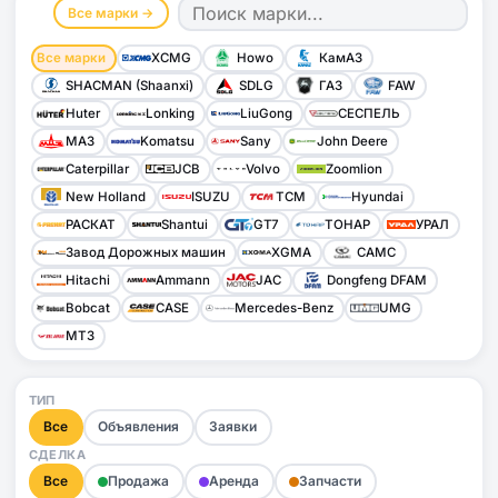
Все марки →
Все марки
XCMG
Howo
КамАЗ
SHACMAN (Shaanxi)
SDLG
ГАЗ
FAW
Huter
Lonking
LiuGong
СЕСПЕЛЬ
МАЗ
Komatsu
Sany
John Deere
Caterpillar
JCB
Volvo
Zoomlion
New Holland
ISUZU
TCM
Hyundai
РАСКАТ
Shantui
GT7
ТОНАР
УРАЛ
Завод Дорожных машин
XGMA
CAMC
Hitachi
Ammann
JAC
Dongfeng DFAM
Bobcat
CASE
Mercedes-Benz
UMG
МТЗ
ТИП
Все
Объявления
Заявки
СДЕЛКА
Все
Продажа
Аренда
Запчасти