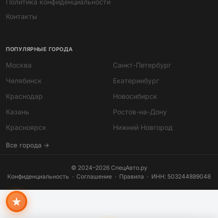
Политика конфиденциальности
Контакты
ПОПУЛЯРНЫЕ ГОРОДА
Москва
Санкт-Петербург
Челябинск
Екатеринбург
Краснодар
Новосибирск
Казань
Ростов-на-Дону
Мира
Красноярск
Нижний Новгород
ИИ-помощник · всегда онлайн
Все города →
© 2024–2026 СпецАвто.ру
Конфиденциальность
·
Соглашение
·
Правила
· ИНН: 503244889048