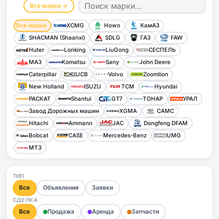
Все марки →
Все марки
XCMG
Howo
КамАЗ
SHACMAN (Shaanxi)
SDLG
ГАЗ
FAW
Huter
Lonking
LiuGong
СЕСПЕЛЬ
МАЗ
Komatsu
Sany
John Deere
Caterpillar
JCB
Volvo
Zoomlion
New Holland
ISUZU
TCM
Hyundai
РАСКАТ
Shantui
GT7
ТОНАР
УРАЛ
Завод Дорожных машин
XGMA
CAMC
Hitachi
Ammann
JAC
Dongfeng DFAM
Bobcat
CASE
Mercedes-Benz
UMG
МТЗ
ТИП
Все
Объявления
Заявки
СДЕЛКА
Все
Продажа
Аренда
Запчасти