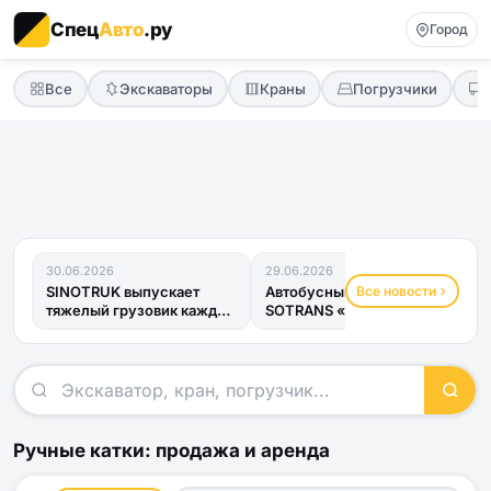
Спец
Авто
.ру
Город
Все
Экскаваторы
Краны
Погрузчики
30.06.2026
29.06.2026
Все новости
SINOTRUK выпускает
Автобусный прицеп
тяжелый грузовик каждые
SOTRANS «Хвост
четыре минуты
Дракона» получил ОТТС
и готов к...
Ручные катки: продажа и аренда