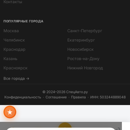
Контакты
ПОПУЛЯРНЫЕ ГОРОДА
Москва
Санкт-Петербург
Челябинск
Екатеринбург
Краснодар
Новосибирск
Казань
Ростов-на-Дону
Мира
Красноярск
Нижний Новгород
ИИ-помощник · всегда онлайн
Все города →
© 2024–2026 СпецАвто.ру
Конфиденциальность
·
Соглашение
·
Правила
· ИНН: 503244889048