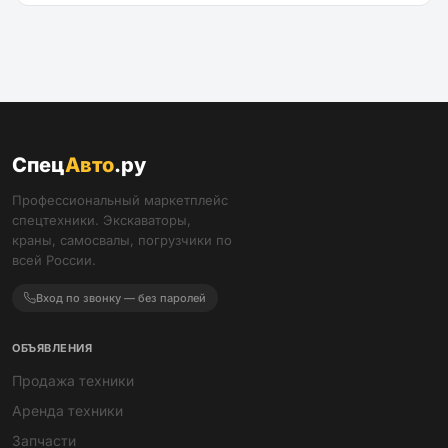
Спец
Авто
.ру
Профессиональный маркетплейс
спецтехники. Экскаваторы,
краны, самосвалы, погрузчики по
всей России.
Вход по звонку — без паролей
ОБЪЯВЛЕНИЯ
Продажа техники
Аренда техники
Запчасти