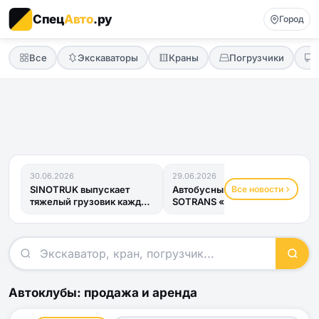
Спец
Авто
.ру
Город
Все
Экскаваторы
Краны
Погрузчики
30.06.2026
29.06.2026
Все новости
SINOTRUK выпускает
Автобусный прицеп
тяжелый грузовик каждые
SOTRANS «Хвост
четыре минуты
Дракона» получил ОТТС
и готов к...
Автоклубы: продажа и аренда