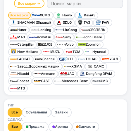
Все марки →
Все марки
XCMG
Howo
КамАЗ
SHACMAN (Shaanxi)
SDLG
ГАЗ
FAW
Huter
Lonking
LiuGong
СЕСПЕЛЬ
МАЗ
Komatsu
Sany
John Deere
Caterpillar
JCB
Volvo
Zoomlion
New Holland
ISUZU
TCM
Hyundai
РАСКАТ
Shantui
GT7
ТОНАР
УРАЛ
Завод Дорожных машин
XGMA
CAMC
Hitachi
Ammann
JAC
Dongfeng DFAM
Bobcat
CASE
Mercedes-Benz
UMG
МТЗ
ТИП
Все
Объявления
Заявки
СДЕЛКА
Все
Продажа
Аренда
Запчасти