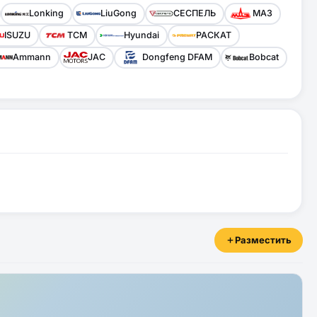
Lonking
LiuGong
СЕСПЕЛЬ
МАЗ
ISUZU
TCM
Hyundai
РАСКАТ
Ammann
JAC
Dongfeng DFAM
Bobcat
Разместить