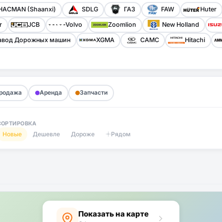
HACMAN (Shaanxi)
SDLG
ГАЗ
FAW
Huter
r
JCB
Volvo
Zoomlion
New Holland
авод Дорожных машин
XGMA
CAMC
Hitachi
родажа
Аренда
Запчасти
СОРТИРОВКА
Новые
Дешевле
Дороже
Рядом
Показать на карте