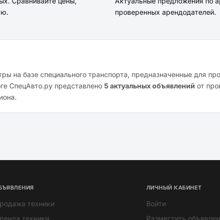
ых. Сравнивайте цены,
Актуальные предложения по а
ую.
проверенных арендодателей.
ры на базе специального транспорта, предназначенные для пр
оге СпецАвто.ру представлено
5 актуальных объявлений
от про
иона.
БЪЯВЛЕНИЯ
ЛИЧНЫЙ КАБИНЕТ
родажа техники
Войти
ренда техники
Разместить объявлен