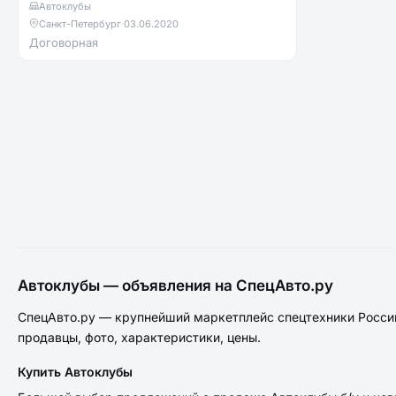
Автоклубы
Санкт-Петербург
·
03.06.2020
Договорная
Автоклубы — объявления на СпецАвто.ру
СпецАвто.ру — крупнейший маркетплейс спецтехники России
продавцы, фото, характеристики, цены.
Купить Автоклубы