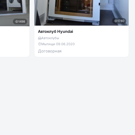
1780
1498
Автоклуб Hyundai
Автоклубы
Мытищи
·
09.06.2020
Договорная