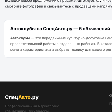
Большой выбор предложений о продаже Автоклубы б/у и нов
смотрите фотографии и связывайтесь с продавцами напрям
Автоклубы на СпецАвто.ру — 5 объявлений
Автоклубы
— это передвижные культурно-досуговые цент
просветительской работы в отдаленных районах. В катал
цены и характеристики и выбрать технику для вашего рег
О
Спец
Авто
.ру
П
Профессиональный маркетплейс
спецтехники. Экскаваторы,
А