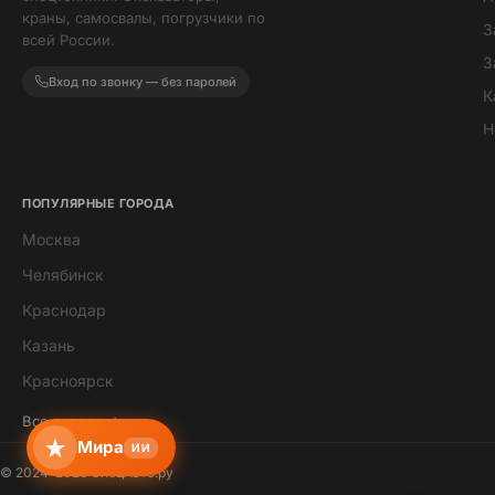
краны, самосвалы, погрузчики по
З
всей России.
З
Вход по звонку — без паролей
К
Н
ПОПУЛЯРНЫЕ ГОРОДА
Москва
Мира
Челябинск
ИИ-помощник · всегда онлайн
Краснодар
Казань
Красноярск
Все города →
Мира
ИИ
© 2024–2026 СпецАвто.ру