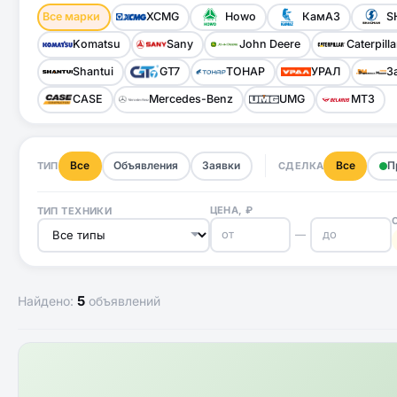
Все марки
XCMG
Howo
КамАЗ
S
Komatsu
Sany
John Deere
Caterpilla
Shantui
GT7
ТОНАР
УРАЛ
З
CASE
Mercedes-Benz
UMG
МТЗ
Все
Объявления
Заявки
Все
П
ТИП
СДЕЛКА
ЦЕНА, ₽
ТИП ТЕХНИКИ
—
5
Найдено:
объявлений