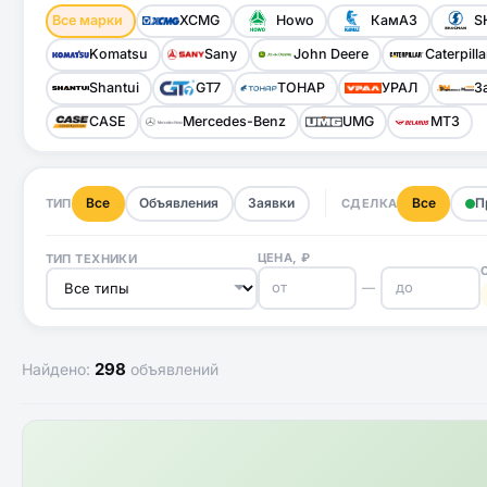
Все марки
XCMG
Howo
КамАЗ
S
Komatsu
Sany
John Deere
Caterpilla
Shantui
GT7
ТОНАР
УРАЛ
З
CASE
Mercedes-Benz
UMG
МТЗ
Все
Объявления
Заявки
Все
П
ТИП
СДЕЛКА
ЦЕНА, ₽
ТИП ТЕХНИКИ
—
298
Найдено:
объявлений