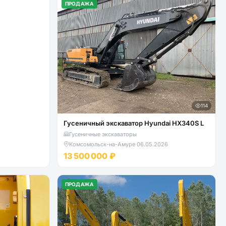
ПРОДАЖА
114
Гусеничный экскаватор Hyundai HX340S L
Гусеничные экскаваторы
Комсомольск-на-Амуре
·
06.05.2026
13 500 000 ₽
ПРОДАЖА