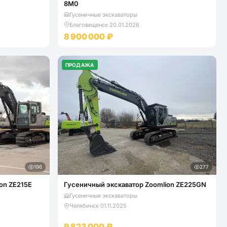
8M0
Гусеничные экскаваторы
Благовещенск
·
20.01.2026
8 900 000 ₽
ПРОДАЖА
196
277
on ZE215E
Гусеничный экскаватор Zoomlion ZE225GN
Гусеничные экскаваторы
Челябинск
·
01.11.2025
9 823 000 ₽