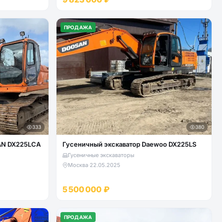
ПРОДАЖА
333
380
AN DX225LCA
Гусеничный экскаватор Daewoo DX225LS
Гусеничные экскаваторы
Москва
·
22.05.2025
5 500 000 ₽
ПРОДАЖА