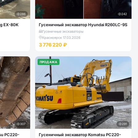
286
242
rg EX-80K
Гусеничный экскаватор Hyundai R260LC-9S
Гусеничные экскаваторы
Красноярск
·
17.03.2026
3 776 220 ₽
ПРОДАЖА
307
291
su PC220-
Гусеничный экскаватор Komatsu PC220-