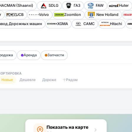
HACMAN (Shaanxi)
SDLG
ГАЗ
FAW
Huter
r
JCB
Volvo
Zoomlion
New Holland
авод Дорожных машин
XGMA
CAMC
Hitachi
родажа
Аренда
Запчасти
СОРТИРОВКА
Новые
Дешевле
Дороже
Рядом
Показать на карте