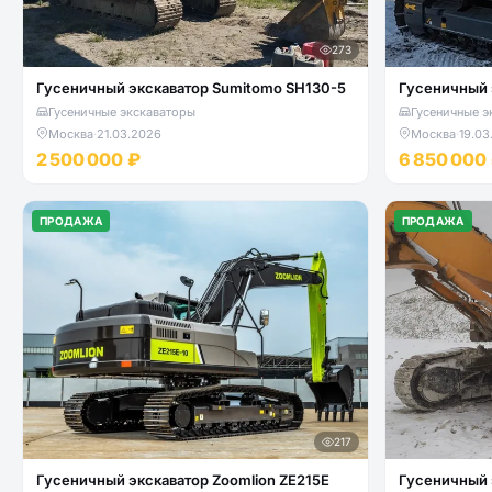
273
Гусеничный экскаватор Sumitomo SH130-5
Гусеничный 
Гусеничные экскаваторы
Гусеничные э
Москва
·
21.03.2026
Москва
·
19.03
2 500 000 ₽
6 850 000
ПРОДАЖА
ПРОДАЖА
217
Гусеничный экскаватор Zoomlion ZE215E
Гусеничный экскавато