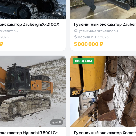
275
экскаватор Zauberg EX-210CX
Гусеничный экскаватор Zaube
кскаваторы
Гусеничные экскаваторы
.2026
Москва
·
19.03.2026
 ₽
5 000 000 ₽
ПРОДАЖА
208
р Hyundai R 800LC-
Гусеничный экскаватор Komat