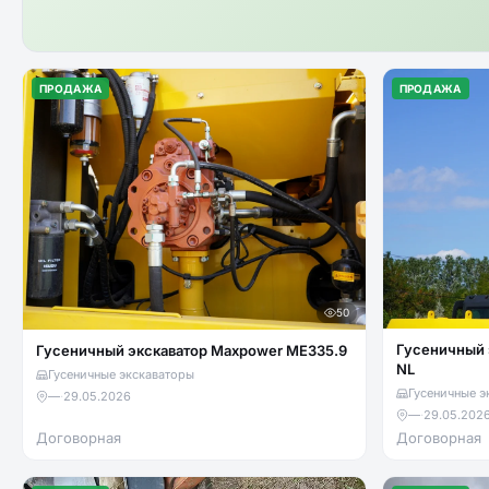
ПРОДАЖА
ПРОДАЖА
50
Гусеничный 
Гусеничный экскаватор Maxpower ME335.9
NL
Гусеничные экскаваторы
Гусеничные э
—
·
29.05.2026
—
·
29.05.202
Договорная
Договорная