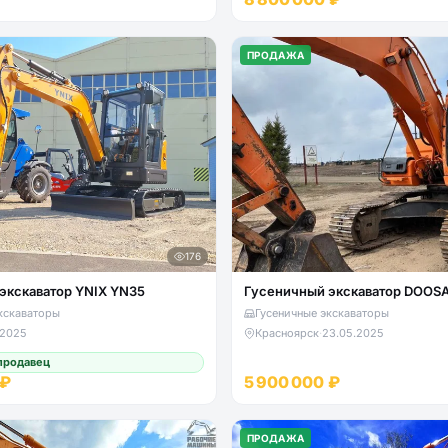
ПРОДАЖА
176
экскаватор YNIX YN35
Гусеничный экскаватор DOOS
кскаваторы
Гусеничные экскаваторы
.2025
Красноярск
·
23.05.2025
продавец
 ₽
5 900 000 ₽
ПРОДАЖА