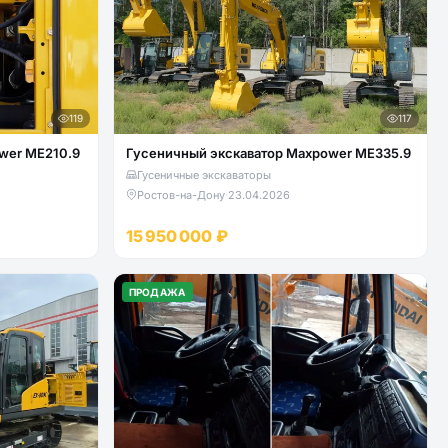
119
117
wer ME210.9
Гусеничный экскаватор Maxpower ME335.9
Гусеничные экскаваторы
Ростов-на-Дону
·
23.04.2026
15 950 000 ₽
ПРОДАЖА