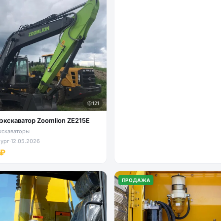
121
экскаватор Zoomlion ZE215E
кскаваторы
ург
·
12.05.2026
 ₽
ПРОДАЖА