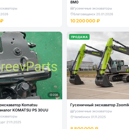
8M0
кскаваторы
Гусеничные экскаваторы
.2026
Благовещенск
·
20.01.2026
 ₽
10 200 000 ₽
ПРОДАЖА
208
экскаватор Komatsu
Гусеничный экскаватор Zoomli
аналог KOMATSU PS 30UU
Гусеничные экскаваторы
кскаваторы
Челябинск
·
01.11.2025
ург
·
21.11.2025
8 800 000 ₽