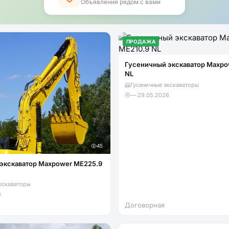
Объявления рядом с вами
ПРОДАЖА
Гусеничный экскаватор Maxpo
NL
Гусеничные экскаваторы
—
·
29.05.2026
45
экскаватор Maxpower ME225.9
кскаваторы
6
Договорная