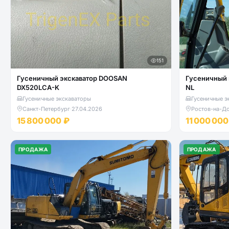
151
Гусеничный экскаватор DOOSAN
Гусеничный 
DX520LCA-K
NL
Гусеничные экскаваторы
Гусеничные э
Санкт-Петербург
·
27.04.2026
Ростов-на-Д
15 800 000 ₽
11 000 000
ПРОДАЖА
ПРОДАЖА