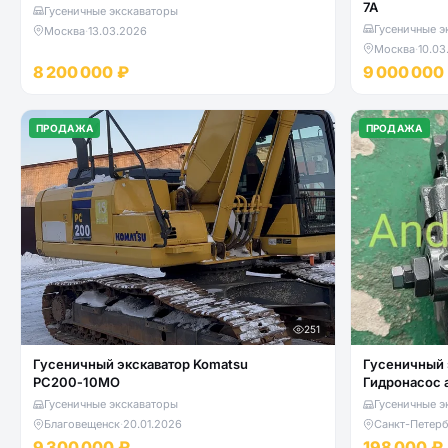
7A
Гусеничные экскаваторы
Гусеничные э
Москва
·
13.03.2026
Москва
·
10.03
8 200 000 ₽
9 000 000
ПРОДАЖА
ПРОДАЖА
251
Гусеничный экскаватор Komatsu
Гусеничный 
PC200‑10MO
Гидронасос 
Гусеничные экскаваторы
Гусеничные э
Благовещенск
·
20.01.2026
Санкт-Петерб
9 300 000 ₽
198 000 ₽