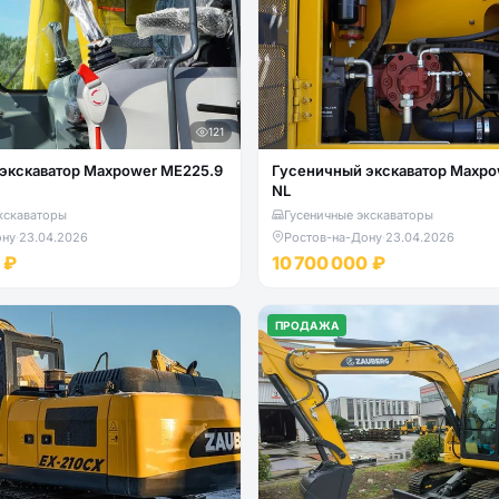
121
экскаватор Maxpower ME225.9
Гусеничный экскаватор Maxpo
NL
кскаваторы
Гусеничные экскаваторы
ону
·
23.04.2026
Ростов-на-Дону
·
23.04.2026
 ₽
10 700 000 ₽
ПРОДАЖА