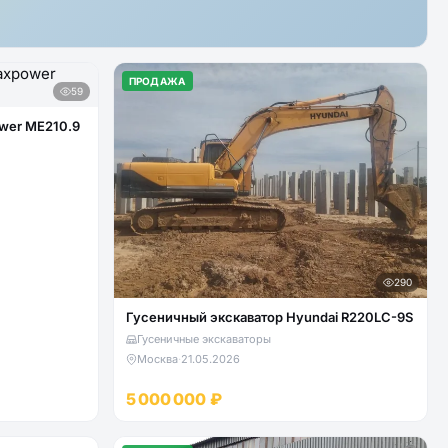
ПРОДАЖА
59
wer ME210.9
290
Гусеничный экскаватор Hyundai R220LC-9S
Гусеничные экскаваторы
Москва
·
21.05.2026
5 000 000 ₽