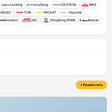
Lonking
LiuGong
СЕСПЕЛЬ
МАЗ
ISUZU
TCM
РАСКАТ
Hyundai
Ammann
JAC
Dongfeng DFAM
Bobcat
Разместить