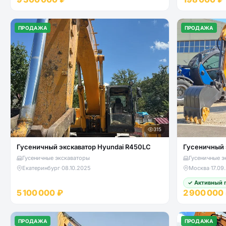
ПРОДАЖА
ПРОДАЖА
315
Гусеничный экскаватор Hyundai R450LC
Гусеничный 
Гусеничные экскаваторы
Гусеничные э
Екатеринбург
·
08.10.2025
Москва
·
17.09
✓ Активный 
5 100 000 ₽
2 900 000
ПРОДАЖА
ПРОДАЖА