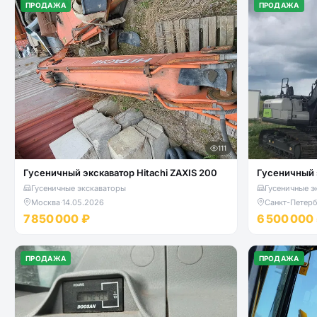
ПРОДАЖА
ПРОДАЖА
111
Гусеничный экскаватор Hitachi ZAXIS 200
Гусеничный 
Гусеничные экскаваторы
Гусеничные э
Москва
·
14.05.2026
Санкт-Петерб
7 850 000 ₽
6 500 000
ПРОДАЖА
ПРОДАЖА