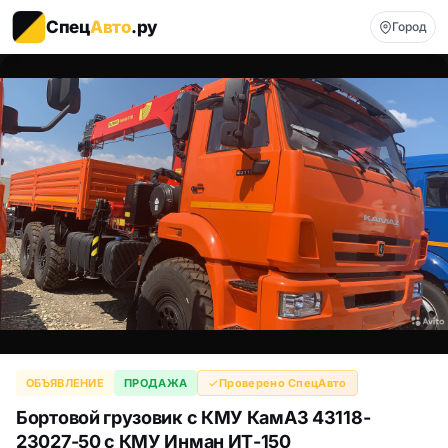
Спец
Авто
.ру
Город
ОБЪЯВЛЕНИЕ
ПРОДАЖА
Проверено СпецАвто
Бортовой грузовик с КМУ КамАЗ 43118-
23027-50 с КМУ Инман ИТ-150