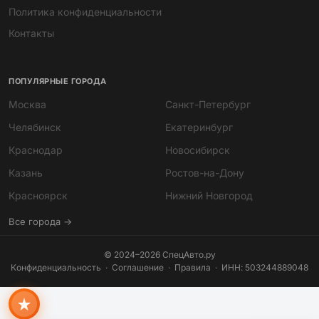
Политика конфиденциальности
Контакты
ПОПУЛЯРНЫЕ ГОРОДА
Москва
Санкт-Петербург
Челябинск
Екатеринбург
Краснодар
Новосибирск
Казань
Ростов-на-Дону
Мира
Красноярск
Нижний Новгород
ИИ-помощник · всегда онлайн
Все города →
© 2024–2026 СпецАвто.ру
Конфиденциальность
·
Соглашение
·
Правила
· ИНН: 503244889048