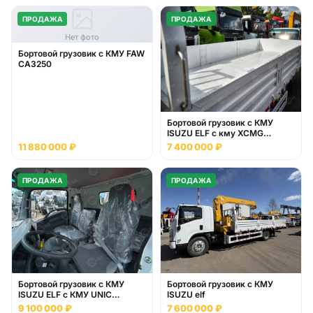
ПРОДАЖА
ПРОДАЖА
Нет фото
Бортовой грузовик с КМУ FAW
CA3250
Бортовой грузовик с КМУ
ISUZU ELF с кму XCMG
SQS125
11 880 000 ₽
7 400 000 ₽
ПРОДАЖА
ПРОДАЖА
Бортовой грузовик с КМУ
Бортовой грузовик с КМУ
ISUZU ELF c КМУ UNIC
ISUZU elf
URV635YK
9 100 000 ₽
7 600 000 ₽