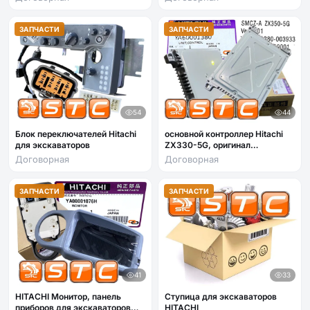
ZX180LCN-5G, JCB JS160W,
Case CX130
ЗАПЧАСТИ
ЗАПЧАСТИ
54
44
Блок переключателей Hitachi
основной контроллер Hitachi
для экскаваторов
ZX330-5G, оригинал
LYA60001380
Договорная
Договорная
ЗАПЧАСТИ
ЗАПЧАСТИ
41
33
HITACHI Монитор, панель
Ступица для экскаваторов
приборов для экскаваторов
HITACHI