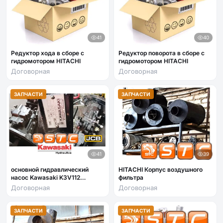
41
40
Редуктор хода в сборе с
Редуктор поворота в сборе с
гидромотором HITACHI
гидромотором HITACHI
Договорная
Договорная
ЗАПЧАСТИ
ЗАПЧАСТИ
41
39
основной гидравлический
HITACHI Корпус воздушного
насос Kawasaki K3V112
фильтра
оригинал
Договорная
Договорная
ЗАПЧАСТИ
ЗАПЧАСТИ