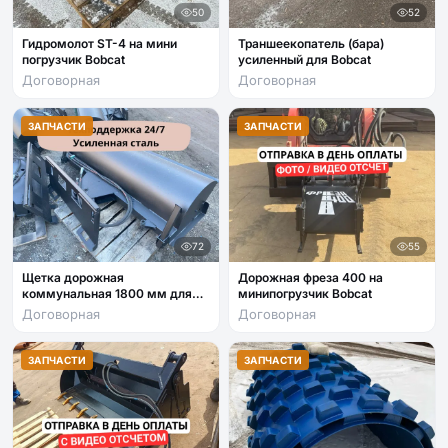
50
52
Гидромолот ST-4 на мини
Траншеекопатель (бара)
погрузчик Bobcat
усиленный для Bobcat
Договорная
Договорная
ЗАПЧАСТИ
ЗАПЧАСТИ
72
55
Щетка дорожная
Дорожная фреза 400 на
коммунальная 1800 мм для
минипогрузчик Bobcat
Bobcat
Договорная
Договорная
ЗАПЧАСТИ
ЗАПЧАСТИ