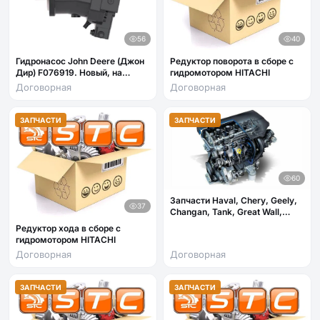
56
40
Гидронасос John Deere (Джон
Редуктор поворота в сборе с
Дир) F076919. Новый, на
гидромотором HITACHI
гарантии. На тракторы 6000
Договорная
Договорная
ЗАПЧАСТИ
ЗАПЧАСТИ
60
Запчасти Haval, Chery, Geely,
37
Changan, Tank, Great Wall,
FAW, JAC, Lifan, Zotye,
Редуктор хода в сборе с
Brilliance, Dong Feng, GAC и
гидромотором HITACHI
дру
Договорная
Договорная
ЗАПЧАСТИ
ЗАПЧАСТИ