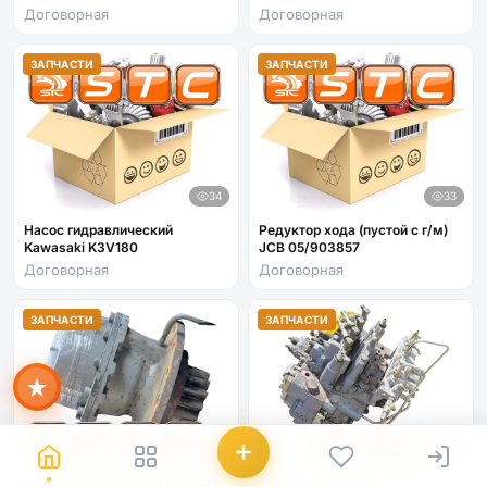
(4302065)
Оригинал) - для экскаваторов
Договорная
Договорная
Hitachi ZX330-1, ZX330-3G
ЗАПЧАСТИ
ЗАПЧАСТИ
34
33
Мира
Насос гидравлический
Редуктор хода (пустой с г/м)
ИИ-помощник · всегда онлайн
Kawasaki K3V180
JCB 05/903857
Договорная
Договорная
ЗАПЧАСТИ
ЗАПЧАСТИ
36
38
Редуктора поворота HITACHI
9207700 HITACHI