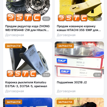
61
62
Продам редуктор хода ZHONG
Продам кованную коронку
WEI 9195448-ZW для Hitachi
ковша HITACHI 35S-EMP для
ZX230
ZX200, ZX210
Договорная
Договорная
ЗАПЧАСТИ
ЗАПЧАСТИ
54
46
Коронка рыхлителя Komatsu
Подшипник 30218 J2
D375A-3, D375A-5, оригинал
Договорная
Договорная
ЗАПЧАСТИ
ЗАПЧАСТИ