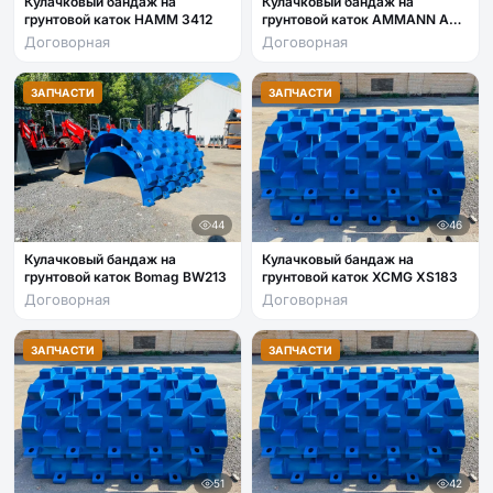
Кулачковый бандаж на
Кулачковый бандаж на
грунтовой каток HAMM 3412
грунтовой каток AMMANN ASC
150D
Договорная
Договорная
ЗАПЧАСТИ
ЗАПЧАСТИ
44
46
Кулачковый бандаж на
Кулачковый бандаж на
грунтовой каток Bomag BW213
грунтовой каток XCMG XS183
Договорная
Договорная
ЗАПЧАСТИ
ЗАПЧАСТИ
51
42