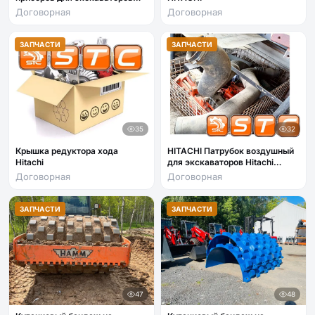
Hitachi
Договорная
Договорная
ЗАПЧАСТИ
ЗАПЧАСТИ
35
32
Крышка редуктора хода
HITACHI Патрубок воздушный
Hitachi
для экскаваторов Hitachi
ZX330-3G, ZX330
Договорная
Договорная
ЗАПЧАСТИ
ЗАПЧАСТИ
47
48