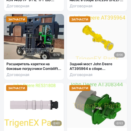
E260LC / E300) арт. AT454806
2HL250.
Договорная
Договорная
ЗАПЧАСТИ
ЗАПЧАСТИ
76
56
Расширитель каретки на
Задний мост John Deere
боковые погрузчики Combilift
AT395964 в сборе
C5000XL
(стандартный дифференциал)
Договорная
Договорная
ЗАПЧАСТИ
ЗАПЧАСТИ
60
53