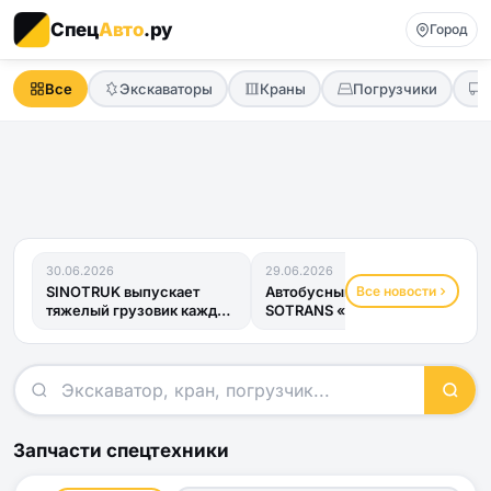
Спец
Авто
.ру
Город
Все
Экскаваторы
Краны
Погрузчики
30.06.2026
29.06.2026
Все новости
SINOTRUK выпускает
Автобусный прицеп
тяжелый грузовик каждые
SOTRANS «Хвост
четыре минуты
Дракона» получил ОТТС
и готов к...
Запчасти спецтехники