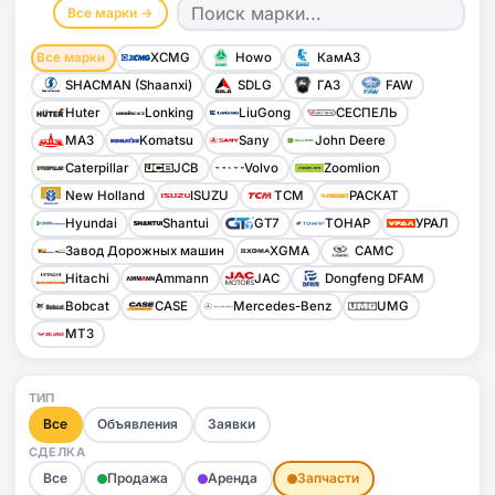
Все марки →
Все марки
XCMG
Howo
КамАЗ
SHACMAN (Shaanxi)
SDLG
ГАЗ
FAW
Huter
Lonking
LiuGong
СЕСПЕЛЬ
МАЗ
Komatsu
Sany
John Deere
Caterpillar
JCB
Volvo
Zoomlion
New Holland
ISUZU
TCM
РАСКАТ
Hyundai
Shantui
GT7
ТОНАР
УРАЛ
Завод Дорожных машин
XGMA
CAMC
Hitachi
Ammann
JAC
Dongfeng DFAM
Bobcat
CASE
Mercedes-Benz
UMG
МТЗ
ТИП
Все
Объявления
Заявки
СДЕЛКА
Все
Продажа
Аренда
Запчасти