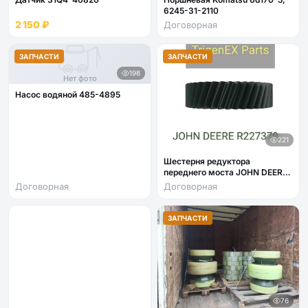
6245-31-2110
2 150 ₽
Договорная
ЗАПЧАСТИ
ЗАПЧАСТИ
198
Нет фото
Насос водяной 485-4895
221
Шестерня редуктора
переднего моста JOHN DEERE
R227379
Договорная
Договорная
ЗАПЧАСТИ
76