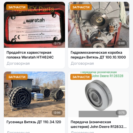
ЗАПЧАСТИ
ЗАПЧАСТИ
79
88
Продаётся харвестерная
Гидромеханическая коробка
головка Waratah HTH624C
передач Витязь ДТ 100.10.1000
Договорная
Договорная
ЗАПЧАСТИ
ЗАПЧАСТИ
96
75
Гусеница Витязь ДТ 110.34.120
Передача (коническая
шестерня) John Deere R128328
— Оригинальная (OEM)
Договорная
Договорная