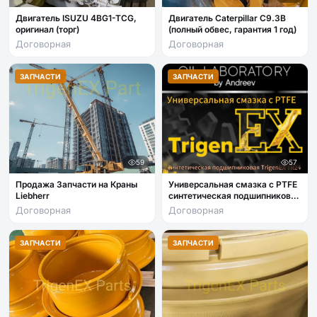
Двигатель ISUZU 4BG1-TCG,
Двигатель Caterpillar C9.3B
оригинал (торг)
(полный обвес, гарантия 1 год)
Договорная
Договорная
ЗАПЧАСТИ
ЗАПЧАСТИ
59
57
Продажа Запчасти на Краны
Универсальная смазка с PTFE
Liebherr
синтетическая подшипниковая
TrigenEX TR24
Договорная
Договорная
ЗАПЧАСТИ
ЗАПЧАСТИ