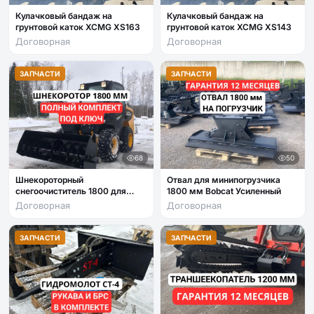
Кулачковый бандаж на
Кулачковый бандаж на
грунтовой каток XCMG XS163
грунтовой каток XCMG XS143
Договорная
Договорная
ЗАПЧАСТИ
ЗАПЧАСТИ
68
50
Шнекороторный
Отвал для минипогрузчика
снегоочиститель 1800 для
1800 мм Bobcat Усиленный
bobcat
Договорная
Договорная
ЗАПЧАСТИ
ЗАПЧАСТИ