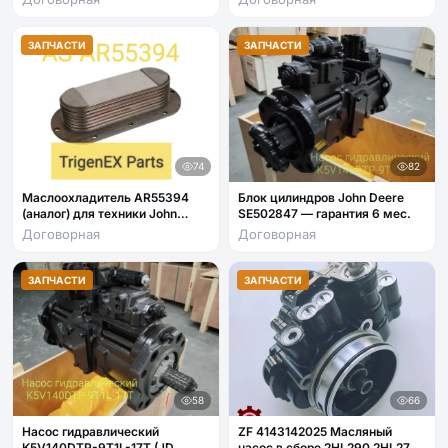
запчасть.
ЗАПЧАСТИ
ЗАПЧАСТИ
74
82
Маслоохладитель AR55394
Блок цилиндров John Deere
(аналог) для техники John
SE502847 — гарантия 6 мес.
Deere
Договорная
Договорная
ЗАПЧАСТИ
ЗАПЧАСТИ
58
66
Насос гидравлический
ZF 4143142025 Масляный
K5V140DTP-9T1L-17T (JD
насос в сборе 2HL290 2HL270