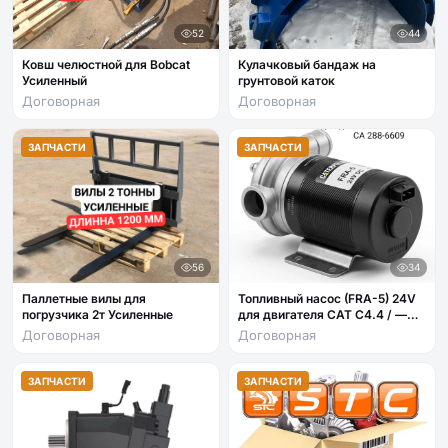
52
44
Ковш челюстной для Bobcat
Кулачковый бандаж на
Усиленный
грунтовой каток
Договорная
Договорная
ЗАПЧАСТИ
ЗАПЧАСТИ
56
34
Паллетные вилы для
Топливный насос (FRA-5) 24V
погрузчика 2т Усиленные
для двигателя CAT C4.4 / —
арт. CA 288-6609
Договорная
Договорная
ЗАПЧАСТИ
ЗАПЧАСТИ