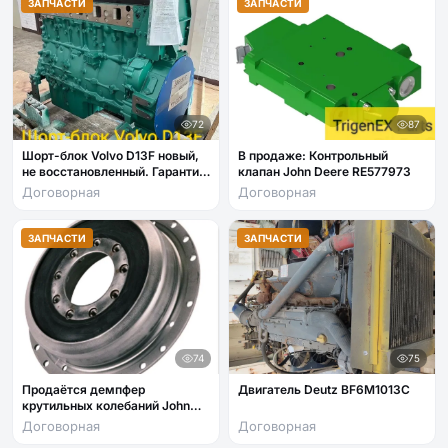
ЗАПЧАСТИ
ЗАПЧАСТИ
72
87
Шорт-блок Volvo D13F новый,
В продаже: Контрольный
не восстановленный. Гарантия
клапан John Deere RE577973
6 месяцев.
Договорная
Договорная
ЗАПЧАСТИ
ЗАПЧАСТИ
74
75
Продаётся демпфер
Двигатель Deutz BF6M1013C
крутильных колебаний John
Deere TA20453
Договорная
Договорная