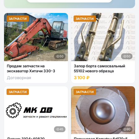
ЗАПЧАСТИ
ЗАПЧАСТИ
50
50
Продам запчасти на
Запор борта самосвальный
экскаватор Хитачи 330-3
55102 нового образца
3 100 ₽
Договорная
ЗАПЧАСТИ
ЗАПЧАСТИ
45
90
Датчик 31Q4-40820
Поршневая Komatsu 6d170-5,