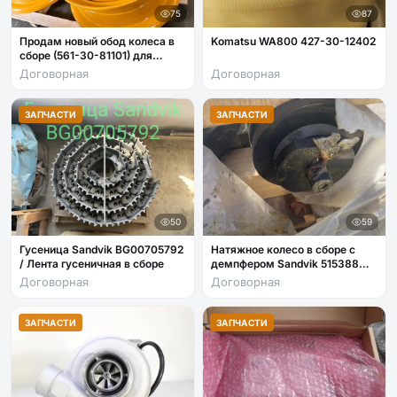
75
87
Продам новый обод колеса в
Komatsu WA800 427-30-12402
сборе (561-30-81101) для
Komatsu WA380
Договорная
Договорная
ЗАПЧАСТИ
ЗАПЧАСТИ
50
59
Гусеница Sandvik BG00705792
Натяжное колесо в сборе с
/ Лента гусеничная в сборе
демпфером Sandvik 515388
(для буровых установок / ПДМ
Договорная
Договорная
ЗАПЧАСТИ
ЗАПЧАСТИ