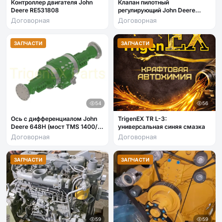
Контроллер двигателя John
Клапан пилотный
Deere RE531808
регулирующий John Deere
AT308344
Договорная
Договорная
ЗАПЧАСТИ
ЗАПЧАСТИ
54
56
Ось с дифференциалом John
TrigenEX TR L-3:
Deere 648H (мост TMS 1400/4,
универсальная синяя смазка
SWEDA) / YZ19122
Договорная
Договорная
ЗАПЧАСТИ
ЗАПЧАСТИ
59
59