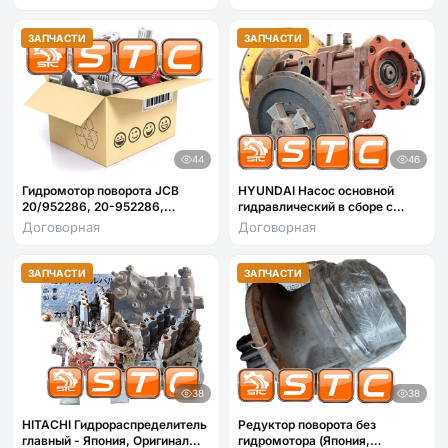
ЗАПЧАСТИ
ЗАПЧАСТИ
44
46
Гидромотор поворота JCB
HYUNDAI Насос основной
20/952286, 20-952286,
гидравлический в сборе с
20952286
колоколом
Договорная
Договорная
ЗАПЧАСТИ
ЗАПЧАСТИ
38
38
HITACHI Гидрораспределитель
Редуктор поворота без
главный - Япония, Оригинал
гидромотора (Япония,