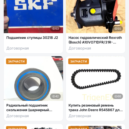
53
55
Подшипник ступицы 30218 J2
Насос гидравлический Rexroth
(Bosch) A10VO71DFR/31R-
VRC42K07 / John Deere
Договорная
Договорная
AT407295.
ЗАПЧАСТИ
ЗАПЧАСТИ
42
68
Радиальный подшипник
Купить резиновый ремень
скольжения (шарнирный
трака John Deere R545867 для
подшипник)
комбайна
Договорная
Договорная
ЗАПЧАСТИ
ЗАПЧАСТИ