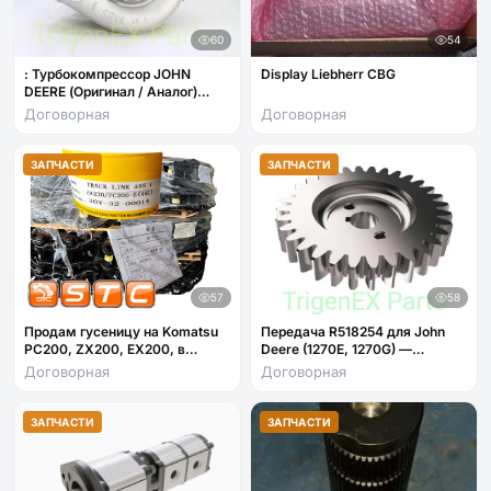
60
54
: Турбокомпрессор JOHN
Display Liebherr CBG
DEERE (Оригинал / Аналог)
Артикул: SE502420
Договорная
Договорная
ЗАПЧАСТИ
ЗАПЧАСТИ
57
58
Продам гусеницу на Komatsu
Передача R518254 для John
PC200, ZX200, EX200, в
Deere (1270E, 1270G) —
наличии в Москве, доставка
высокая износостойкость.
Договорная
Договорная
ЗАПЧАСТИ
ЗАПЧАСТИ