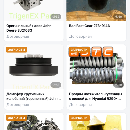
52
69
Оригинальный насос John
Вал Fast Gear 273-9146
Deere SJ21033
Договорная
Договорная
ЗАПЧАСТИ
ЗАПЧАСТИ
63
58
Демпфер крутильных
Продам натяжитель гусеницы
колебаний (торсионный) John
с вилкой для Hyundai R290-
Deere RE500934
330LC
Договорная
Договорная
ЗАПЧАСТИ
ЗАПЧАСТИ