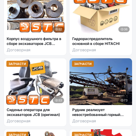
32
36
Корпус воздушного фильтра в
Гидрораспределитель
сборе экскаваторов JCB
основной в сборе HITACHI
JS200, JS260
Договорная
Договорная
ЗАПЧАСТИ
ЗАПЧАСТИ
33
73
Сиденье оператора для
Рудник реализует
экскаваторов JCB (оригинал)
невостребованный горный
комбайн
Договорная
Договорная
ЗАПЧАСТИ
ЗАПЧАСТИ