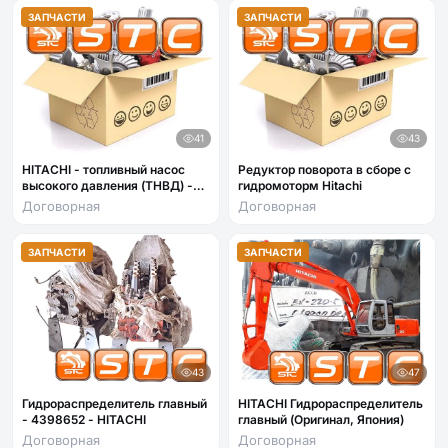
ЗАПЧАСТИ
ЗАПЧАСТИ
41
43
HITACHI - топливный насос
Редуктор поворота в сборе с
высокого давления (ТНВД) -
гидромоторм Hitachi
1156033783
Договорная
Договорная
ЗАПЧАСТИ
ЗАПЧАСТИ
43
47
Гидрораспределитель главный
HITACHI Гидрораспределитель
- 4398652 - HITACHI
главный (Оригинал, Япония)
Договорная
Договорная