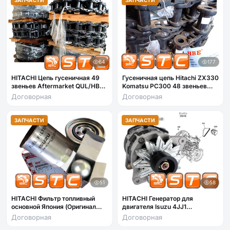
64
177
HITACHI Цепь гусеничная 49
Гусеничная цепь Hitachi ZX330
звеньев Aftermarket QUL/HBE
Komatsu PC300 48 звеньев
TRACK (9135646-HBE) для
9167840-HBE
Договорная
Договорная
экскаваторов Hitachi ZX200,
EX200-2, EX200-3, EX200-5
ЗАПЧАСТИ
ЗАПЧАСТИ
51
58
HITACHI Фильтр топливный
HITACHI Генератор для
основной Япония (Оригинал
двигателя Isuzu 4JJ1
4206080, ISUZU GENUINE
экскаваторов Hitachi ZX110-3,
Договорная
Договорная
PARTS) для экскаваторов
ZX120-3, ZX160LC-3,