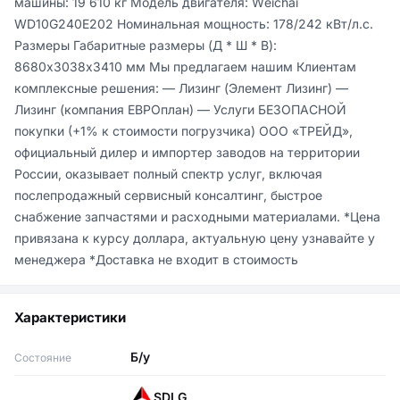
машины: 19 610 кг Модель двигателя: Wеiсhаi 
WD10G240Е202 Номинальная мощность: 178/242 кВт/л.с. 
Размеры Габаритные размеры (Д * Ш * В): 
8680х3038х3410 мм Мы предлагаем нашим Клиентам 
комплексные решения: — Лизинг (Элемент Лизинг) — 
Лизинг (компания ЕВРОплан) — Услуги БЕЗОПАСНОЙ 
покупки (+1% к стоимости погрузчика) ООО «ТРЕЙД», 
официальный дилер и импортер заводов на территории 
России, оказывает полный спектр услуг, включая 
послепродажный сервисный консалтинг, быстрое 
снабжение запчастями и расходными материалами. *Цена 
привязана к курсу доллара, актуальную цену узнавайте у 
менеджера *Доставка не входит в стоимость
Характеристики
Б/у
Состояние
SDLG