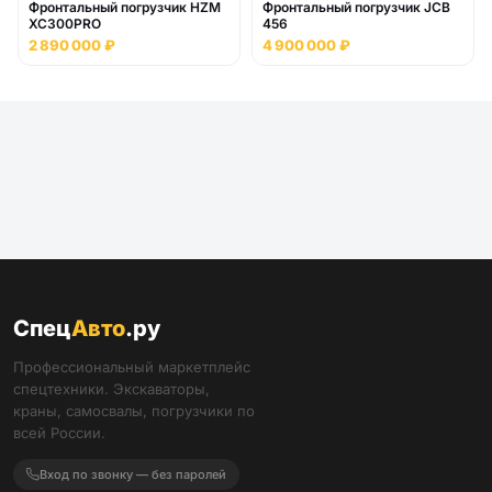
Фронтальный погрузчик HZM
Фронтальный погрузчик JCB
XC300PRO
456
2 890 000 ₽
4 900 000 ₽
Спец
Авто
.ру
Профессиональный маркетплейс
спецтехники. Экскаваторы,
краны, самосвалы, погрузчики по
всей России.
Вход по звонку — без паролей