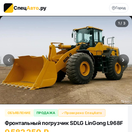
Спец
Авто
.ру
Город
1 / 3
ОБЪЯВЛЕНИЕ
ПРОДАЖА
Проверено СпецАвто
Фронтальный погрузчик SDLG LinGong L968F