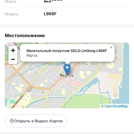
Марка
L968F
Модель
Местоположение
×
+
Фронтальный погрузчик SDLG LinGong L968F
Якутск
−
©
OpenStreetMap
Открыть в Яндекс.Картах