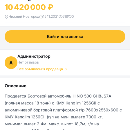
10 420 000 ₽
Нижний Новгород
15.11.2021
618
0
Войти для звонка
Администратор
А
Нет отзывов
Все объявления продавца →
Описание
Продается Бортовой автомобиль НINО 500 GН8JS7А 
(полная масса 18 тонн) с КМУ Каnglim 1256GII с 
алюминиевой бортовой платформой г/р 7600х2550х600 с 
КМУ Каnglim 1256GII (г/п на мин. вылете 7000 кг, 
минимал.вылет 2,4м, макс. вылет 18,7м, г/п на 