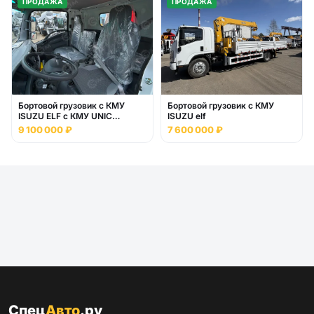
ПРОДАЖА
ПРОДАЖА
Бортовой грузовик с КМУ
Бортовой грузовик с КМУ
ISUZU ELF c КМУ UNIC
ISUZU elf
URV635YK
9 100 000 ₽
7 600 000 ₽
Спец
Авто
.ру