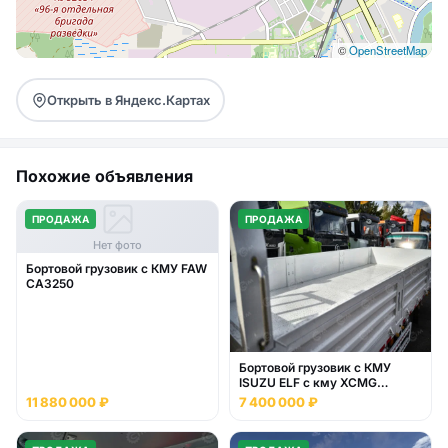
©
OpenStreetMap
Открыть в Яндекс.Картах
Похожие объявления
ПРОДАЖА
ПРОДАЖА
Нет фото
Бортовой грузовик с КМУ FAW
CA3250
Бортовой грузовик с КМУ
ISUZU ELF с кму XCMG
SQS125
11 880 000 ₽
7 400 000 ₽