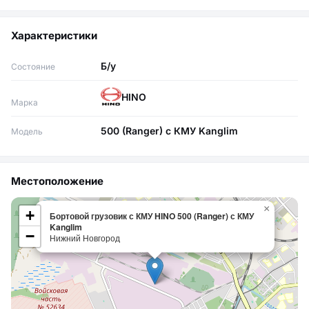
Характеристики
Б/у
Состояние
HINO
Марка
500 (Ranger) с КМУ Kanglim
Модель
Местоположение
×
+
Бортовой грузовик с КМУ HINO 500 (Ranger) с КМУ
Kanglim
−
Нижний Новгород