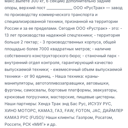
макс.вылете 300 кг, 6 секций) дополнительно задние 
опоры, верхний пост _______________ ООО «РусТрак» — завод 
по производству коммерческого транспорта и 
специализированной техники, признанной на территории 
России и за ее пределами. Сегодня ООО «Рустрак» - это: - 
13 лет производства надежной спецтехники; - территория 
больше 2 гектар; - 3 производственных корпуса, общей 
площадью более 7000 квадратных метров; - наличие 
собственного конструкторского бюро; - станочный парк - 
внутренний отдел контроля, гарантирующий качество 
выпускаемой техники; - ежемесячный объем выпускаемой 
техники - от 90 единиц. - Наша техника: краны-
манипуляторы, автотопливозаправщики, автовышки, 
фургоны, самосвалы, бортовые платформы, эвакуаторы, 
крюковые погрузчики, мастерские, пищевые цистерны. 
Наши партнеры: Хендэ Трак энд Бас Рус, ИСУЗУ РУС, 
ХИНО МОТОРС, КАМАЗ, ГАЗ, FАW, FОТОN, JАС, ДАЙМЛЕР 
КАМАЗ РУС (FUSО)/ Наши клиенты: Газпром, Росатом, 
Россети, РСК «МИГ» и др.