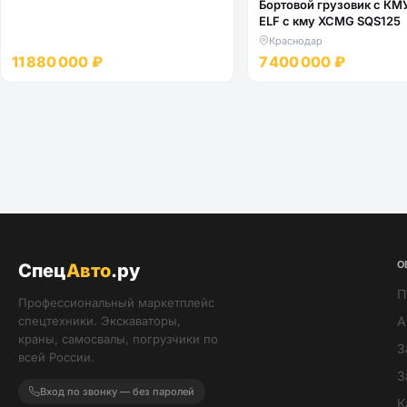
Бортовой грузовик с КМ
ELF с кму XCMG SQS125
Краснодар
11 880 000 ₽
7 400 000 ₽
О
Спец
Авто
.ру
П
Профессиональный маркетплейс
спецтехники. Экскаваторы,
А
краны, самосвалы, погрузчики по
З
всей России.
З
Вход по звонку — без паролей
К