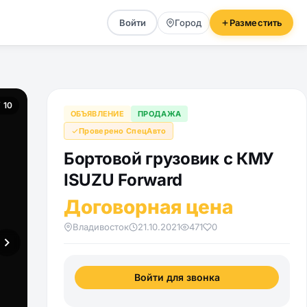
Войти
Город
Разместить
/ 10
ОБЪЯВЛЕНИЕ
ПРОДАЖА
Проверено СпецАвто
Бортовой грузовик с КМУ
ISUZU Forward
Договорная цена
Владивосток
21.10.2021
471
0
Войти для звонка