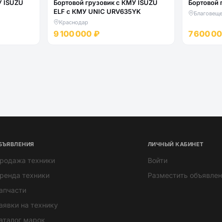
У ISUZU
Бортовой грузовик с КМУ ISUZU
Бортовой 
ELF c КМУ UNIC URV635YK
Благовеще
Краснодар
9 100 000 ₽
7 600 0
БЪЯВЛЕНИЯ
ЛИЧНЫЙ КАБИНЕТ
родажа техники
Войти
ренда техники
Разместить объявлен
апчасти
аявки на технику
аталог марок