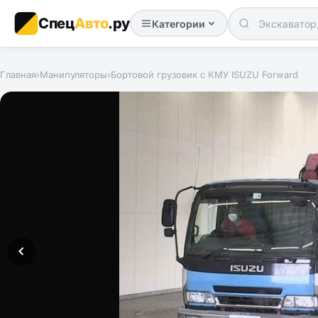
Спец
Авто
.ру
Категории
Главная
›
Манипуляторы
›
Бортовой грузовик с КМУ ISUZU Forward