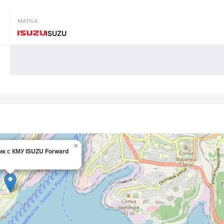
МАРКА
ISUZU
×
ик с КМУ ISUZU Forward