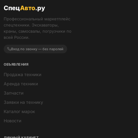
Спец
Авто
.ру
Профессиональный маркетплейс
спецтехники. Экскаваторы,
краны, самосвалы, погрузчики по
всей России.
Вход по звонку — без паролей
ОБЪЯВЛЕНИЯ
Продажа техники
Аренда техники
Запчасти
Заявки на технику
Каталог марок
Новости
ЛИЧНЫЙ КАБИНЕТ