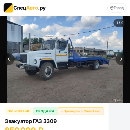
Спец
Авто
.ру
Город
1 / 9
ОБЪЯВЛЕНИЕ
ПРОДАЖА
Проверено СпецАвто
Эвакуатор ГАЗ 3309