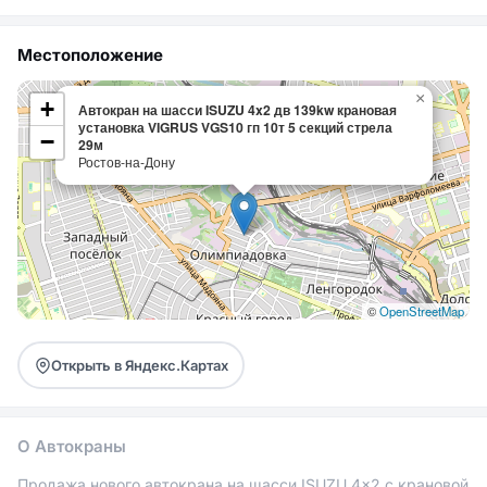
Местоположение
×
+
Автокран на шасси ISUZU 4x2 дв 139kw крановая
установка VIGRUS VGS10 гп 10т 5 секций стрела
−
29м
Ростов-на-Дону
©
OpenStreetMap
Открыть в Яндекс.Картах
О Автокраны
Продажа нового автокрана на шасси ISUZU 4x2 с крановой