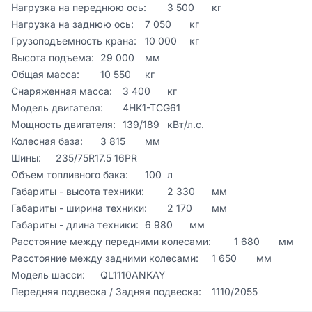
Нагрузка на переднюю ось:	3 500	кг

Нагрузка на заднюю ось:	7 050	кг

Грузоподъемность крана:	10 000	кг

Высота подъема:	29 000	мм

Общая масса:	10 550	кг

Снаряженная масса:	3 400	кг

Модель двигателя:	4HK1-TCG61	

Мощность двигателя:	139/189	кВт/л.с.

Колесная база:	3 815	мм

Шины:	235/75R17.5 16PR	

Объем топливного бака:	100	л

Габариты - высота техники:	2 330	мм

Габариты - ширина техники:	2 170	мм

Габариты - длина техники:	6 980	мм

Расстояние между передними колесами:	1 680	мм

Расстояние между задними колесами:	1 650	мм

Модель шасси:	QL1110ANKAY	

Передняя подвеска / Задняя подвеска:	1110/2055	