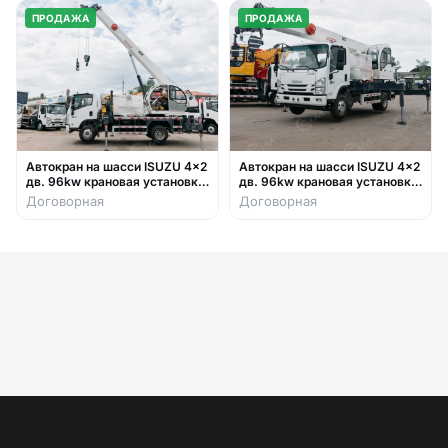
ПРОДАЖА
ПРОДАЖА
Автокран на шасси ISUZU 4x2
Автокран на шасси ISUZU 4x2
дв. 96kw крановая установка
дв. 96kw крановая установка
FURUNKANG DZ5T гп 5т
FURUNKANG DZ5T гп 5т
Договорная
Договорная
люлька два крюка
люлька два крюка