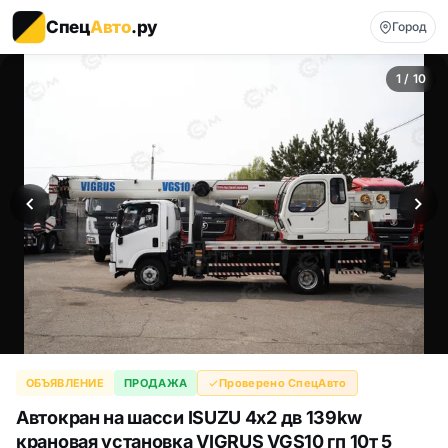
Спец
Авто
.ру
Город
1 / 10
ОБЪЯВЛЕНИЕ
ПРОДАЖА
Проверено СпецАвто
Автокран на шасси ISUZU 4x2 дв 139kw
крановая установка VIGRUS VGS10 гп 10т 5