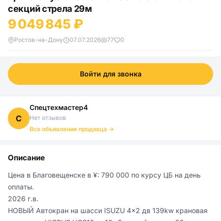
секций стрела 29м
9 049 845 ₽
Ростов-на-Дону
07.07.2026
77
0
Войти для звонка
Спецтехмастер4
С
Нет отзывов
Все объявления продавца →
Описание
Цена в Благовещенске в ¥: 790 000 по курсу ЦБ на день 
оплаты.

2026 г.в.

НОВЫЙ Автокран на шасси ISUZU 4x2 дв 139kw крановая 