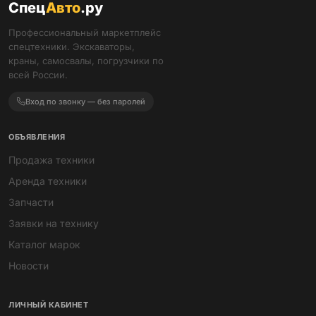
Спец
Авто
.ру
Профессиональный маркетплейс
спецтехники. Экскаваторы,
краны, самосвалы, погрузчики по
всей России.
Вход по звонку — без паролей
ОБЪЯВЛЕНИЯ
Продажа техники
Аренда техники
Запчасти
Заявки на технику
Каталог марок
Новости
ЛИЧНЫЙ КАБИНЕТ