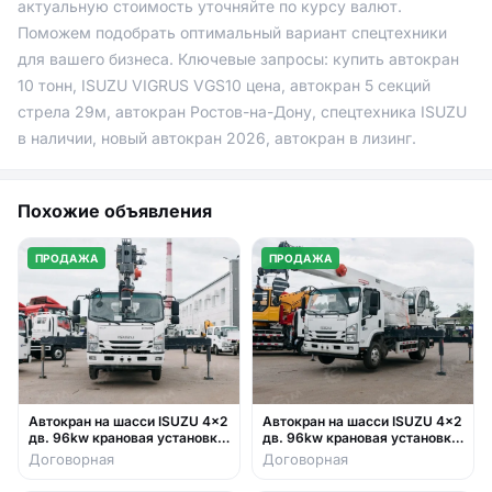
актуальную стоимость уточняйте по курсу валют.
Поможем подобрать оптимальный вариант спецтехники
для вашего бизнеса. Ключевые запросы: купить автокран
10 тонн, ISUZU VIGRUS VGS10 цена, автокран 5 секций
стрела 29м, автокран Ростов-на-Дону, спецтехника ISUZU
в наличии, новый автокран 2026, автокран в лизинг.
Похожие объявления
ПРОДАЖА
ПРОДАЖА
Автокран на шасси ISUZU 4x2
Автокран на шасси ISUZU 4x2
дв. 96kw крановая установка
дв. 96kw крановая установка
FURUNKANG DZ5T гп 5т
FURUNKANG DZ5T гп 5т
Договорная
Договорная
люлька два крюка
люлька два крюка