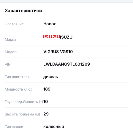
Характеристики
Новое
Состояние
ISUZU
Марка
VIGRUS VGS10
Модель
LWLDAANG9TL001209
VIN
дизель
Тип двигателя
189
Мощность (л.с.)
10
Грузоподъёмность (т)
29
Высота подъёма (м)
колёсный
Тип шасси