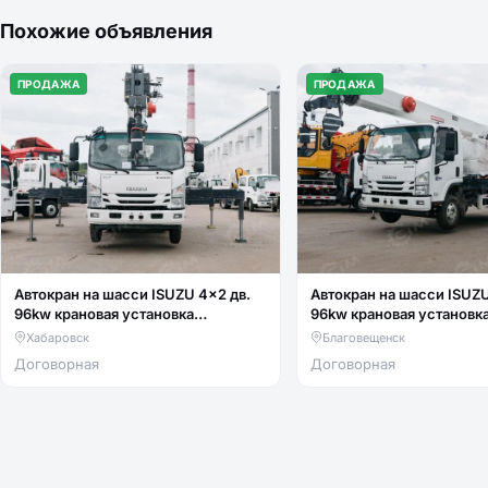
Похожие объявления
ПРОДАЖА
ПРОДАЖА
Автокран на шасси ISUZU 4x2 дв.
Автокран на шасси ISUZU
96kw крановая установка
96kw крановая установк
FURUNKANG DZ5T гп 5т люлька
FURUNKANG DZ5T гп 5т 
Хабаровск
Благовещенск
два крюка
два крюка
Договорная
Договорная