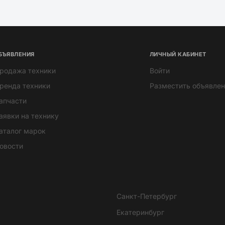
БЪЯВЛЕНИЯ
ЛИЧНЫЙ КАБИНЕТ
родажа техники
Войти
ренда техники
Разместить объявлен
апчасти
аявки на технику
аталог марок
овости
Санкт-Петербург
Екатеринбург