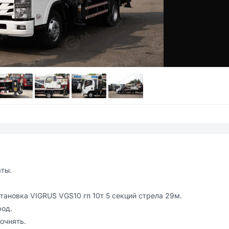
ты.

новка VIGRUS VGS10 гп 10т 5 секций стрела 29м.

oд.

чнять.
