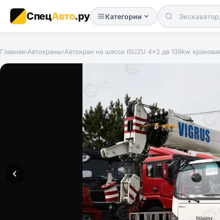
Спец
Авто
.ру
Категории
Главная
›
Автокраны
›
Автокран на шасси ISUZU 4x2 дв 139kw кранова