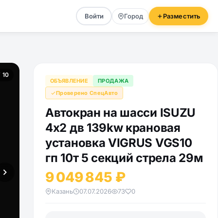
Войти
Город
Разместить
/ 10
ОБЪЯВЛЕНИЕ
ПРОДАЖА
Проверено СпецАвто
Автокран на шасси ISUZU
4x2 дв 139kw крановая
установка VIGRUS VGS10
гп 10т 5 секций стрела 29м
9 049 845 ₽
Казань
07.07.2026
73
0