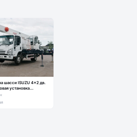
на шасси ISUZU 4x2 дв.
овая установка
G DZ5T гп 5т люлька
ск
ая