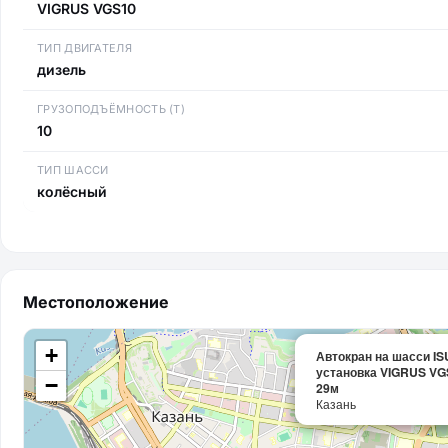
VIGRUS VGS10
ТИП ДВИГАТЕЛЯ
дизель
ГРУЗОПОДЪЁМНОСТЬ (Т)
10
ТИП ШАССИ
колёсный
Местоположение
+
Автокран на шасси IS
установка VIGRUS VGS
−
29м
Казань