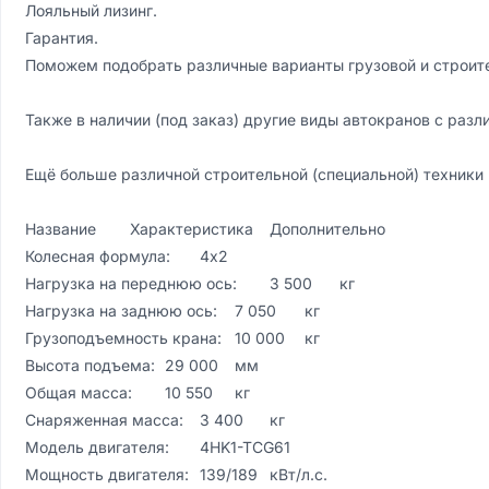
Лояльный лизинг.

Гарантия.

Поможем подобрать различные варианты грузовой и строите
Также в наличии (под заказ) другие виды автокранов с разл
Ещё больше различной строительной (специальной) техники
Название	Характеристика	Дополнительно

Колесная формула:	4х2	

Нагрузка на переднюю ось:	3 500	кг

Нагрузка на заднюю ось:	7 050	кг

Грузоподъемность крана:	10 000	кг

Высота подъема:	29 000	мм

Общая масса:	10 550	кг

Снаряженная масса:	3 400	кг

Модель двигателя:	4HK1-TCG61	

Мощность двигателя:	139/189	кВт/л.с.
