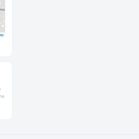
ap
9
по