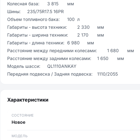
Колесная база:	3 815	мм

Шины:	235/75R17.5 16PR	

Объем топливного бака:	100	л

Габариты - высота техники:	2 330	мм

Габариты - ширина техники:	2 170	мм

Габариты - длина техники:	6 980	мм

Расстояние между передними колесами:	1 680	мм

Расстояние между задними колесами:	1 650	мм

Модель шасси:	QL1110ANKAY	

Передняя подвеска / Задняя подвеска:	1110/2055	
Характеристики
СОСТОЯНИЕ
Новое
МОДЕЛЬ