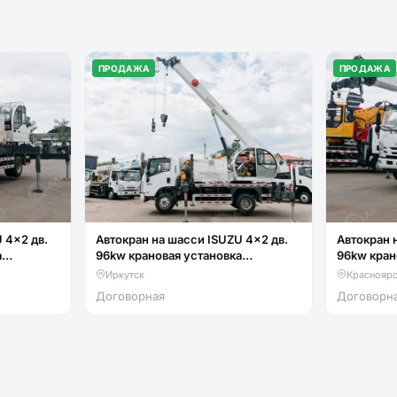
ПРОДАЖА
ПРОДАЖА
 4x2 дв.
Автокран на шасси ISUZU 4x2 дв.
Автокран 
а
96kw крановая установка
96kw кран
люлька
FURUNKANG DZ5T гп 5т люлька
FURUNKAN
Иркутск
Краснояр
два крюка
два крюка
Договорная
Договорн