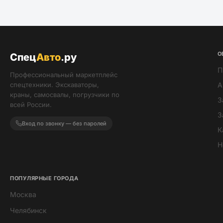
О
Спец
Авто
.ру
П
Профессиональный маркетплейс
спецтехники. Экскаваторы,
А
краны, самосвалы, погрузчики по
З
всей России.
З
Вход по звонку — без паролей
К
Н
ПОПУЛЯРНЫЕ ГОРОДА
Москва
Мира
Челябинск
ИИ-помощник · всегда онлайн