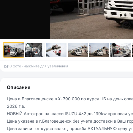
10 фото · нажмите для увеличения
Описание
Цена в Благовещенске в ¥: 790 000 по курсу ЦБ на день опла
2026 г.в.

НОВЫЙ Автокран на шасси ISUZU 4x2 дв 139kw крановая уста
Цена указaнa в г.Благовeщeнск без учeтa дocтaвки в Вaш гор
Ценa зaвисит от куpca валют, просьбa АКTУАЛЬHУЮ цену уто