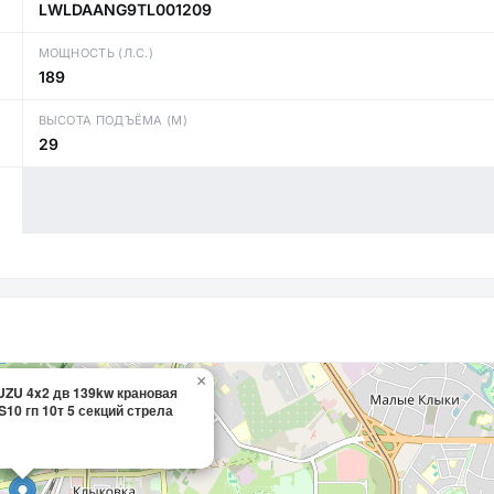
LWLDAANG9TL001209
МОЩНОСТЬ (Л.С.)
189
ВЫСОТА ПОДЪЁМА (М)
29
×
UZU 4x2 дв 139kw крановая
10 гп 10т 5 секций стрела