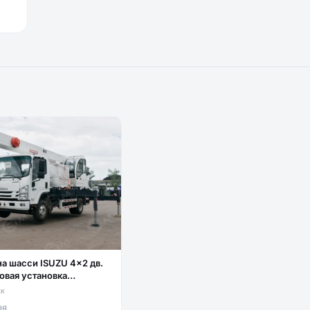
на шасси ISUZU 4x2 дв.
овая установка
G DZ5T гп 5т люлька
ск
ая