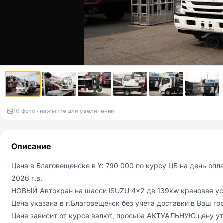
10 фото · нажмите для увеличения
Описание
Цена в Благовещенске в ¥: 790 000 по курсу ЦБ на день опла
2026 г.в.

НОВЫЙ Автокран на шасси ISUZU 4x2 дв 139kw крановая уста
Цена указaнa в г.Благовeщeнск без учeтa дocтaвки в Вaш гор
Ценa зaвисит от куpca валют, просьбa АКTУАЛЬHУЮ цену уто