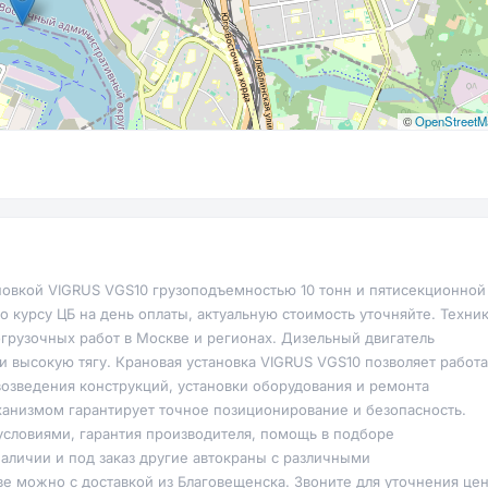
©
OpenStreetM
новкой VIGRUS VGS10 грузоподъемностью 10 тонн и пятисекционной
о курсу ЦБ на день оплаты, актуальную стоимость уточняйте. Техни
огрузочных работ в Москве и регионах. Дизельный двигатель
 высокую тягу. Крановая установка VIGRUS VGS10 позволяет работа
возведения конструкций, установки оборудования и ремонта
ханизмом гарантирует точное позиционирование и безопасность.
условиями, гарантия производителя, помощь в подборе
наличии и под заказ другие автокраны с различными
ве можно с доставкой из Благовещенска. Звоните для уточнения це