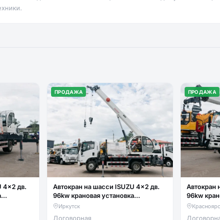
ехники.
ПРОДАЖА
ПРОДАЖА
 4x2 дв.
Автокран на шасси ISUZU 4x2 дв.
Автокран 
а
96kw крановая установка
96kw кран
люлька
FURUNKANG DZ5T гп 5т люлька
FURUNKAN
Иркутск
Краснояр
два крюка
два крюка
Договорная
Договорн