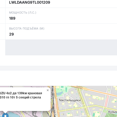
LWLDAANG9TL001209
МОЩНОСТЬ (Л.С.)
189
ВЫСОТА ПОДЪЁМА (М)
29
×
UZU 4x2 дв 139kw крановая
10 гп 10т 5 секций стрела