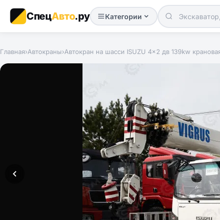
Спец
Авто
.ру
Категории
Главная
›
Автокраны
›
Автокран на шасси ISUZU 4x2 дв 139kw кранова