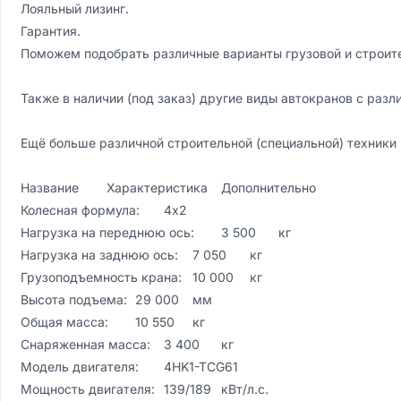
Лояльный лизинг.

Гарантия.

Поможем подобрать различные варианты грузовой и строите
Также в наличии (под заказ) другие виды автокранов с разл
Ещё больше различной строительной (специальной) техники
Название	Характеристика	Дополнительно

Колесная формула:	4х2	

Нагрузка на переднюю ось:	3 500	кг

Нагрузка на заднюю ось:	7 050	кг

Грузоподъемность крана:	10 000	кг

Высота подъема:	29 000	мм

Общая масса:	10 550	кг

Снаряженная масса:	3 400	кг

Модель двигателя:	4HK1-TCG61	

Мощность двигателя:	139/189	кВт/л.с.
