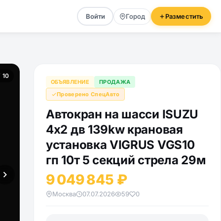
Войти
Город
Разместить
/ 10
ОБЪЯВЛЕНИЕ
ПРОДАЖА
Проверено СпецАвто
Автокран на шасси ISUZU
4x2 дв 139kw крановая
установка VIGRUS VGS10
гп 10т 5 секций стрела 29м
9 049 845 ₽
Москва
07.07.2026
59
0