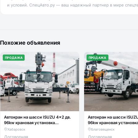
и условий. СпецАвто.ру — ваш надежный партнер в мире спецт
Похожие объявления
ПРОДАЖА
ПРОДАЖА
Автокран на шасси ISUZU 4x2 дв.
Автокран на шасси ISUZU
96kw крановая установка
96kw крановая установк
FURUNKANG DZ5T гп 5т люлька
FURUNKANG DZ5T гп 5т 
Хабаровск
Благовещенск
два крюка
два крюка
Договорная
Договорная