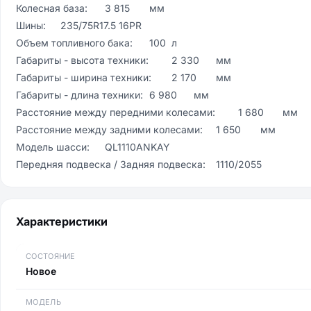
Колесная база:	3 815	мм

Шины:	235/75R17.5 16PR	

Объем топливного бака:	100	л

Габариты - высота техники:	2 330	мм

Габариты - ширина техники:	2 170	мм

Габариты - длина техники:	6 980	мм

Расстояние между передними колесами:	1 680	мм

Расстояние между задними колесами:	1 650	мм

Модель шасси:	QL1110ANKAY	

Передняя подвеска / Задняя подвеска:	1110/2055	
Характеристики
СОСТОЯНИЕ
Новое
МОДЕЛЬ