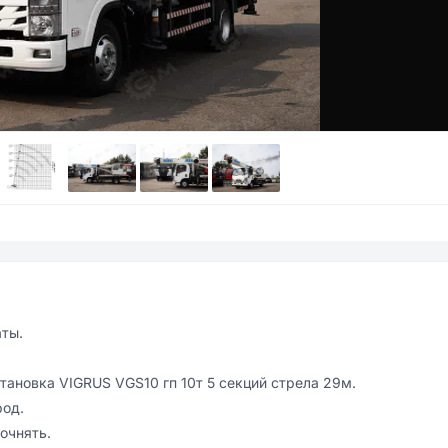
ты.

новка VIGRUS VGS10 гп 10т 5 секций стрела 29м.

oд.

чнять.
