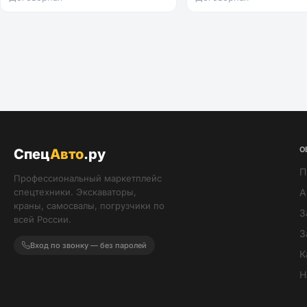
О
Спец
Авто
.ру
П
Профессиональный маркетплейс
спецтехники. Экскаваторы,
А
краны, самосвалы, погрузчики по
З
всей России.
З
Вход по звонку — без паролей
К
Н