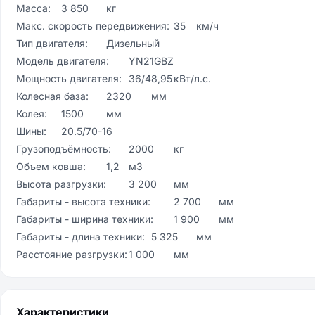
Масса:	3 850	кг

Макс. скорость передвижения:	35	км/ч

Тип двигателя:	Дизельный	

Модель двигателя:	YN21GBZ	

Мощность двигателя:	36/48,95	кВт/л.с.

Колесная база:	2320	мм

Колея:	1500	мм

Шины:	20.5/70-16	

Грузоподъёмность:	2000	кг

Объем ковша:	1,2	м3

Высота разгрузки:	3 200	мм

Габариты - высота техники:	2 700	мм

Габариты - ширина техники:	1 900	мм

Габариты - длина техники:	5 325	мм

Расстояние разгрузки:	1 000	мм
Характеристики