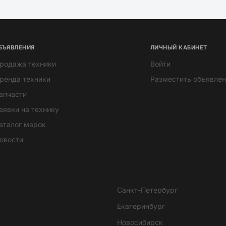
БЪЯВЛЕНИЯ
ЛИЧНЫЙ КАБИНЕТ
родажа техники
Войти
ренда техники
Разместить объявлен
апчасти
аявки на технику
аталог марок
овости
Санкт-Петербург
Екатеринбург
Новосибирск