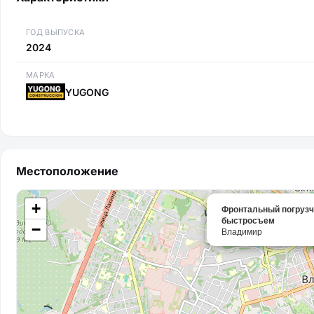
ГОД ВЫПУСКА
2024
МАРКА
YUGONG
Местоположение
+
Фронтальный погруз
быстросъем
−
Владимир