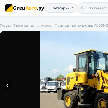
Спец
Авто
.ру
Категории
Главная
›
Фронтальные погрузчики
›
Фронтальный погрузчик YUGONG