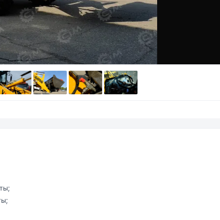
ы;

ы;
