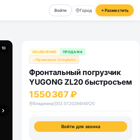
Войти
Город
Разместить
/ 10
ОБЪЯВЛЕНИЕ
ПРОДАЖА
Проверено СпецАвто
Фронтальный погрузчик
YUGONG ZL20 быстросъем
1 550 367 ₽
Владимир
02.07.2026
45
0
Войти для звонка