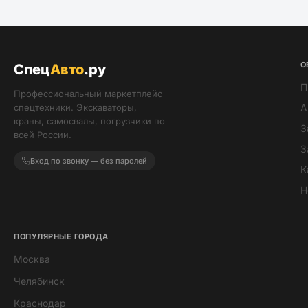
О
Спец
Авто
.ру
П
Профессиональный маркетплейс
спецтехники. Экскаваторы,
А
краны, самосвалы, погрузчики по
З
всей России.
З
Вход по звонку — без паролей
К
Н
ПОПУЛЯРНЫЕ ГОРОДА
Москва
Мира
Челябинск
ИИ-помощник · всегда онлайн
Краснодар