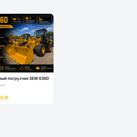
ный погрузчик SEM 636D
рск
00 ₽