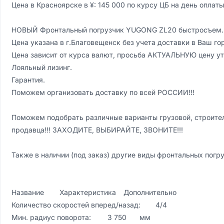
Цена в Красноярске в ¥: 145 000 по курсу ЦБ на день оплаты.
НОВЫЙ Фронтальный погрузчик YUGONG ZL20 быстросъем.

Цена указaнa в г.Благовeщeнск без учeтa дocтaвки в Вaш гор
Ценa зaвисит от куpca валют, просьбa АКTУАЛЬHУЮ цену уто
Лояльный лизинг.

Гарантия.

Поможем организовать доставку по всей РОССИИ!!!

Поможем подобрать различные варианты грузовой, строител
продавца!!! ЗАХОДИТЕ, ВЫБИРАЙТЕ, ЗВОНИТЕ!!!

Также в наличии (под заказ) другие виды фронтальных погру
Название	Характеристика	Дополнительно

Количество скоростей вперед/назад:	4/4	

Мин. радиус поворота:	3 750	мм
