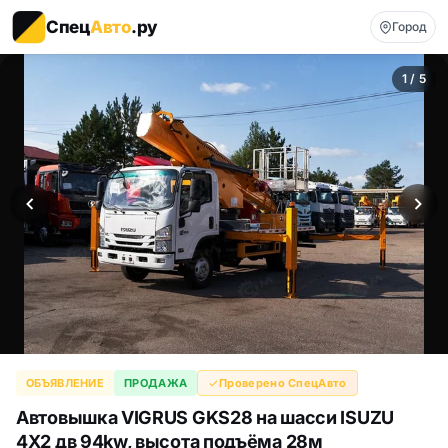
Спец
Авто
.ру
Город
1 / 5
ОБЪЯВЛЕНИЕ
ПРОДАЖА
Проверено СпецАвто
Автовышка VIGRUS GKS28 на шасси ISUZU
4Х2 дв 94kw, высота подъёма 28м