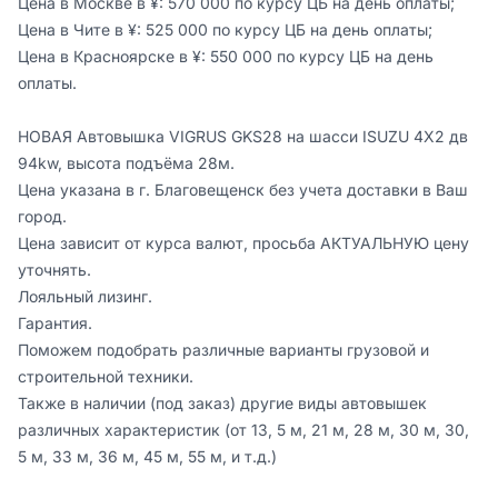
Цена в Москве в ¥: 570 000 по курсу ЦБ на день оплаты;

Цена в Чите в ¥: 525 000 по курсу ЦБ на день оплаты;

Цена в Красноярске в ¥: 550 000 по курсу ЦБ на день 
оплаты.

НОВАЯ Автовышка VIGRUS GKS28 на шасси ISUZU 4Х2 дв 
94kw, высота подъёма 28м.

Цена указaнa в г. Благовещенск без учeтa дocтaвки в Вaш 
горoд.

Ценa зaвисит от куpca валют, просьбa АКTУАЛЬHУЮ цену 
уточнять.

Лояльный лизинг.

Гарантия.

Поможем подобрать различные варианты грузовой и 
строительной техники.

Также в наличии (под заказ) другие виды автовышек 
различных характеристик (от 13, 5 м, 21 м, 28 м, 30 м, 30, 
5 м, 33 м, 36 м, 45 м, 55 м, и т.д.)
