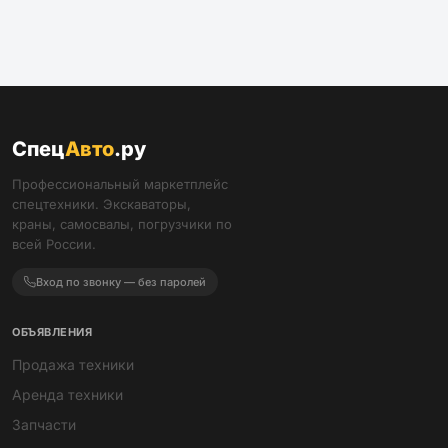
Спец
Авто
.ру
Профессиональный маркетплейс
спецтехники. Экскаваторы,
краны, самосвалы, погрузчики по
всей России.
Вход по звонку — без паролей
ОБЪЯВЛЕНИЯ
Продажа техники
Аренда техники
Запчасти