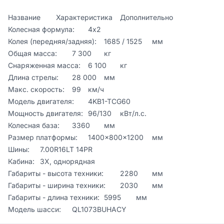
Название	Характеристика	Дополнительно

Колесная формула:	4х2	

Колея (передняя/задняя):	1685 / 1525	мм

Общая масса:	7 300	кг

Снаряженная масса:	6 100	кг

Длина стрелы:	28 000	мм

Макс. скорость:	99	км/ч

Модель двигателя:	4KB1-TCG60	

Мощность двигателя:	96/130	кВт/л.с.

Колесная база:	3360	мм

Размер платформы:	1400×800×1200	мм

Шины:	7.00R16LT 14PR	

Кабина:	3X, однорядная	

Габариты - высота техники:	2280	мм

Габариты - ширина техники:	2030	мм

Габариты - длина техники:	5995	мм

Модель шасси:	QL1073BUHACY	