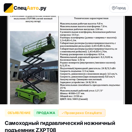
Спец
Авто
.ру
Город
ОБЪЯВЛЕНИЕ
ПРОДАЖА
Проверено СпецАвто
Самоходный гидравлический ножничный
подъемник ZXPT08