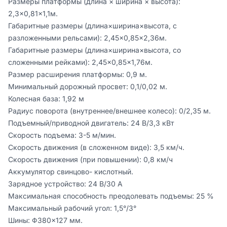
Размеры платформы (длина × ширина × высота): 
2,3×0,81×1,1м.

Габаритные размеры (длина×ширина×высота, с 
разложенными рельсами): 2,45×0,85×2,36м.

Габаритные размеры (длина×ширина×высота, со 
сложенными рейками): 2,45×0,85×1,76м.

Размер расширения платформы: 0,9 м.

Минимальный дорожный просвет: 0,1/0,02 м.

Колесная база: 1,92 м

Радиус поворота (внутреннее/внешнее колесо): 0/2,35 м.

Подъемный/приводной двигатель: 24 В/3,3 кВт

Скорость подъема: 3-5 м/мин.

Скорость движения (в сложенном виде): 3,5 км/ч.

Скорость движения (при повышении): 0,8 км/ч

Аккумулятор свинцово- кислотный.

Зарядное устройство: 24 В/30 А

Максимальная способность преодолевать подъемы: 25 %

Максимальный рабочий угол: 1,5°/3°

Шины: Φ380×127 мм.
