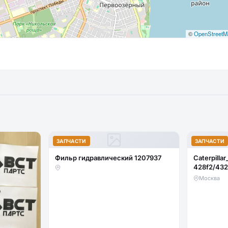
©
OpenStreetM
ЗАПЧАСТИ
ЗАПЧАСТИ
Фильр гидравлический 1207937
Caterpillar
428f2/432
стекло ло
Москва
(закаленн