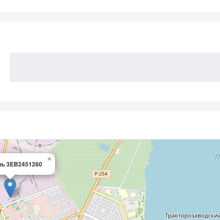
×
нь 3EB2451260