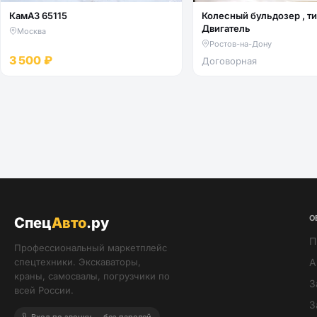
КамАЗ 65115
Колесный бульдозер , тип -
Двигатель
Москва
Ростов-на-Дону
3 500 ₽
Договорная
О
Спец
Авто
.ру
П
Профессиональный маркетплейс
спецтехники. Экскаваторы,
А
краны, самосвалы, погрузчики по
З
всей России.
З
Вход по звонку — без паролей