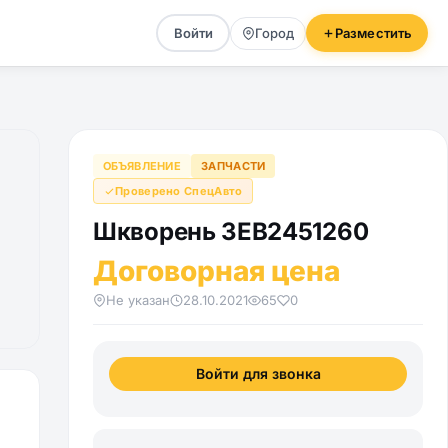
Войти
Город
Разместить
ОБЪЯВЛЕНИЕ
ЗАПЧАСТИ
Проверено СпецАвто
Шкворень 3EB2451260
Договорная цена
Не указан
28.10.2021
65
0
Войти для звонка