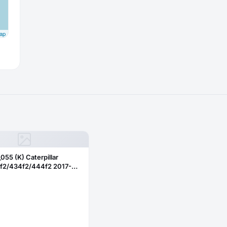
ap
_055 (K) Caterpillar
f2/434f2/444f2 2017-
бовое нижнее правое
ое)382-2344