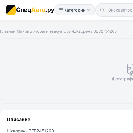
Спец
Авто
.ру
Категории
Главная
›
Манипуляторы и эвакуаторы
›
Шкворень 3EB2451260
Фотограф
Описание
Шкворень 3EB2451260