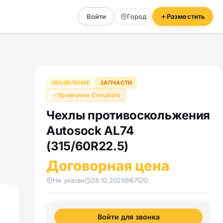
Войти
Город
Разместить
ОБЪЯВЛЕНИЕ
ЗАПЧАСТИ
Проверено СпецАвто
Чехлы противоскольжения
Autosock AL74
(315/60R22.5)
Договорная цена
Не указан
28.10.2021
67
0
Войти для звонка