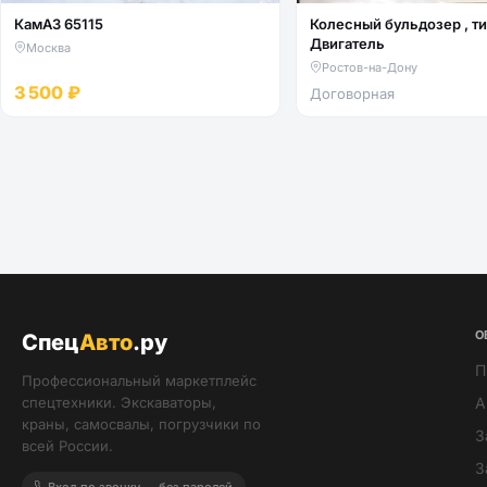
КамАЗ 65115
Колесный бульдозер , тип -
Двигатель
Москва
Ростов-на-Дону
3 500 ₽
Договорная
О
Спец
Авто
.ру
П
Профессиональный маркетплейс
спецтехники. Экскаваторы,
А
краны, самосвалы, погрузчики по
З
всей России.
З
Вход по звонку — без паролей