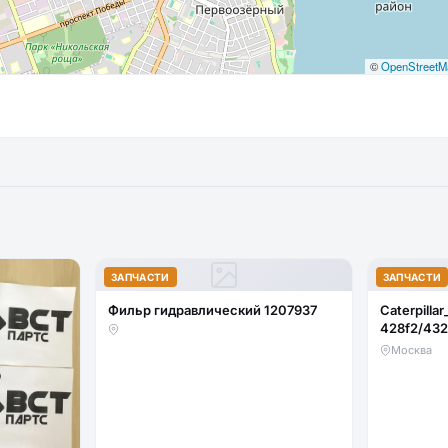
©
OpenStreetM
ЗАПЧАСТИ
ЗАПЧАСТИ
Фильр гидравлический 1207937
Caterpillar
428f2/432
стекло ло
Москва
(закаленн