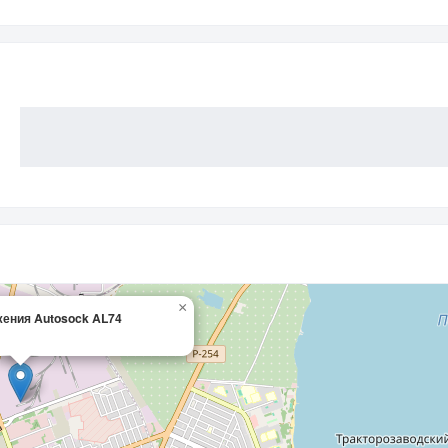
×
ения Autosock AL74