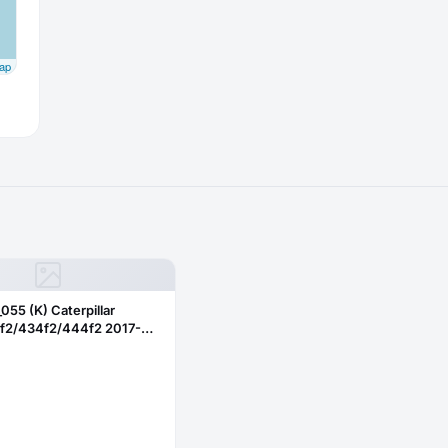
ap
_055 (K) Caterpillar
f2/434f2/444f2 2017-
бовое нижнее правое
ое)382-2344