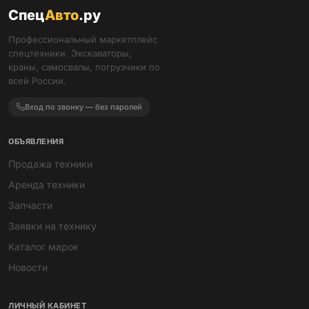
Спец
Авто
.ру
Профессиональный маркетплейс
спецтехники. Экскаваторы,
краны, самосвалы, погрузчики по
всей России.
Вход по звонку — без паролей
ОБЪЯВЛЕНИЯ
Продажа техники
Аренда техники
Запчасти
Заявки на технику
Каталог марок
Новости
ЛИЧНЫЙ КАБИНЕТ