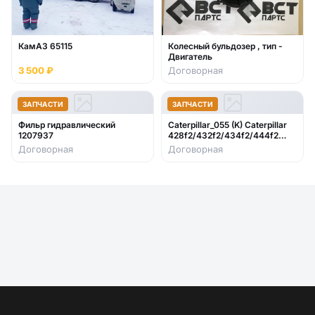
КамАЗ 65115
Колесный бульдозер , тип -
Двигатель
3 500 ₽
Договорная
ЗАПЧАСТИ
ЗАПЧАСТИ
Фильр гидравлический
Caterpillar_055 (K) Caterpillar
1207937
428f2/432f2/434f2/444f2
2017- стекло лобовое нижнее
Договорная
Договорная
правое (закаленное)382-2344