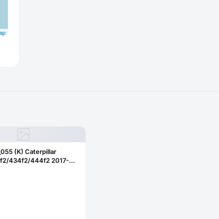
ap
_055 (K) Caterpillar
f2/434f2/444f2 2017-
бовое нижнее правое
ое)382-2344