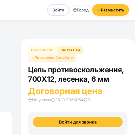
Войти
Город
Разместить
ОБЪЯВЛЕНИЕ
ЗАПЧАСТИ
Проверено СпецАвто
Цепь противоскольжения,
700X12, лесенка, 6 мм
Договорная цена
Не указан
28.10.2021
54
0
Войти для звонка