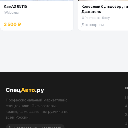
КамАЗ 65115
Колесный бульдозер , тип -
Двигатель
Москва
Ростов-на-Дону
3 500 ₽
Договорная
О
Спец
Авто
.ру
П
Профессиональный маркетплейс
спецтехники. Экскаваторы,
А
краны, самосвалы, погрузчики по
З
всей России.
З
Вход по звонку — без паролей