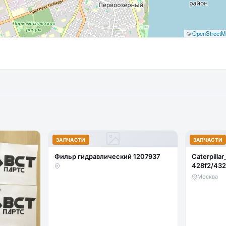
©
OpenStreetM
ЗАПЧАСТИ
ЗАПЧАСТИ
Фильр гидравлический 1207937
Caterpillar
428f2/432
стекло ло
Москва
(закаленн