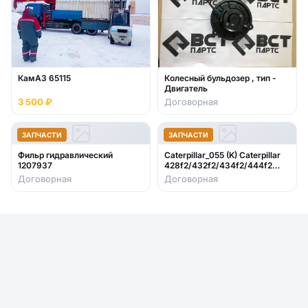
КамАЗ 65115
Колесный бульдозер , тип -
Двигатель
3 500 ₽
Договорная
ЗАПЧАСТИ
ЗАПЧАСТИ
Фильр гидравлический
Caterpillar_055 (K) Caterpillar
1207937
428f2/432f2/434f2/444f2
2017- стекло лобовое нижнее
Договорная
Договорная
правое (закаленное)382-2344