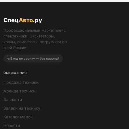
Спец
Авто
.ру
Профессиональный маркетплейс
спецтехники. Экскаваторы,
краны, самосвалы, погрузчики по
всей России.
Вход по звонку — без паролей
ОБЪЯВЛЕНИЯ
Продажа техники
Аренда техники
Запчасти
Заявки на технику
Каталог марок
Новости