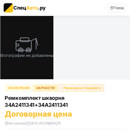
Спец
Авто
.ру
Город
Фотографии не добавлены
ОБЪЯВЛЕНИЕ
ЗАПЧАСТИ
Проверено СпецАвто
Ремкомплект шкворня
34A2411341+34A2411341
Договорная цена
Не указан
28.10.2021
64
0