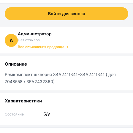
Войти для звонка
Администратор
А
Нет отзывов
Все объявления продавца →
Описание
Ремкомплект шкворня 34A2411341+34A2411341 ( для 
7048558 / 3EA2432360)
Характеристики
Б/у
Состояние