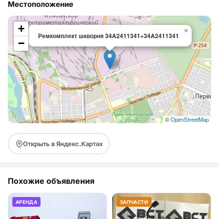
Местоположение
+
×
Ремкомплект шкворня 34A2411341+34A2411341
−
©
OpenStreetMap
Открыть в Яндекс.Картах
Похожие объявления
АРЕНДА
ЗАПЧАСТИ