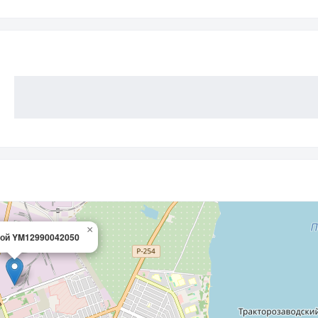
×
ной YM12990042050