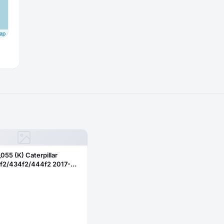
ap
_055 (K) Caterpillar
f2/434f2/444f2 2017-
бовое нижнее правое
ое)382-2344