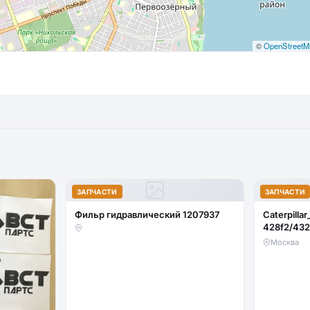
©
OpenStreetM
ЗАПЧАСТИ
ЗАПЧАСТИ
Фильр гидравлический 1207937
Caterpillar
428f2/432
стекло ло
Москва
(закаленн