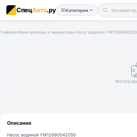
Спец
Авто
.ру
Категории
Главная
›
Манипуляторы и эвакуаторы
›
Насос водяной YM1299004205
Фотограф
Описание
Насос водяной YM12990042050