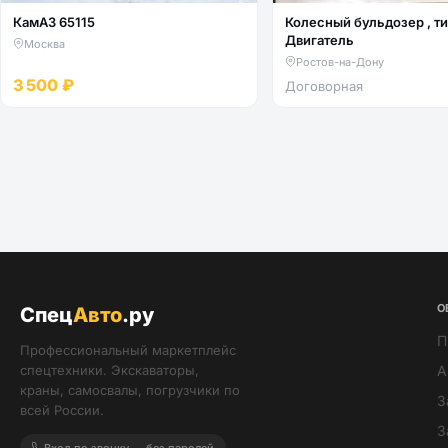
КамАЗ 65115
Колесный бульдозер , тип -
Двигатель
Москва
Ростов-на-Дону
3 500 ₽
Договорная
О
Спец
Авто
.ру
П
Профессиональный маркетплейс
спецтехники. Экскаваторы,
А
краны, самосвалы, погрузчики по
З
всей России.
З
Вход по звонку — без паролей