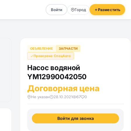
Войти
Город
Разместить
ОБЪЯВЛЕНИЕ
ЗАПЧАСТИ
Проверено СпецАвто
Насос водяной
YM12990042050
Договорная цена
Не указан
28.10.2021
67
0
Войти для звонка