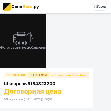
Спец
Авто
.ру
Город
Фотографии не добавлены
ОБЪЯВЛЕНИЕ
ЗАПЧАСТИ
Проверено СпецАвто
Шкворень 91B4323200
Договорная цена
Не указан
06.10.2021
65
0