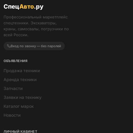
Спец
Авто
.ру
Профессиональный маркетплейс
спецтехники. Экскаваторы,
краны, самосвалы, погрузчики по
всей России.
Вход по звонку — без паролей
ОБЪЯВЛЕНИЯ
Продажа техники
Аренда техники
Запчасти
Заявки на технику
Каталог марок
Новости
ЛИЧНЫЙ КАБИНЕТ