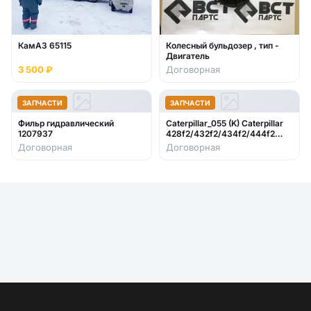
КамАЗ 65115
Колесный бульдозер , тип -
Двигатель
3 500 ₽
Договорная
ЗАПЧАСТИ
ЗАПЧАСТИ
Фильр гидравлический
Caterpillar_055 (K) Caterpillar
1207937
428f2/432f2/434f2/444f2
2017- стекло лобовое нижнее
Договорная
Договорная
правое (закаленное)382-2344