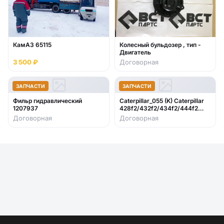
КамАЗ 65115
Колесный бульдозер , тип -
Двигатель
3 500 ₽
Договорная
ЗАПЧАСТИ
ЗАПЧАСТИ
Фильр гидравлический
Caterpillar_055 (K) Caterpillar
1207937
428f2/432f2/434f2/444f2
2017- стекло лобовое нижнее
Договорная
Договорная
правое (закаленное)382-2344