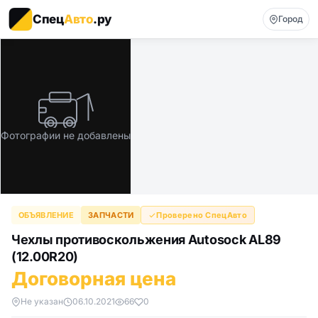
Спец
Авто
.ру
Город
Фотографии не добавлены
ОБЪЯВЛЕНИЕ
ЗАПЧАСТИ
Проверено СпецАвто
Чехлы противоскольжения Autosock AL89
(12.00R20)
Договорная цена
Не указан
06.10.2021
66
0