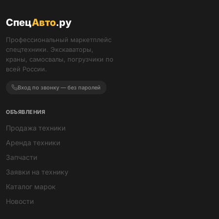
Спец
Авто
.ру
Профессиональный маркетплейс
спецтехники. Экскаваторы,
краны, самосвалы, погрузчики по
всей России.
Вход по звонку — без паролей
ОБЪЯВЛЕНИЯ
Продажа техники
Аренда техники
Запчасти
Заявки на технику
Каталог марок
Новости