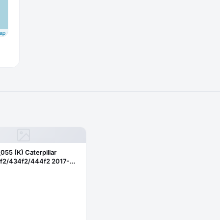
ap
_055 (K) Caterpillar
f2/434f2/444f2 2017-
бовое нижнее правое
ое)382-2344