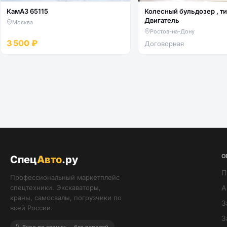
КамАЗ 65115
Колесный бульдозер , тип -
Двигатель
Москва
Ростов-на-Дону
3 500 ₽
Договорная
О
Спец
Авто
.ру
П
Профессиональный маркетплейс
спецтехники. Экскаваторы,
А
краны, самосвалы, погрузчики по
З
всей России.
З
Вход по звонку — без паролей