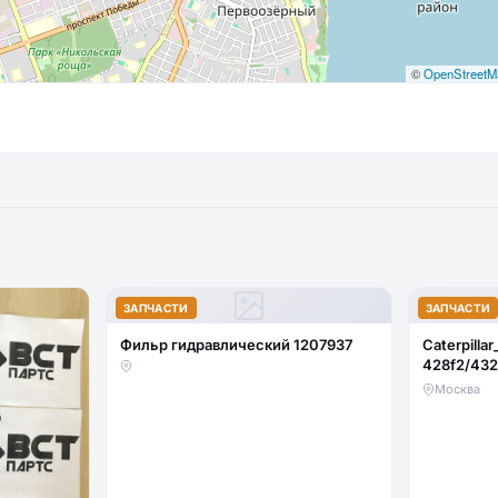
©
OpenStreetM
ЗАПЧАСТИ
ЗАПЧАСТИ
Фильр гидравлический 1207937
Caterpillar
428f2/432
стекло ло
Москва
(закаленн