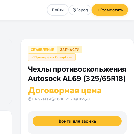
Войти
Город
Разместить
ОБЪЯВЛЕНИЕ
ЗАПЧАСТИ
Проверено СпецАвто
Чехлы противоскольжения
Autosock AL69 (325/65R18)
Договорная цена
Не указан
06.10.2021
112
0
Войти для звонка