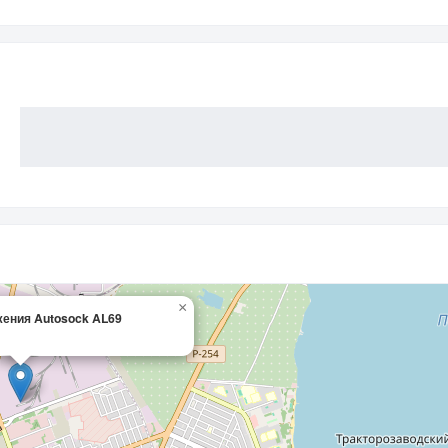
×
ения Autosock AL69