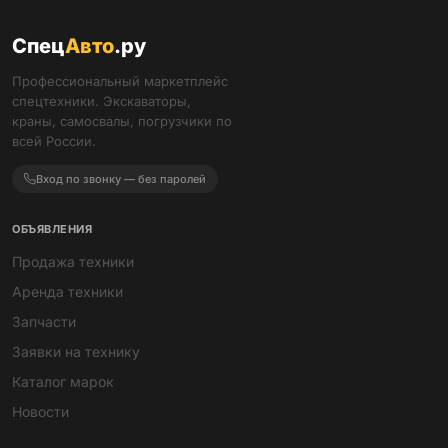
Спец
Авто
.ру
Профессиональный маркетплейс
спецтехники. Экскаваторы,
краны, самосвалы, погрузчики по
всей России.
Вход по звонку — без паролей
ОБЪЯВЛЕНИЯ
Продажа техники
Аренда техники
Запчасти
Заявки на технику
Каталог марок
Новости