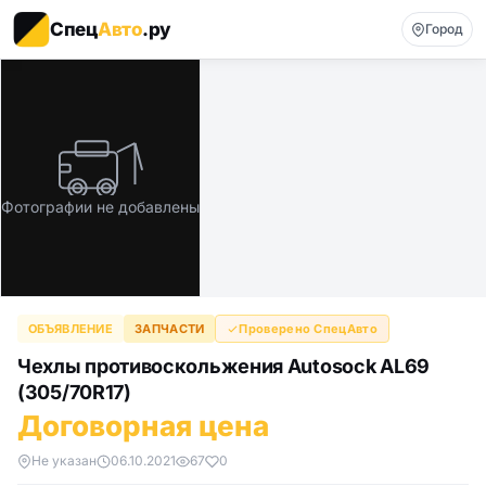
Спец
Авто
.ру
Город
Фотографии не добавлены
ОБЪЯВЛЕНИЕ
ЗАПЧАСТИ
Проверено СпецАвто
Чехлы противоскольжения Autosock AL69
(305/70R17)
Договорная цена
Не указан
06.10.2021
67
0