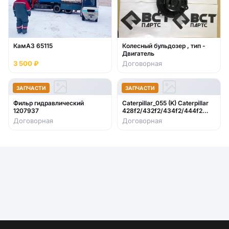
КамАЗ 65115
Колесный бульдозер , тип -
Двигатель
3 500 ₽
Договорная
ЗАПЧАСТИ
ЗАПЧАСТИ
Фильр гидравлический
Caterpillar_055 (K) Caterpillar
1207937
428f2/432f2/434f2/444f2
2017- стекло лобовое нижнее
Договорная
Договорная
правое (закаленное)382-2344