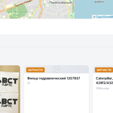
©
OpenStreetM
ЗАПЧАСТИ
ЗАПЧАСТИ
Фильр гидравлический 1207937
Caterpillar
428f2/432
стекло ло
Москва
(закаленн