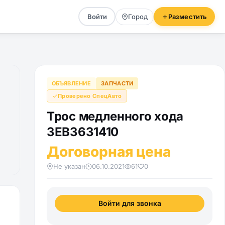
Войти
Город
Разместить
ОБЪЯВЛЕНИЕ
ЗАПЧАСТИ
Проверено СпецАвто
Трос медленного хода
3EB3631410
Договорная цена
Не указан
06.10.2021
61
0
Войти для звонка