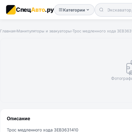
Спец
Авто
.ру
Категории
Главная
›
Манипуляторы и эвакуаторы
›
Трос медленного хода 3EB363
Фотограф
Описание
Трос медленного хода 3EB3631410