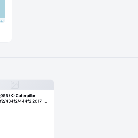
ap
_055 (K) Caterpillar
f2/434f2/444f2 2017-
бовое нижнее правое
ое)382-2344