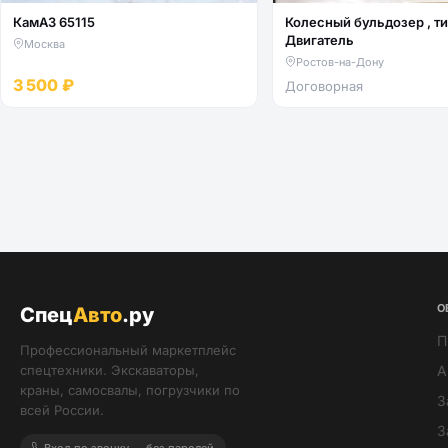
КамАЗ 65115
Колесный бульдозер , тип -
Двигатель
Москва
Ростов-на-Дону
3 500 ₽
Договорная
О
Спец
Авто
.ру
П
Профессиональный маркетплейс
спецтехники. Экскаваторы,
А
краны, самосвалы, погрузчики по
З
всей России.
З
Вход по звонку — без паролей