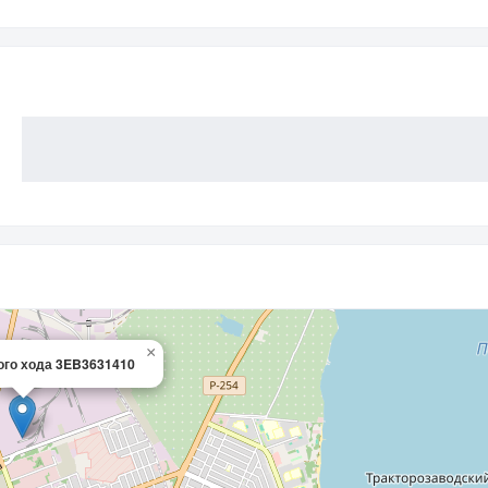
×
ого хода 3EB3631410