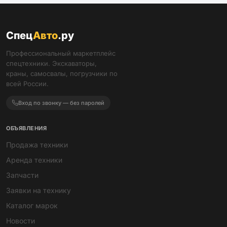
Спец
Авто
.ру
Профессиональный маркетплейс
спецтехники. Экскаваторы,
краны, самосвалы, погрузчики по
всей России.
Вход по звонку — без паролей
ОБЪЯВЛЕНИЯ
Продажа техники
Аренда техники
Запчасти
Заявки на технику
Каталог марок
Новости