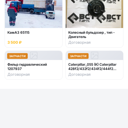
КамАЗ 65115
Колесный бульдозер , тип -
Двигатель
3 500 ₽
Договорная
ЗАПЧАСТИ
ЗАПЧАСТИ
Фильр гидравлический
Caterpillar_055 (K) Caterpillar
1207937
428f2/432f2/434f2/444f2
2017- стекло лобовое нижнее
Договорная
Договорная
правое (закаленное)382-2344