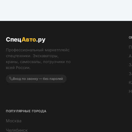
О
Спец
Авто
.ру
П
Профессиональный маркетплейс
спецтехники. Экскаваторы,
А
краны, самосвалы, погрузчики по
З
всей России.
З
Вход по звонку — без паролей
К
Н
ПОПУЛЯРНЫЕ ГОРОДА
Москва
Мира
Челябинск
ИИ-помощник · всегда онлайн