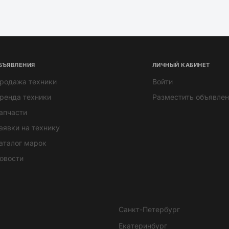
БЪЯВЛЕНИЯ
ЛИЧНЫЙ КАБИНЕТ
родажа техники
Войти
ренда техники
Разместить объявлен
апчасти
аявки на технику
аталог марок
овости
Санкт-Петербург
Екатеринбург