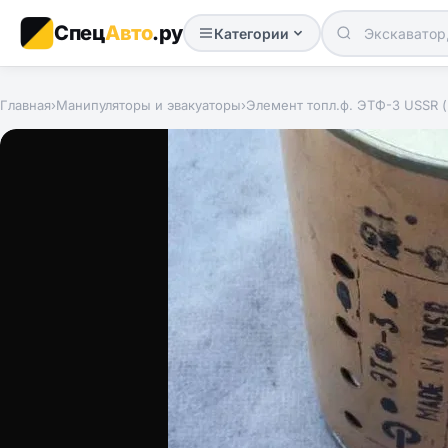
Спец
Авто
.ру
Категории
Главная
›
Манипуляторы и эвакуаторы
›
Элемент топл.ф. ЭТФ-3 USSR 