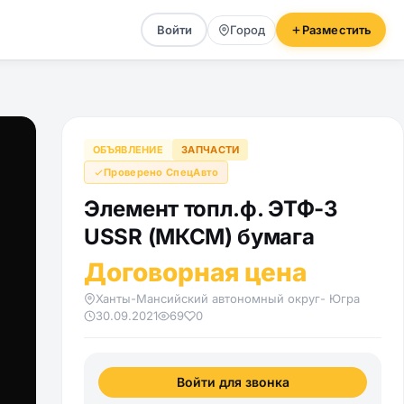
Войти
Город
Разместить
ОБЪЯВЛЕНИЕ
ЗАПЧАСТИ
Проверено СпецАвто
Элемент топл.ф. ЭТФ-3
USSR (МКСМ) бумага
Договорная цена
Ханты-Мансийский автономный округ- Югра
30.09.2021
69
0
Войти для звонка