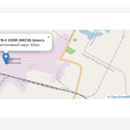
×
ТФ-3 USSR (МКСМ) бумага
втономный округ- Югра
©
OpenStreetM