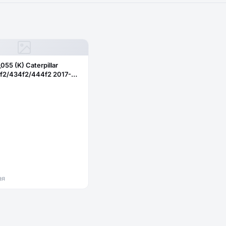
_055 (K) Caterpillar
f2/434f2/444f2 2017-
бовое нижнее правое
ое)382-2344
ая