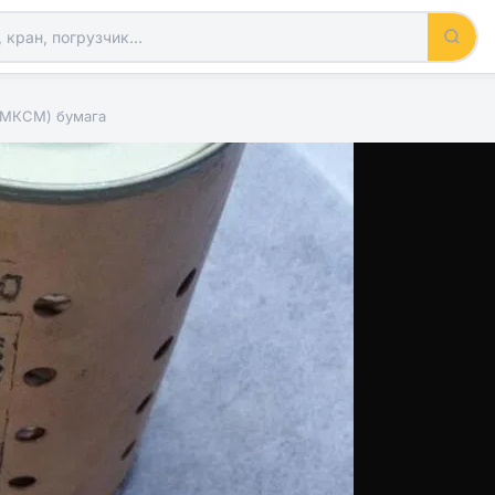
(МКСМ) бумага