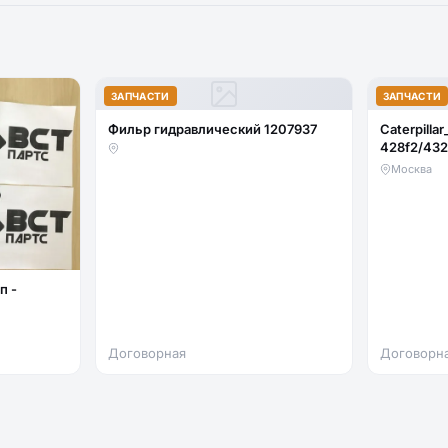
ЗАПЧАСТИ
ЗАПЧАСТИ
Фильр гидравлический 1207937
Caterpillar
428f2/432
стекло ло
Москва
(закаленн
Договорная
Договорн