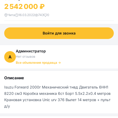
2 542 000 ₽
Чита
16.03.2022
743
0
Войти для звонка
Администратор
А
Нет отзывов
Все объявления продавца →
Описание
Isuzu Fоrwаrd 2000г Механический тнвд Двигатель 6НН1 
8220 см3 Коробка механика 6ст Борт 5.5х2.2х0.4 метров 
Крановая установка Uniс urv 376 Вылет 14 метров + пульт 
д/у