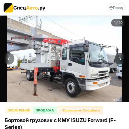
Спец
Авто
.ру
Город
1 / 10
ОБЪЯВЛЕНИЕ
ПРОДАЖА
Проверено СпецАвто
Бортовой грузовик с КМУ ISUZU Forward (F-
Series)