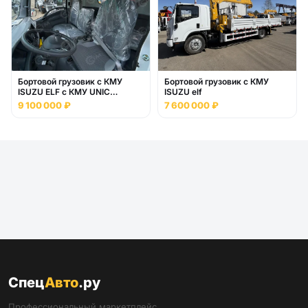
Бортовой грузовик с КМУ
Бортовой грузовик с КМУ
ISUZU ELF c КМУ UNIC
ISUZU elf
URV635YK
9 100 000 ₽
7 600 000 ₽
Спец
Авто
.ру
Профессиональный маркетплейс