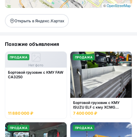
©
OpenStreetMap
Открыть в Яндекс.Картах
Похожие объявления
ПРОДАЖА
ПРОДАЖА
Нет фото
Бортовой грузовик с КМУ FAW
CA3250
Бортовой грузовик с КМУ
ISUZU ELF с кму XCMG
SQS125
11 880 000 ₽
7 400 000 ₽
ПРОДАЖА
ПРОДАЖА