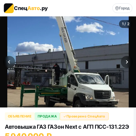
Спец
Авто
.ру
Город
1 / 2
ОБЪЯВЛЕНИЕ
ПРОДАЖА
Проверено СпецАвто
Автовышка ГАЗ ГАЗон Next с АГП ПСС-131.22Э