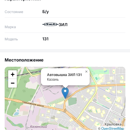
Б/у
Состояние
ЗИЛ
Марка
131
Модель
Местоположение
×
+
Автовышка ЗИЛ 131
Казань
−
©
OpenStreetMap