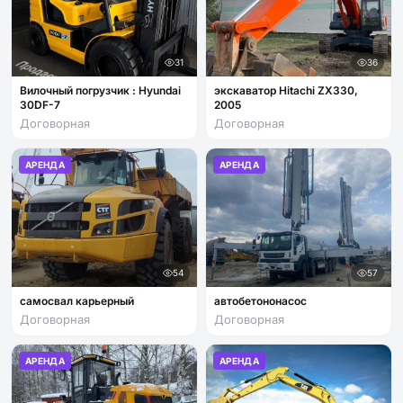
31
36
Вилочный погрузчик : Hyundai
экскаватор Hitachi ZX330,
30DF-7
2005
Договорная
Договорная
АРЕНДА
АРЕНДА
54
57
самосвал карьерный
автобетононасос
Договорная
Договорная
АРЕНДА
АРЕНДА