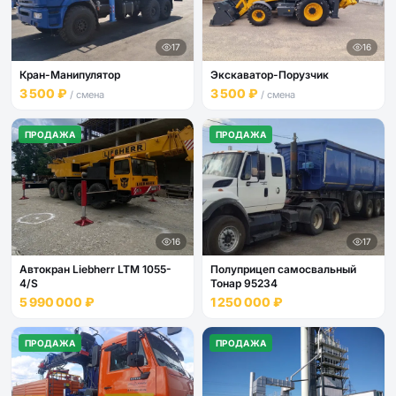
17
16
Кран-Манипулятор
Экскаватор-Порузчик
3 500 ₽
3 500 ₽
/ смена
/ смена
ПРОДАЖА
ПРОДАЖА
16
17
Автокран Liebherr LTM 1055-
Полуприцеп самосвальный
4/S
Тонар 95234
5 990 000 ₽
1 250 000 ₽
ПРОДАЖА
ПРОДАЖА