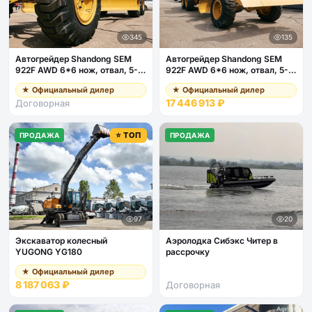
345
135
Автогрейдер Shandong SEM
Автогрейдер Shandong SEM
922F AWD 6*6 нож, отвал, 5-
922F AWD 6*6 нож, отвал, 5-
ти стоечный рыхлитель
ти стоечный рыхлитель
★ Официальный дилер
★ Официальный дилер
17 446 913 ₽
Договорная
⭐ ТОП
ПРОДАЖА
ПРОДАЖА
97
20
Экскаватор колесный
Аэролодка Сибэкс Читер в
YUGONG YG180
рассрочку
★ Официальный дилер
8 187 063 ₽
Договорная