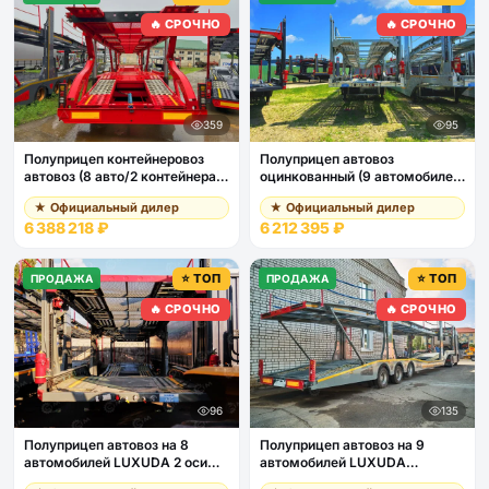
🔥 СРОЧНО
🔥 СРОЧНО
359
95
Полуприцеп контейнеровоз
Полуприцеп автовоз
автовоз (8 авто/2 контейнера
оцинкованный (9 автомобилей)
20ф) LUXUDA 3 оси BPW,
LUXUDA 2 оси SAF,
★ Официальный дилер
★ Официальный дилер
пневмоподвеска, передняя
пневмоподвеска
6 388 218 ₽
6 212 395 ₽
ось ленивая
⭐ ТОП
⭐ ТОП
ПРОДАЖА
ПРОДАЖА
🔥 СРОЧНО
🔥 СРОЧНО
96
135
Полуприцеп автовоз на 8
Полуприцеп автовоз на 9
автомобилей LUXUDA 2 оси
автомобилей LUXUDA
FUWA (пневмоподвеска)
LZC9407BG 3 оси SAF