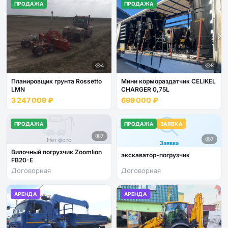
ПРОДАЖА
ПРОДАЖА
4
8
Планировщик грунта Rossetto
Мини кормораздатчик CELIKEL
LMN
CHARGER 0,75L
3 247 009 ₽
699 000 ₽
ПРОДАЖА
ПРОДАЖА
ЗАЯВКА
7
7
Нет фото
Заявка
Вилочный погрузчик Zoomlion
экскаватор-погрузчик
FB20-E
Договорная
Договорная
АРЕНДА
АРЕНДА