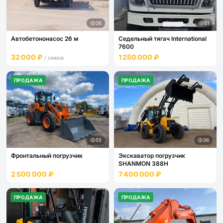
38
51
Автобетононасос 26 м
Седельный тягач International
7600
32 000 ₽
1 250 000 ₽
/ смена
ПРОДАЖА
ПРОДАЖА
55
36
Фронтальный погрузчик
Экскаватор погрузчик
SHANMON 388H
2 500 000 ₽
7 400 000 ₽
ПРОДАЖА
ПРОДАЖА