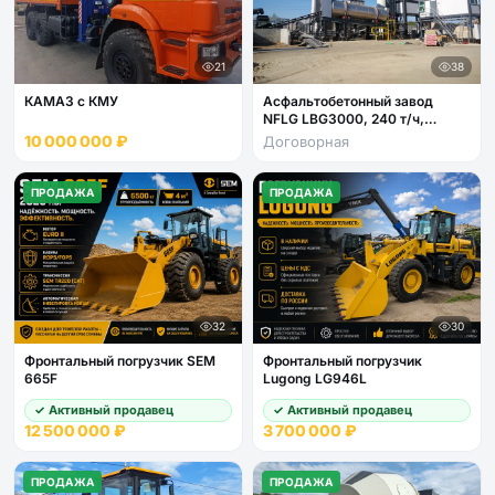
21
38
КАМАЗ с КМУ
Асфальтобетонный завод
NFLG LBG3000, 240 т/ч,
смеситель 3000кг, 6 фракций
10 000 000 ₽
Договорная
(новый)
ПРОДАЖА
ПРОДАЖА
32
30
Фронтальный погрузчик SEM
Фронтальный погрузчик
665F
Lugong LG946L
✓ Активный продавец
✓ Активный продавец
12 500 000 ₽
3 700 000 ₽
ПРОДАЖА
ПРОДАЖА