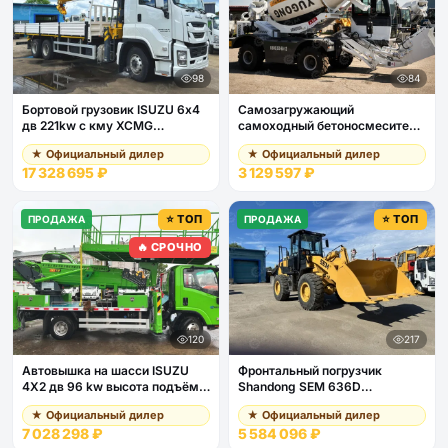
98
84
Бортовой грузовик ISUZU 6х4
Самозагружающий
дв 221kw c кму XCMG
самоходный бетоносмеситель
GSQS350-5 гп 14т., стрела
YUGONG SDM3000
★ Официальный дилер
★ Официальный дилер
19,6м, кузов 8500х2400х550
17 328 695 ₽
3 129 597 ₽
⭐ ТОП
⭐ ТОП
ПРОДАЖА
ПРОДАЖА
🔥 СРОЧНО
120
217
Автовышка на шасси ISUZU
Фронтальный погрузчик
4Х2 дв 96 kw высота подъёма
Shandong SEM 636D
21м люлька 2х4м гп 1 тонна
джойстик, кондиционер
★ Официальный дилер
★ Официальный дилер
7 028 298 ₽
5 584 096 ₽