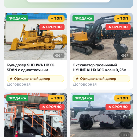
⭐ ТОП
⭐ ТОП
ПРОДАЖА
ПРОДАЖА
🔥 СРОЧНО
🔥 СРОЧНО
34
37
Бульдозер SHEHWA HBXG
Экскаватор гусеничный
SD8N с одностоечным
HYUNDAI HX60G ковш 0,25м3,
рыхлителем, кондиционер
общая масса 5,8т, дв Yanmar
★ Официальный дилер
★ Официальный дилер
Договорная
Договорная
⭐ ТОП
⭐ ТОП
ПРОДАЖА
ПРОДАЖА
🔥 СРОЧНО
🔥 СРОЧНО
28
30