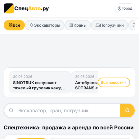
Спец
Авто
.ру
Город
Все
Экскаваторы
Краны
Погрузчики
30.06.2026
29.06.2026
Все новости
SINOTRUK выпускает
Автобусный прицеп
тяжелый грузовик каждые
SOTRANS «Хвост
четыре минуты
Дракона» получил ОТТС
и готов к...
Спецтехника: продажа и аренда по всей России