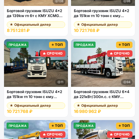
138
98
Бортовой грузовик ISUZU 4x2
Бортовой грузовик ISUZU 4x2
дв 139kw гп 6т c КМУ XCMG
дв 151kw гп 10 тонн c кму
SQS157 гп 6,3т 4 секции 12.8м
VIGRUS SHS2006 гп 8 тонн 6
★ Официальный дилер
★ Официальный дилер
кузов 6000*2400*550 колеса
секций 20м кузов
8 751 281 ₽
10 721 768 ₽
8.25R20 спальник задние
6500*2470*550
аутригеры
⭐ ТОП
⭐ ТОП
ПРОДАЖА
ПРОДАЖА
🔥 СРОЧНО
🔥 СРОЧНО
11
94
Бортовой грузовик ISUZU 4x2
Бортовой грузовик ISUZU 6x4
дв 151kw гп 10 тонн c кму
дв 221кВт/300л.с. c КМУ
VIGRUS SHS2006 гп 8 тонн 6
VIGRUS SHS3005A г/п 12т 5
★ Официальный дилер
★ Официальный дилер
секций 20м кузов
секций 18,3 м
10 721 768 ₽
16 980 962 ₽
6500*2470*550
⭐ ТОП
⭐ ТОП
ПРОДАЖА
ПРОДАЖА
🔥 СРОЧНО
🔥 СРОЧНО