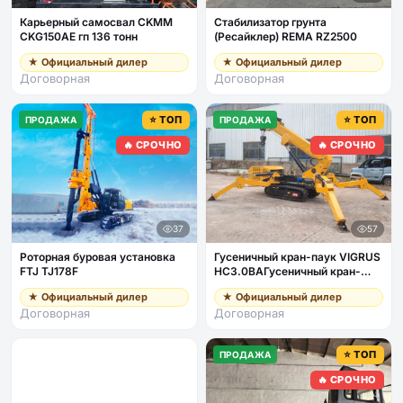
Карьерный самосвал CKMM
Стабилизатор грунта
CKG150AE гп 136 тонн
(Ресайклер) REMA RZ2500
★ Официальный дилер
★ Официальный дилер
Договорная
Договорная
⭐ ТОП
⭐ ТОП
ПРОДАЖА
ПРОДАЖА
🔥 СРОЧНО
🔥 СРОЧНО
37
57
Роторная буровая установка
Гусеничный кран-паук VIGRUS
FTJ TJ178F
HC3.0BAГусеничный кран-
паук VIGRUS HC3.0BA гп 3т с
★ Официальный дилер
★ Официальный дилер
пультом, дизель + питание от
Договорная
Договорная
380В
⭐ ТОП
ПРОДАЖА
🔥 СРОЧНО