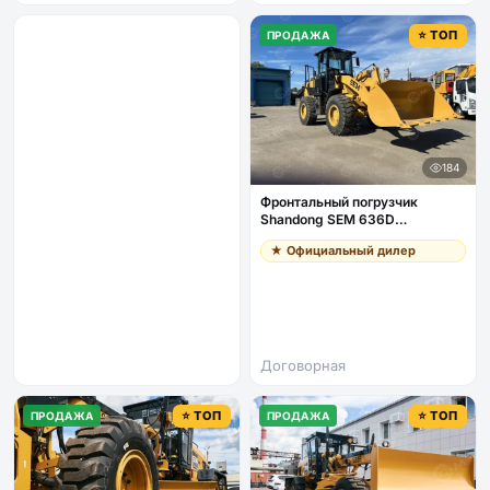
⭐ ТОП
ПРОДАЖА
184
Фронтальный погрузчик
Shandong SEM 636D
джойстик, кондиционер
★ Официальный дилер
Договорная
⭐ ТОП
⭐ ТОП
ПРОДАЖА
ПРОДАЖА