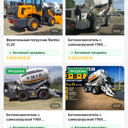
32
30
Фронтальный погрузчик Rantex
Бетоносмеситель с
ZL20
самозагрузкой YNIX
QGMC6000 (24 м3/час)
✓ Активный продавец
✓ Активный продавец
1 400 000 ₽
4 200 000 ₽
ПРОДАЖА
ПРОДАЖА
28
30
Бетоносмеситель с
Бетоносмеситель с
самозагрузкой YNIX
самозагрузкой YNIX
QGMC5000 (20 м3/час)
QGMC3000
✓ Активный продавец
✓ Активный продавец