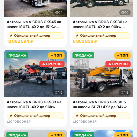
54
65
Автовышка VIGRUS GKS45 на
Автовышка VIGRUS GKS36 на
шасси ISUZU 4Х2 дв 151Kw
шасси ISUZU 4Х2 дв 96kw
высота подъёма 45м
высота подъёма 36м
★ Официальный дилер
★ Официальный дилер
12 662 594 ₽
6 863 836 ₽
⭐ ТОП
⭐ ТОП
ПРОДАЖА
ПРОДАЖА
🔥 СРОЧНО
🔥 СРОЧНО
115
113
Автовышка VIGRUS GKS33 на
Автовышка VIGRUS GKS30.5
шасси ISUZU 4Х2 дв 96kw
на шасси ISUZU 4Х2 дв 94kw
высота подъёма 33м
высота подъёма 30,5м
★ Официальный дилер
★ Официальный дилер
Договорная
Договорная
⭐ ТОП
⭐ ТОП
ПРОДАЖА
ПРОДАЖА