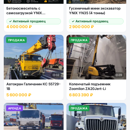
Бетоносмеситель с
Гусеничный мини экскаватор
самозагрузкой YNIX
YNIX YN35 (4 тонны)
QGMC7000
✓ Активный продавец
✓ Активный продавец
4 000 000 ₽
2 900 000 ₽
ПРОДАЖА
ПРОДАЖА
32
29
Автокран Галичанин КС 55729-
Коленчатый подъемник
1В
Zoomlion ZA20Jert-Li
5 600 000 ₽
6 803 390 ₽
АРЕНДА
ПРОДАЖА