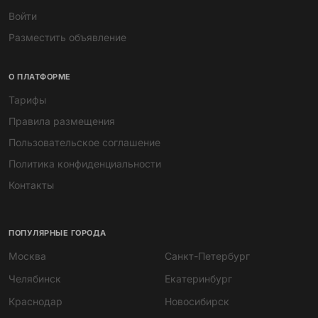
101
124
Японский мини-погрузчик
Японский мини-экскаватор
TOYOTA JOBSUN 2SDK7
IHI-30VX c гидромолотом
700 000 ₽
790 000 ₽
АРЕНДА
ПРОДАЖА
65
38
Ассенизатор Газон Next
Бульдозер Komatsu D85ESS-
2A
1 500 ₽
Договорная
/ смена
ПРОДАЖА
ЗАПЧАСТИ