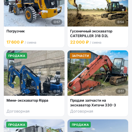
57
54
Погрузчик
Гусеничный экскаватор
CATERPILLER 318 D2L
17 600 ₽
22 000 ₽
/ смена
/ смена
ПРОДАЖА
ЗАПЧАСТИ
36
51
Мини-экскаватор Rippa
Продам запчасти на
экскаватор Хитачи 330-3
Договорная
Договорная
ПРОДАЖА
ПРОДАЖА