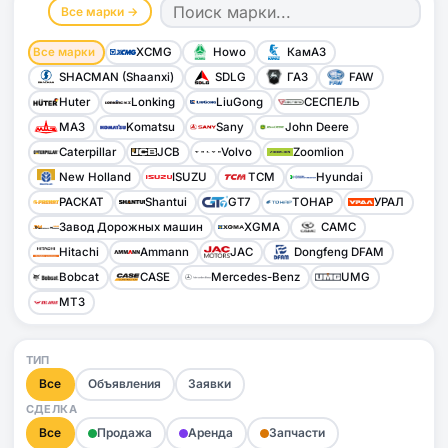
Все марки →
Все марки
XCMG
Howo
КамАЗ
SHACMAN (Shaanxi)
SDLG
ГАЗ
FAW
Huter
Lonking
LiuGong
СЕСПЕЛЬ
МАЗ
Komatsu
Sany
John Deere
Caterpillar
JCB
Volvo
Zoomlion
New Holland
ISUZU
TCM
Hyundai
РАСКАТ
Shantui
GT7
ТОНАР
УРАЛ
Завод Дорожных машин
XGMA
CAMC
Hitachi
Ammann
JAC
Dongfeng DFAM
Bobcat
CASE
Mercedes-Benz
UMG
МТЗ
ТИП
Все
Объявления
Заявки
СДЕЛКА
Все
Продажа
Аренда
Запчасти