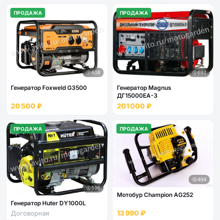
ПРОДАЖА
ПРОДАЖА
608
692
Генератор Foxweld G3500
Генератор Magnus
ДГ15000EA-3
20 500 ₽
201 000 ₽
ПРОДАЖА
ПРОДАЖА
494
596
Мотобур Champion AG252
Генератор Huter DY1000L
13 990 ₽
Договорная