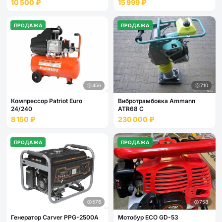
10 500 ₽
15 999 ₽
ПРОДАЖА
ПРОДАЖА
456
710
Компрессор Patriot Euro
Вибротрамбовка Ammann
24/240
ATR68 C
8 150 ₽
230 000 ₽
ПРОДАЖА
ПРОДАЖА
576
758
Генератор Carver PPG-2500А
Мотобур ECO GD-53