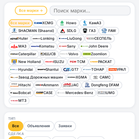
Все марки →
Все марки
XCMG
Howo
КамАЗ
SHACMAN (Shaanxi)
SDLG
ГАЗ
FAW
Huter
Lonking
LiuGong
СЕСПЕЛЬ
МАЗ
Komatsu
Sany
John Deere
Caterpillar
JCB
Volvo
Zoomlion
New Holland
ISUZU
TCM
РАСКАТ
Hyundai
Shantui
GT7
ТОНАР
УРАЛ
Завод Дорожных машин
XGMA
CAMC
Hitachi
Ammann
JAC
Dongfeng DFAM
Bobcat
CASE
Mercedes-Benz
UMG
МТЗ
ТИП
Все
Объявления
Заявки
СДЕЛКА