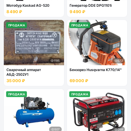
Мотобур Kaskad AG-520
Генератор DDE DPG1101i
8 490 ₽
9 490 ₽
ПРОДАЖА
ПРОДАЖА
1195
573
Сварочный аппарат
Бензорез Husqvarna K770/14"
АБД-2502У1
35 000 ₽
69 000 ₽
ПРОДАЖА
ПРОДАЖА
507
269