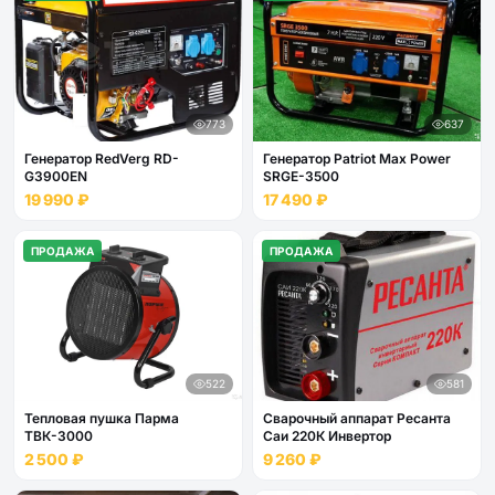
773
637
Генератор RedVerg RD-
Генератор Patriot Max Power
G3900EN
SRGE-3500
19 990 ₽
17 490 ₽
ПРОДАЖА
ПРОДАЖА
522
581
Тепловая пушка Парма
Сварочный аппарат Ресанта
ТВК-3000
Саи 220К Инвертор
2 500 ₽
9 260 ₽