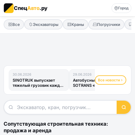
Спец
Авто
.ру
Город
Все
Экскаваторы
Краны
Погрузчики
30.06.2026
29.06.2026
Все новости
SINOTRUK выпускает
Автобусный прицеп
тяжелый грузовик каждые
SOTRANS «Хвост
четыре минуты
Дракона» получил ОТТС
и готов к...
Сопутствующая строительная техника:
продажа и аренда