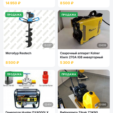
14 950 ₽
8 500 ₽
ПРОДАЖА
ПРОДАЖА
337
639
Мотобур Reotech
Сварочный аппарат Kolner
Kiwm 270А IGB инверторный
8 500 ₽
5 300 ₽
ПРОДАЖА
ПРОДАЖА
414
586
Генератор Hunter DY4000LX
Виброплита Zitrek Z3K90