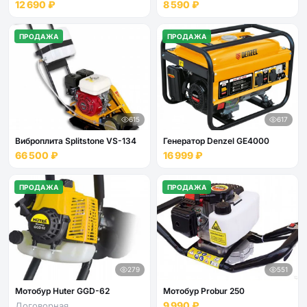
12 690 ₽
8 590 ₽
ПРОДАЖА
ПРОДАЖА
615
617
Виброплита Splitstone VS-134
Генератор Denzel GE4000
66 500 ₽
16 999 ₽
ПРОДАЖА
ПРОДАЖА
279
551
Мотобур Huter GGD-62
Мотобур Probur 250
9 990 ₽
Договорная