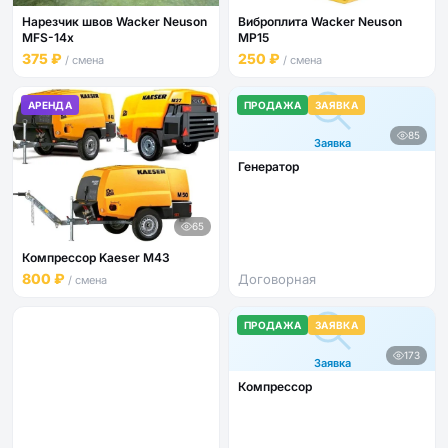
Нарезчик швов Wacker Neuson
Виброплита Wacker Neuson
MFS-14x
MP15
375 ₽
250 ₽
/ смена
/ смена
АРЕНДА
ПРОДАЖА
ЗАЯВКА
85
Заявка
Генератор
65
Компрессор Kaeser M43
800 ₽
Договорная
/ смена
ПРОДАЖА
ЗАЯВКА
173
Заявка
Компрессор