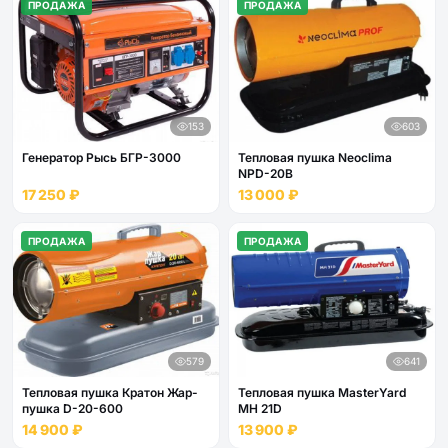
ПРОДАЖА
ПРОДАЖА
153
603
Генератор Рысь БГР-3000
Тепловая пушка Neoclima
NPD-20B
17 250 ₽
13 000 ₽
ПРОДАЖА
ПРОДАЖА
579
641
Тепловая пушка Кратон Жар-
Тепловая пушка MasterYard
пушка D-20-600
MH 21D
14 900 ₽
13 900 ₽