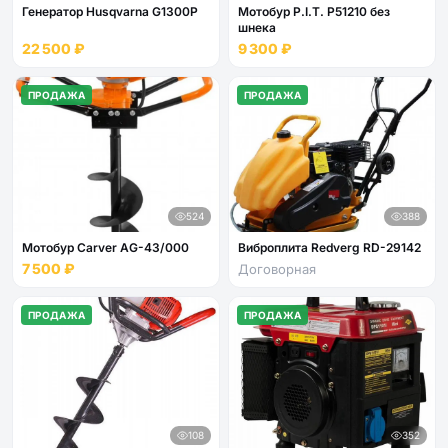
Генератор Husqvarna G1300P
Мотобур P.I.T. P51210 без
шнека
22 500 ₽
9 300 ₽
ПРОДАЖА
ПРОДАЖА
524
388
Мотобур Carver AG-43/000
Виброплита Redverg RD-29142
7 500 ₽
Договорная
ПРОДАЖА
ПРОДАЖА
108
352