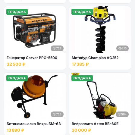
ПРОДАЖА
ПРОДАЖА
728
216
Генератор Carver PPG-5500
Мотобур Champion AG252
32 500 ₽
17 385 ₽
ПРОДАЖА
ПРОДАЖА
723
564
Бетономешалка Вихрь БМ-63
Виброплита Aztec ВБ-60E
13 890 ₽
30 000 ₽