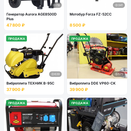
78
341
Генератор Aurora AGE8500D
Мотобур Forza FZ-52CC
Plus
47 800 ₽
8 500 ₽
ПРОДАЖА
ПРОДАЖА
639
571
Виброплита ТЕХНИК В-95С
Виброплита DDE VP60-CK
37 900 ₽
39 900 ₽
ПРОДАЖА
ПРОДАЖА