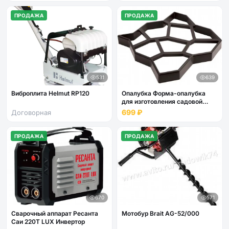
ПРОДАЖА
ПРОДАЖА
531
639
Виброплита Helmut RP120
Опалубка Форма-опалубка
для изготовления садовой
дорожки
699 ₽
Договорная
ПРОДАЖА
ПРОДАЖА
670
571
Сварочный аппарат Ресанта
Мотобур Brait AG-52/000
Саи 220Т LUX Инвертор