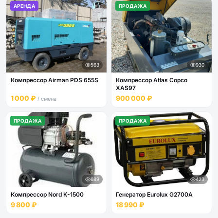
АРЕНДА
ПРОДАЖА
563
930
Компрессор Airman PDS 655S
Компрессор Atlas Copco
XAS97
1 000 ₽
900 000 ₽
/ смена
ПРОДАЖА
ПРОДАЖА
689
423
Компрессор Nord К-1500
Генератор Eurolux G2700A
9 800 ₽
18 990 ₽