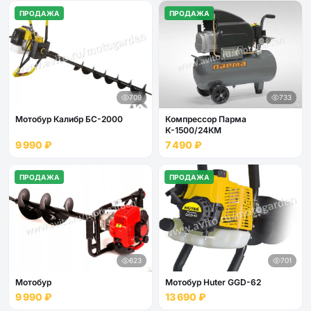
ПРОДАЖА
ПРОДАЖА
709
733
Мотобур Калибр БС-2000
Компрессор Парма
К-1500/24КМ
9 990 ₽
7 490 ₽
ПРОДАЖА
ПРОДАЖА
623
701
Мотобур
Мотобур Huter GGD-62
9 990 ₽
13 690 ₽