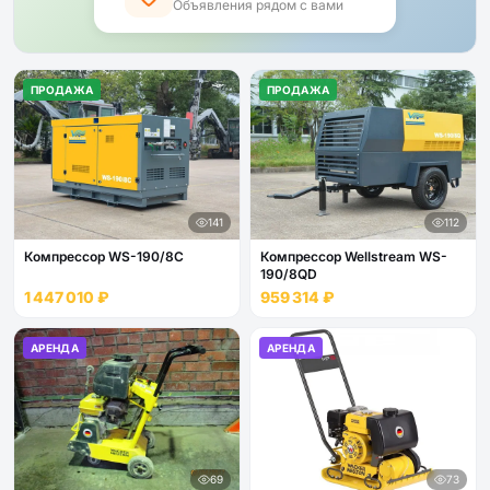
Объявления рядом с вами
ПРОДАЖА
ПРОДАЖА
141
112
Компрессор WS-190/8C
Компрессор Wellstream WS-
190/8QD
1 447 010 ₽
959 314 ₽
АРЕНДА
АРЕНДА
69
73