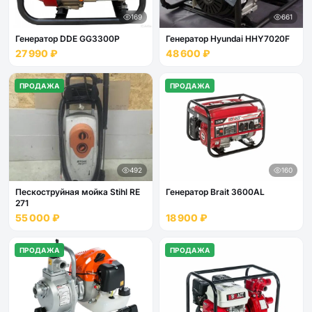
169
661
Генератор DDE GG3300P
Генератор Hyundai HHY7020F
27 990 ₽
48 600 ₽
ПРОДАЖА
ПРОДАЖА
492
160
Пескоструйная мойка Stihl RE
Генератор Brait 3600AL
271
55 000 ₽
18 900 ₽
ПРОДАЖА
ПРОДАЖА