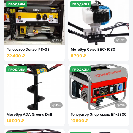
ПРОДАЖА
ПРОДАЖА
336
392
Генератор Denzel PS-33
Мотобур Союз ББС-1030
22 490 ₽
8 700 ₽
ПРОДАЖА
ПРОДАЖА
434
158
Мотобур ADA Ground Drill
Генератор Энергомаш БГ-2800
14 990 ₽
16 800 ₽