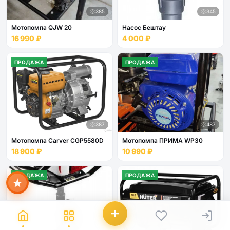
385
345
Мотопомпа QJW 20
Насос Бештау
16 990 ₽
4 000 ₽
ПРОДАЖА
ПРОДАЖА
Мира
ИИ-помощник · всегда онлайн
387
487
Мотопомпа Carver CGP5580D
Мотопомпа ПРИМА WP30
18 900 ₽
10 990 ₽
ПРОДАЖА
ПРОДАЖА