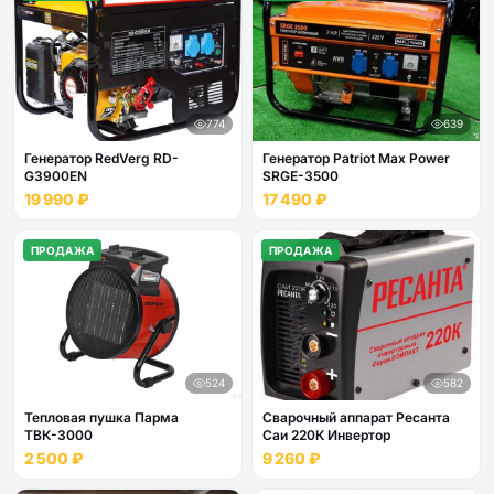
774
639
Генератор RedVerg RD-
Генератор Patriot Max Power
G3900EN
SRGE-3500
19 990 ₽
17 490 ₽
ПРОДАЖА
ПРОДАЖА
524
582
Тепловая пушка Парма
Сварочный аппарат Ресанта
ТВК-3000
Саи 220К Инвертор
2 500 ₽
9 260 ₽