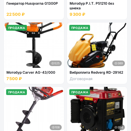
Генератор Husqvarna G1300P
Мотобур P.I.T. P51210 без
шнека
22 500 ₽
9 300 ₽
ПРОДАЖА
ПРОДАЖА
525
389
Мотобур Carver AG-43/000
Виброплита Redverg RD-29142
7 500 ₽
Договорная
ПРОДАЖА
ПРОДАЖА
108
354