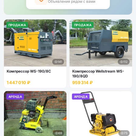
Объявления рядом с вами
ПРОДАЖА
ПРОДАЖА
141
112
Компрессор WS-190/8C
Компрессор Wellstream WS-
190/8QD
1 447 010 ₽
959 314 ₽
АРЕНДА
АРЕНДА
69
75