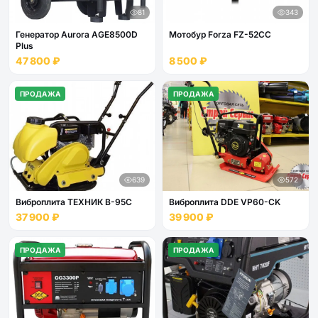
81
343
Генератор Aurora AGE8500D
Мотобур Forza FZ-52CC
Plus
47 800 ₽
8 500 ₽
ПРОДАЖА
ПРОДАЖА
639
572
Виброплита ТЕХНИК В-95С
Виброплита DDE VP60-CK
37 900 ₽
39 900 ₽
ПРОДАЖА
ПРОДАЖА