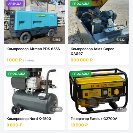
АРЕНДА
ПРОДАЖА
566
932
Компрессор Airman PDS 655S
Компрессор Atlas Copco
XAS97
1 000 ₽
900 000 ₽
/ смена
ПРОДАЖА
ПРОДАЖА
690
424
Компрессор Nord К-1500
Генератор Eurolux G2700A
9 800 ₽
18 990 ₽