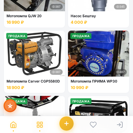
387
345
Мотопомпа QJW 20
Насос Бештау
16 990 ₽
4 000 ₽
ПРОДАЖА
ПРОДАЖА
Мира
ИИ-помощник · всегда онлайн
387
487
Мотопомпа Carver CGP5580D
Мотопомпа ПРИМА WP30
18 900 ₽
10 990 ₽
ПРОДАЖА
ПРОДАЖА