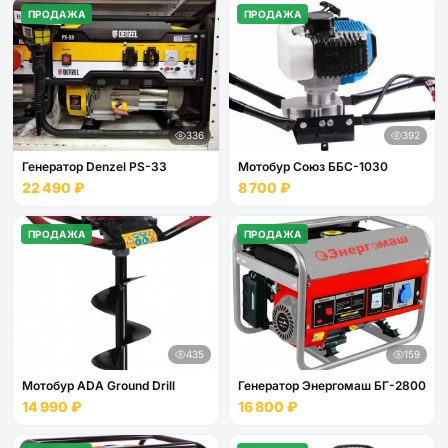
ПРОДАЖА
ПРОДАЖА
336
392
Генератор Denzel PS-33
Мотобур Союз ББС-1030
22 490 ₽
8 700 ₽
ПРОДАЖА
ПРОДАЖА
435
159
Мотобур ADA Ground Drill
Генератор Энергомаш БГ-2800
14 990 ₽
16 800 ₽