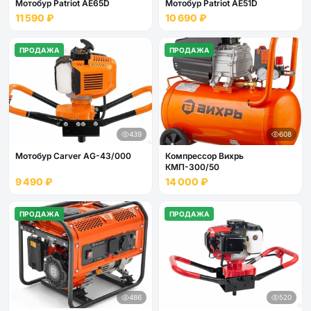
Мотобур Patriot AE65D
Мотобур Patriot AE51D
11 590 ₽
10 690 ₽
ПРОДАЖА
ПРОДАЖА
439
608
Мотобур Carver AG-43/000
Компрессор Вихрь
КМП-300/50
9 490 ₽
14 000 ₽
ПРОДАЖА
ПРОДАЖА
486
520