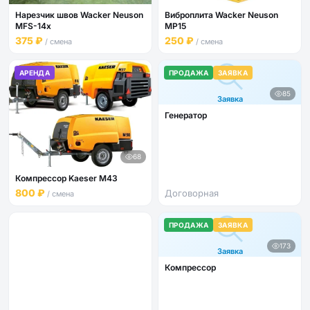
Нарезчик швов Wacker Neuson
Виброплита Wacker Neuson
MFS-14x
MP15
375 ₽
250 ₽
/ смена
/ смена
АРЕНДА
ПРОДАЖА
ЗАЯВКА
85
Заявка
Генератор
68
Компрессор Kaeser M43
800 ₽
Договорная
/ смена
ПРОДАЖА
ЗАЯВКА
173
Заявка
Компрессор