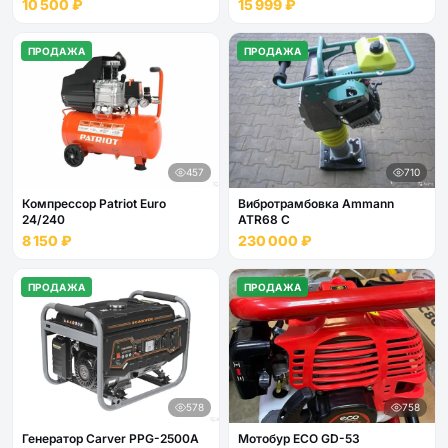
10 500 ₽
15 999 ₽
ПРОДАЖА
ПРОДАЖА
457
710
Компрессор Patriot Euro
Вибротрамбовка Ammann
24/240
ATR68 C
8 150 ₽
230 000 ₽
ПРОДАЖА
ПРОДАЖА
578
758
Генератор Carver PPG-2500А
Мотобур ECO GD-53