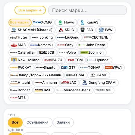
Все марки →
Все марки
XCMG
Howo
КамАЗ
SHACMAN (Shaanxi)
SDLG
ГАЗ
FAW
Huter
Lonking
LiuGong
СЕСПЕЛЬ
МАЗ
Komatsu
Sany
John Deere
Caterpillar
JCB
Volvo
Zoomlion
New Holland
ISUZU
TCM
Hyundai
РАСКАТ
Shantui
GT7
ТОНАР
УРАЛ
Завод Дорожных машин
XGMA
CAMC
Hitachi
Ammann
JAC
Dongfeng DFAM
Bobcat
CASE
Mercedes-Benz
UMG
МТЗ
ТИП
Все
Объявления
Заявки
СДЕЛКА