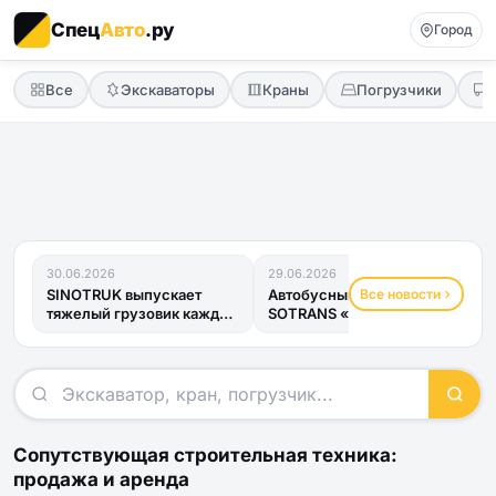
Спец
Авто
.ру
Город
Все
Экскаваторы
Краны
Погрузчики
30.06.2026
29.06.2026
Все новости
SINOTRUK выпускает
Автобусный прицеп
тяжелый грузовик каждые
SOTRANS «Хвост
четыре минуты
Дракона» получил ОТТС
и готов к...
Сопутствующая строительная техника:
продажа и аренда