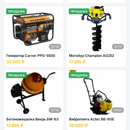
ПРОДАЖА
ПРОДАЖА
728
216
Генератор Carver PPG-5500
Мотобур Champion AG252
32 500 ₽
17 385 ₽
ПРОДАЖА
ПРОДАЖА
725
565
Бетономешалка Вихрь БМ-63
Виброплита Aztec ВБ-60E
13 890 ₽
30 000 ₽