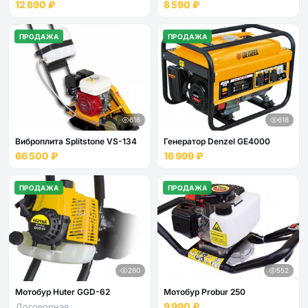
12 690 ₽
8 590 ₽
ПРОДАЖА
ПРОДАЖА
616
618
Виброплита Splitstone VS-134
Генератор Denzel GE4000
66 500 ₽
16 999 ₽
ПРОДАЖА
ПРОДАЖА
280
552
Мотобур Huter GGD-62
Мотобур Probur 250
9 990 ₽
Договорная