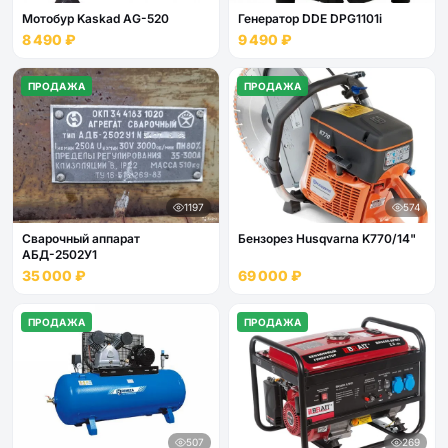
Мотобур Kaskad AG-520
Генератор DDE DPG1101i
8 490 ₽
9 490 ₽
ПРОДАЖА
ПРОДАЖА
1197
574
Сварочный аппарат
Бензорез Husqvarna K770/14"
АБД-2502У1
35 000 ₽
69 000 ₽
ПРОДАЖА
ПРОДАЖА
507
269