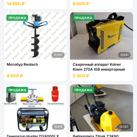
14 950 ₽
8 500 ₽
ПРОДАЖА
ПРОДАЖА
337
641
Мотобур Reotech
Сварочный аппарат Kolner
Kiwm 270А IGB инверторный
8 500 ₽
5 300 ₽
ПРОДАЖА
ПРОДАЖА
416
587
Генератор Hunter DY4000LX
Виброплита Zitrek Z3K90