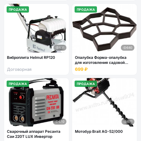
ПРОДАЖА
ПРОДАЖА
531
640
Виброплита Helmut RP120
Опалубка Форма-опалубка
для изготовления садовой
дорожки
699 ₽
Договорная
ПРОДАЖА
ПРОДАЖА
670
571
Сварочный аппарат Ресанта
Мотобур Brait AG-52/000
Саи 220Т LUX Инвертор