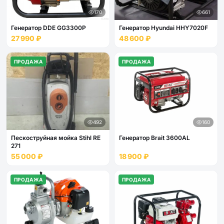
170
661
Генератор DDE GG3300P
Генератор Hyundai HHY7020F
27 990 ₽
48 600 ₽
ПРОДАЖА
ПРОДАЖА
492
160
Пескоструйная мойка Stihl RE
Генератор Brait 3600AL
271
55 000 ₽
18 900 ₽
ПРОДАЖА
ПРОДАЖА