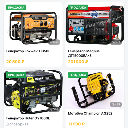
ПРОДАЖА
ПРОДАЖА
609
693
Генератор Foxweld G3500
Генератор Magnus
ДГ15000EA-3
20 500 ₽
201 000 ₽
ПРОДАЖА
ПРОДАЖА
495
597
Мотобур Champion AG252
Генератор Huter DY1000L
13 990 ₽
Договорная