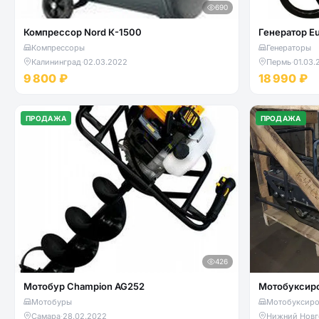
690
Компрессор Nord К-1500
Генератор E
Компрессоры
Генераторы
Калининград
·
02.03.2022
Пермь
·
01.03.
9 800 ₽
18 990 ₽
ПРОДАЖА
ПРОДАЖА
426
Мотобур Champion AG252
Мотобуксиро
Мотобуры
Мотобуксир
Самара
·
28.02.2022
Нижний Новг