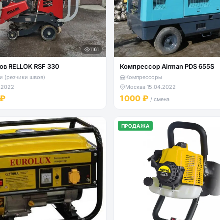
1161
ов RELLOK RSF 330
Компрессор Airman PDS 655S
 (резчики швов)
Компрессоры
.2022
Москва
·
15.04.2022
 ₽
1 000 ₽
/ смена
ПРОДАЖА