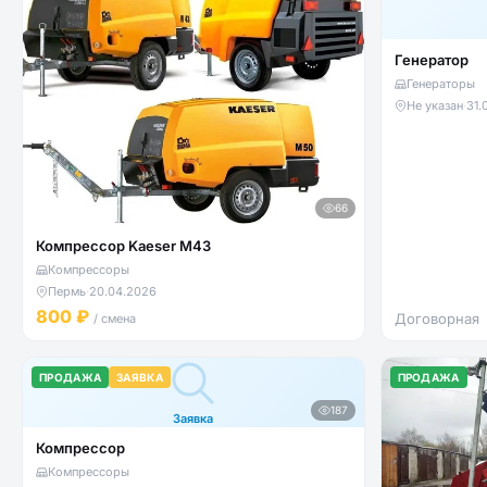
Генератор
Генераторы
Не указан
·
31.
66
Компрессор Kaeser M43
Компрессоры
Пермь
·
20.04.2026
800 ₽
Договорная
/ смена
ПРОДАЖА
ЗАЯВКА
ПРОДАЖА
187
Заявка
Компрессор
Компрессоры