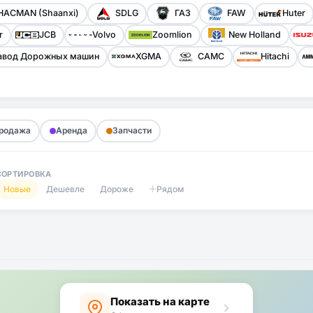
HACMAN (Shaanxi)
SDLG
ГАЗ
FAW
Huter
r
JCB
Volvo
Zoomlion
New Holland
авод Дорожных машин
XGMA
CAMC
Hitachi
родажа
Аренда
Запчасти
СОРТИРОВКА
Новые
Дешевле
Дороже
Рядом
Показать на карте