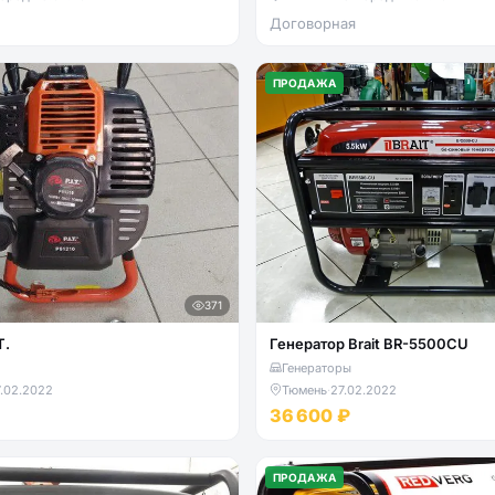
Договорная
ПРОДАЖА
371
T.
Генератор Brait BR-5500CU
Генераторы
.02.2022
Тюмень
·
27.02.2022
36 600 ₽
ПРОДАЖА