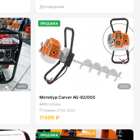
Договорная
ПРОДАЖА
612
522
Мотобур Carver AG-62/000
Мотобуры
Тюмень
·
27.02.2022
11 500 ₽
ПРОДАЖА