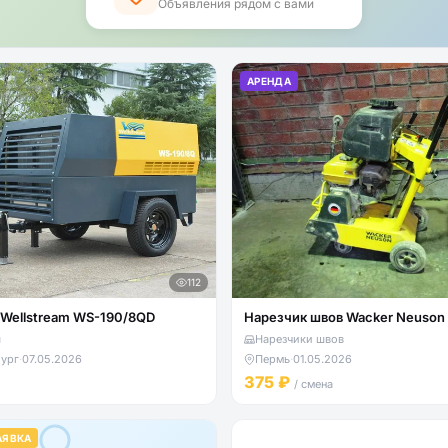
Объявления рядом с вами
АРЕНДА
112
Wellstream WS-190/8QD
Нарезчик швов Wacker Neuson
ы
Нарезчики швов
ург
·
07.05.2026
Пермь
·
01.05.2026
375 ₽
/ смена
АЯВКА