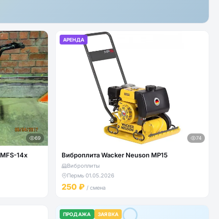
АРЕНДА
69
74
 MFS-14x
Виброплита Wacker Neuson MP15
Виброплиты
Пермь
·
01.05.2026
250 ₽
/ смена
ПРОДАЖА
ЗАЯВКА