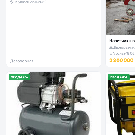
Не указан
·
22.11.2022
Нарезчик шв
Швонарезчики
Москва
·
18.06
2 300 000
Договорная
ПРОДАЖА
ПРОДАЖА