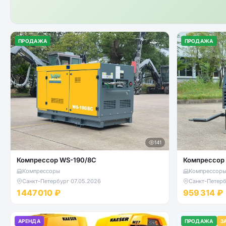
ПРОДАЖА
ПРОДАЖА
141
Компрессор WS-190/8C
Компрессор 
Компрессоры
Компрессор
Санкт-Петербург
·
07.05.2026
Санкт-Петерб
1 447 010 ₽
959 314 ₽
АРЕНДА
ПРОДАЖА
З