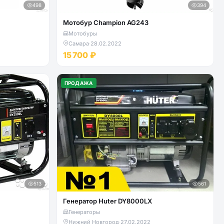
498
394
Мотобур Champion AG243
Мотобуры
Самара
·
28.02.2022
15 700 ₽
ПРОДАЖА
513
561
Генератор Huter DY8000LX
Генераторы
Нижний Новгород
·
27.02.2022