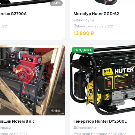
424
urolux G2700A
Мотобур Huter GGD-62
Мотобуры
2022
Волжский
·
28.02.2022
13 890 ₽
ПРОДАЖА
1148
вщик Истем 8 л.с
Генератор Hunter DY2500L
овщики
Генераторы
ород
·
28.02.2022
Нижний Новгород
·
27.02.2022