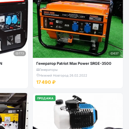
773
637
EN
Генератор Patriot Max Power SRGE-3500
Генераторы
Нижний Новгород
·
26.02.2022
17 490 ₽
ПРОДАЖА