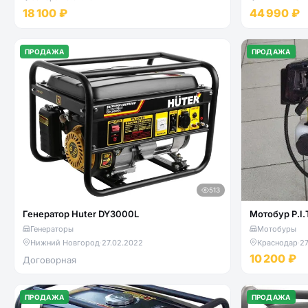
18 100 ₽
44 990 ₽
ПРОДАЖА
ПРОДАЖА
513
Генератор Huter DY3000L
Мотобур P.I.
Генераторы
Мотобуры
Нижний Новгород
·
27.02.2022
Краснодар
·
27
10 200 ₽
Договорная
ПРОДАЖА
ПРОДАЖА