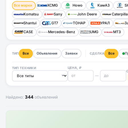
Все марки
XCMG
Howo
КамАЗ
S
Komatsu
Sany
John Deere
Caterpilla
Shantui
GT7
ТОНАР
УРАЛ
З
CASE
Mercedes-Benz
UMG
МТЗ
Все
Объявления
Заявки
Все
П
ТИП
СДЕЛКА
ЦЕНА, ₽
ТИП ТЕХНИКИ
—
344
Найдено:
объявлений