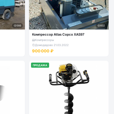
566
932
Компрессор Atlas Copco XAS97
Компрессоры
Домодедово
·
21.03.2022
900 000 ₽
ПРОДАЖА