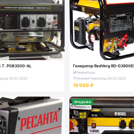
630
I.T. PGB3500-AL
Генератор RedVerg RD-G3900
Генераторы
ород
·
26.02.2022
Нижний Новгород
·
26.02.2022
19 990 ₽
ПРОДАЖА