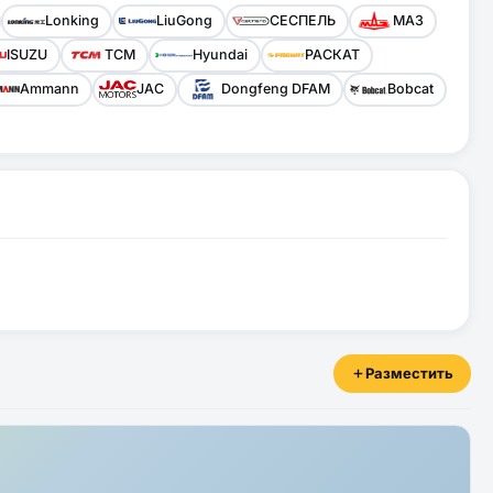
Lonking
LiuGong
СЕСПЕЛЬ
МАЗ
ISUZU
TCM
Hyundai
РАСКАТ
Ammann
JAC
Dongfeng DFAM
Bobcat
Разместить