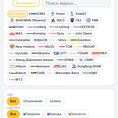
Все марки →
Все марки
XCMG
Howo
КамАЗ
SHACMAN (Shaanxi)
SDLG
ГАЗ
FAW
Huter
Lonking
LiuGong
СЕСПЕЛЬ
МАЗ
Komatsu
Sany
John Deere
Caterpillar
JCB
Volvo
Zoomlion
New Holland
ISUZU
TCM
РАСКАТ
Hyundai
Shantui
GT7
ТОНАР
УРАЛ
Завод Дорожных машин
XGMA
CAMC
Hitachi
Ammann
JAC
Dongfeng DFAM
Bobcat
CASE
Mercedes-Benz
UMG
МТЗ
ТИП
Все
Объявления
Заявки
СДЕЛКА
Все
Продажа
Аренда
Запчасти