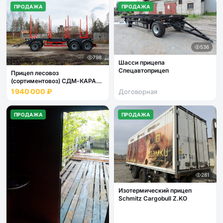
ПРОДАЖА
ПРОДАЖА
536
798
Шасси прицепа
Спецавтоприцеп
Прицеп лесовоз
(сортиментовоз) СДМ-КАРАТ
7078F6
1 940 000 ₽
Договорная
ПРОДАЖА
ПРОДАЖА
281
Изотермический прицеп
Schmitz Cargobull Z.KO