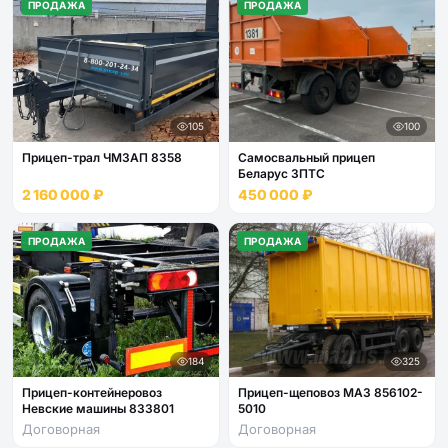
ПРОДАЖА
ПРОДАЖА
105
100
Прицеп-трал ЧМЗАП 8358
Самосвальный прицеп
Беларус ЗПТС
2 160 000 ₽
450 000 ₽
ПРОДАЖА
ПРОДАЖА
184
325
Прицеп-контейнеровоз
Прицеп-щеповоз МАЗ 856102-
Невские машины 833801
5010
Договорная
Договорная