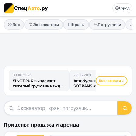
Спец
Авто
.ру
Город
Все
Экскаваторы
Краны
Погрузчики
30.06.2026
29.06.2026
Все новости
SINOTRUK выпускает
Автобусный прицеп
тяжелый грузовик каждые
SOTRANS «Хвост
четыре минуты
Дракона» получил ОТТС
и готов к...
Прицепы: продажа и аренда