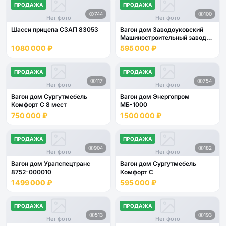
ПРОДАЖА
ПРОДАЖА
744
100
Нет фото
Нет фото
Шасси прицепа СЗАП 83053
Вагон дом Заводоуковский
Машиностроительный завод
Кедр 4 места
1 080 000 ₽
595 000 ₽
ПРОДАЖА
ПРОДАЖА
117
754
Нет фото
Нет фото
Вагон дом Сургутмебель
Вагон дом Энергопром
Комфорт С 8 мест
МБ-1000
750 000 ₽
1 500 000 ₽
ПРОДАЖА
ПРОДАЖА
904
182
Нет фото
Нет фото
Вагон дом Уралспецтранс
Вагон дом Сургутмебель
8752-000010
Комфорт С
1 499 000 ₽
595 000 ₽
ПРОДАЖА
ПРОДАЖА
513
193
Нет фото
Нет фото