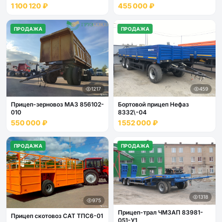
1 100 120 ₽
455 000 ₽
ПРОДАЖА
ПРОДАЖА
1217
459
Прицеп-зерновоз МАЗ 856102-
Бортовой прицеп Нефаз
010
8332\-04
550 000 ₽
1 552 000 ₽
ПРОДАЖА
ПРОДАЖА
1318
975
Прицеп-трал ЧМЗАП 83981-
Прицеп скотовоз САТ ТПС6-01
051-У1