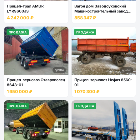
Прицеп-трал AMUR
Вагон дом Заводоуковский
LYR9600JS
Машиностроительный завод
Кедр 4 места
4 242 000 ₽
858 347 ₽
ПРОДАЖА
ПРОДАЖА
984
998
Прицеп-зерновоз Ставрополец
Прицеп-зерновоз Нефаз 8560-
8648-01
01
1 950 000 ₽
1 070 300 ₽
ПРОДАЖА
ПРОДАЖА