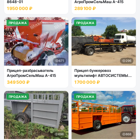
8648-01
АгроПромСельМаш А-415
1 950 000 ₽
289 100 ₽
ПРОДАЖА
ПРОДАЖА
671
296
Прицеп-разбрасыватель
Прицеп бункеровоз
АгроПромСельМаш А-415
мультилифт АВТОСИСТЕМЫ
8464-11
349 500 ₽
1 700 000 ₽
ПРОДАЖА
ПРОДАЖА
696
868