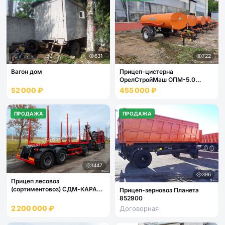
631
722
Вагон дом
Прицеп-цистерна
ОрелСтройМаш ОПМ-5.0
(тракторный поливомоечный)
52 000 ₽
455 000 ₽
ПРОДАЖА
ПРОДАЖА
1447
396
Прицеп лесовоз
(сортиментовоз) СДМ-КАРАТ
Прицеп-зерновоз Планета
7078F6
852900
2 200 000 ₽
Договорная