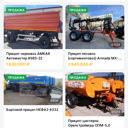
ПРОДАЖА
ПРОДАЖА
981
1204
Прицеп-зерновоз AMKAR
Прицеп лесовоз
Автомастер 8595-22
(сортиментовоз) Armada MX-
12
1 630 000 ₽
2 940 000 ₽
ПРОДАЖА
ПРОДАЖА
636
Бортовой прицеп НЕФАЗ 8332
1214
Прицеп-цистерна
Орелстроймаш ОПМ-5,0