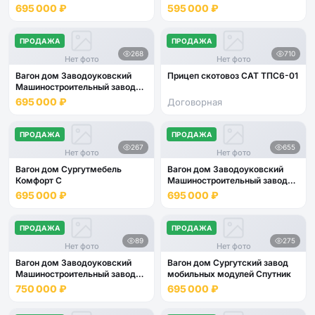
мест
695 000 ₽
595 000 ₽
ПРОДАЖА
ПРОДАЖА
268
710
Нет фото
Нет фото
Вагон дом Заводоуковский
Прицеп скотовоз САТ ТПС6-01
Машиностроительный завод
Кедр 4 места
695 000 ₽
Договорная
ПРОДАЖА
ПРОДАЖА
267
655
Нет фото
Нет фото
Вагон дом Сургутмебель
Вагон дом Заводоуковский
Комфорт С
Машиностроительный завод
Кедр 4 места
695 000 ₽
695 000 ₽
ПРОДАЖА
ПРОДАЖА
89
275
Нет фото
Нет фото
Вагон дом Заводоуковский
Вагон дом Сургутский завод
Машиностроительный завод
мобильных модулей Спутник
Кедр 4 места
750 000 ₽
695 000 ₽