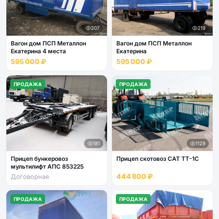
207
219
Вагон дом ПСП Металлон
Вагон дом ПСП Металлон
Екатерина 4 места
Екатерина
595 000 ₽
595 000 ₽
ПРОДАЖА
ПРОДАЖА
181
1129
Прицеп бункеровоз
Прицеп скотовоз САТ ТТ-1С
мультилифт АПС 853225
444 800 ₽
Договорная
ПРОДАЖА
ПРОДАЖА