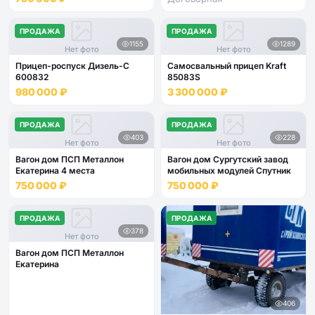
ПРОДАЖА
ПРОДАЖА
1155
1289
Нет фото
Нет фото
Прицеп-роспуск Дизель-С
Самосвальный прицеп Kraft
600832
85083S
980 000 ₽
3 300 000 ₽
ПРОДАЖА
ПРОДАЖА
403
228
Нет фото
Нет фото
Вагон дом ПСП Металлон
Вагон дом Сургутский завод
Екатерина 4 места
мобильных модулей Спутник
750 000 ₽
750 000 ₽
ПРОДАЖА
ПРОДАЖА
378
Нет фото
Вагон дом ПСП Металлон
Екатерина
406