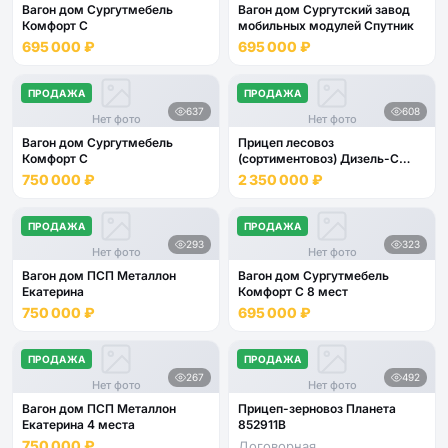
Вагон дом Сургутмебель
Вагон дом Сургутский завод
Комфорт С
мобильных модулей Спутник
695 000 ₽
695 000 ₽
ПРОДАЖА
ПРОДАЖА
637
608
Нет фото
Нет фото
Вагон дом Сургутмебель
Прицеп лесовоз
Комфорт С
(сортиментовоз) Дизель-С
600321
750 000 ₽
2 350 000 ₽
ПРОДАЖА
ПРОДАЖА
293
323
Нет фото
Нет фото
Вагон дом ПСП Металлон
Вагон дом Сургутмебель
Екатерина
Комфорт С 8 мест
750 000 ₽
695 000 ₽
ПРОДАЖА
ПРОДАЖА
267
492
Нет фото
Нет фото
Вагон дом ПСП Металлон
Прицеп-зерновоз Планета
Екатерина 4 места
852911В
750 000 ₽
Договорная