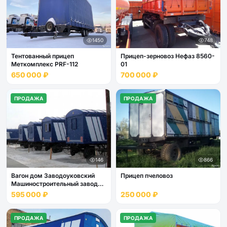
1450
748
Тентованный прицеп
Прицеп-зерновоз Нефаз 8560-
Меткомплекс PRF-112
01
650 000 ₽
700 000 ₽
ПРОДАЖА
ПРОДАЖА
146
866
Вагон дом Заводоуковский
Прицеп пчеловоз
Машиностроительный завод
Кедр 4 места
595 000 ₽
250 000 ₽
ПРОДАЖА
ПРОДАЖА