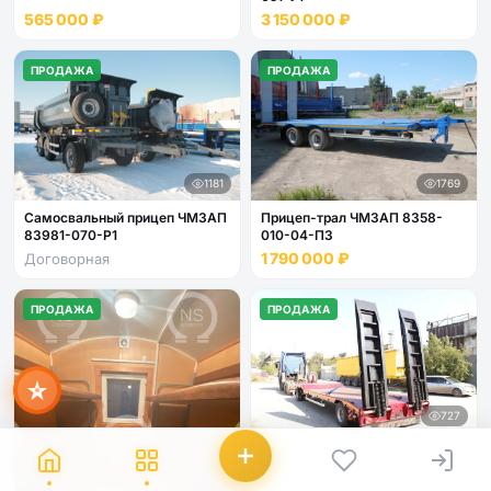
565 000 ₽
3 150 000 ₽
ПРОДАЖА
ПРОДАЖА
1181
1769
Мира
Самосвальный прицеп ЧМЗАП
Прицеп-трал ЧМЗАП 8358-
ИИ-помощник · всегда онлайн
83981-070-Р1
010-04-П3
1 790 000 ₽
Договорная
ПРОДАЖА
ПРОДАЖА
727
Прицеп-трал Saab 20 тонн