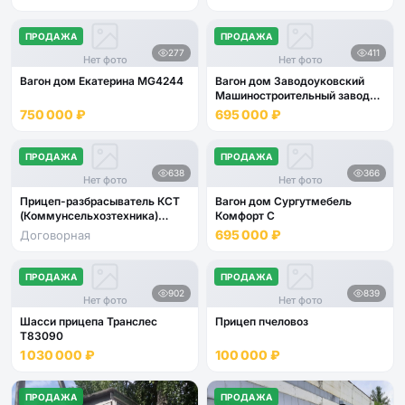
ПРОДАЖА
ПРОДАЖА
277
411
Нет фото
Нет фото
Вагон дом Екатерина МG4244
Вагон дом Заводоуковский
Машиностроительный завод
Кедр 4 места
750 000 ₽
695 000 ₽
ПРОДАЖА
ПРОДАЖА
638
366
Нет фото
Нет фото
Прицеп-разбрасыватель КСТ
Вагон дом Сургутмебель
(Коммунсельхозтехника)
Комфорт С
РСР-03
695 000 ₽
Договорная
ПРОДАЖА
ПРОДАЖА
902
839
Нет фото
Нет фото
Шасси прицепа Транслес
Прицеп пчеловоз
T83090
1 030 000 ₽
100 000 ₽
ПРОДАЖА
ПРОДАЖА