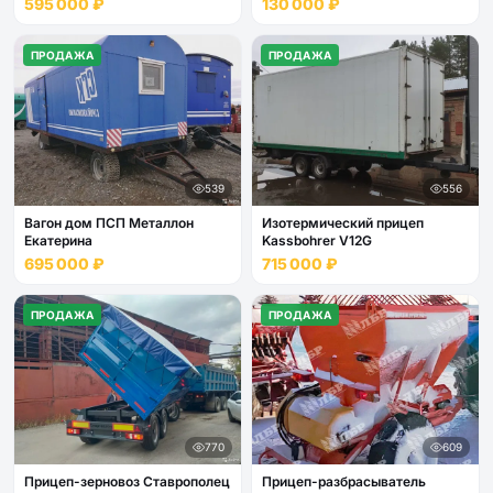
595 000 ₽
130 000 ₽
ПРОДАЖА
ПРОДАЖА
539
556
Вагон дом ПСП Металлон
Изотермический прицеп
Екатерина
Kassbohrer V12G
695 000 ₽
715 000 ₽
ПРОДАЖА
ПРОДАЖА
770
609
Прицеп-зерновоз Ставрополец
Прицеп-разбрасыватель