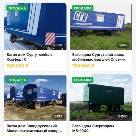
ПРОДАЖА
ПРОДАЖА
980
647
Вагон дом Сургутмебель
Вагон дом Сургутский завод
Комфорт С
мобильных модулей Спутник
695 000 ₽
750 000 ₽
ПРОДАЖА
ПРОДАЖА
613
1596
Вагон дом Заводоуковский
Вагон дом Энергопром
Машиностроительный завод
МБ-1000
Кедр 4 места