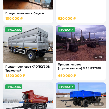
765
Прицеп пчеловоз с будкой
100 000 ₽
620 000 ₽
ПРОДАЖА
ПРОДАЖА
1105
857
Прицеп лесовоз
Прицеп-зерновоз КРОПКУЗОВ
(сортиментовоз) МАЗ 837810-
Трехосный
020
1 890 000 ₽
450 000 ₽
ПРОДАЖА
ПРОДАЖА
532