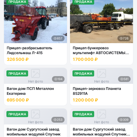
ПРОДАЖА
ПРОДАЖА
857
726
Прицеп-разбрасыватель
Прицеп бункеровоз
Лидсельмаш Л-415
мультилифт АВТОСИСТЕМЫ
8464-11
326 500 ₽
1 700 000 ₽
ПРОДАЖА
ПРОДАЖА
194
581
Нет фото
Нет фото
Вагон дом ПСП Металлон
Прицеп-зерновоз Планета
Екатерина
852911А
695 000 ₽
1 200 000 ₽
ПРОДАЖА
ПРОДАЖА
253
309
Нет фото
Нет фото
Вагон дом Сургутский завод
Вагон дом Сургутский завод
мобильных модулей Спутник
мобильных модулей Спутник 8