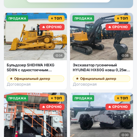
⭐ ТОП
⭐ ТОП
ПРОДАЖА
ПРОДАЖА
🔥 СРОЧНО
🔥 СРОЧНО
34
38
Бульдозер SHEHWA HBXG
Экскаватор гусеничный
SD8N с одностоечным
HYUNDAI HX60G ковш 0,25м3,
рыхлителем, кондиционер
общая масса 5,8т, дв Yanmar
★ Официальный дилер
★ Официальный дилер
Договорная
Договорная
⭐ ТОП
⭐ ТОП
ПРОДАЖА
ПРОДАЖА
🔥 СРОЧНО
🔥 СРОЧНО
28
30