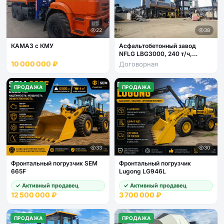
22
38
КАМАЗ с КМУ
Асфальтобетонный завод
NFLG LBG3000, 240 т/ч,
смеситель 3000кг, 6 фракций
10 000 000 ₽
Договорная
(новый)
ПРОДАЖА
ПРОДАЖА
33
30
Фронтальный погрузчик SEM
Фронтальный погрузчик
665F
Lugong LG946L
✓ Активный продавец
✓ Активный продавец
12 500 000 ₽
3 700 000 ₽
ПРОДАЖА
ПРОДАЖА