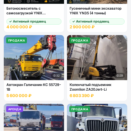
Бетоносмеситель с
Гусеничный мини экскаватор
самозагрузкой YNIX
YNIX YN35 (4 тонны)
QGMC7000
✓ Активный продавец
✓ Активный продавец
4 000 000 ₽
2 900 000 ₽
ПРОДАЖА
ПРОДАЖА
32
29
Автокран Галичанин КС 55729-
Коленчатый подъемник
1В
Zoomlion ZA20Jert-Li
5 600 000 ₽
6 803 390 ₽
АРЕНДА
ПРОДАЖА