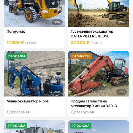
57
54
Погрузчик
Гусеничный экскаватор
CATERPILLER 318 D2L
17 600 ₽
22 000 ₽
/ смена
/ смена
ПРОДАЖА
ЗАПЧАСТИ
36
51
Мини-экскаватор Rippa
Продам запчасти на
экскаватор Хитачи 330-3
Договорная
Договорная
ПРОДАЖА
ПРОДАЖА