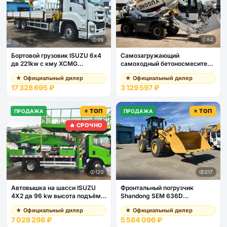
99
84
Бортовой грузовик ISUZU 6х4
Самозагружающий
дв 221kw c кму XCMG
самоходный бетоносмеситель
GSQS350-5 гп 14т., стрела
YUGONG SDM3000
★ Официальный дилер
★ Официальный дилер
19,6м, кузов 8500х2400х550
17 328 695 ₽
3 129 597 ₽
⭐ ТОП
⭐ ТОП
ПРОДАЖА
ПРОДАЖА
🔥 СРОЧНО
120
217
Автовышка на шасси ISUZU
Фронтальный погрузчик
4Х2 дв 96 kw высота подъёма
Shandong SEM 636D
21м люлька 2х4м гп 1 тонна
джойстик, кондиционер
★ Официальный дилер
★ Официальный дилер
7 028 298 ₽
5 584 096 ₽