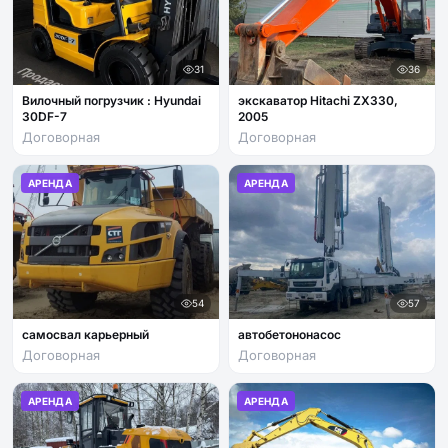
31
36
Вилочный погрузчик : Hyundai
экскаватор Hitachi ZX330,
30DF-7
2005
Договорная
Договорная
АРЕНДА
АРЕНДА
54
57
самосвал карьерный
автобетононасос
Договорная
Договорная
АРЕНДА
АРЕНДА