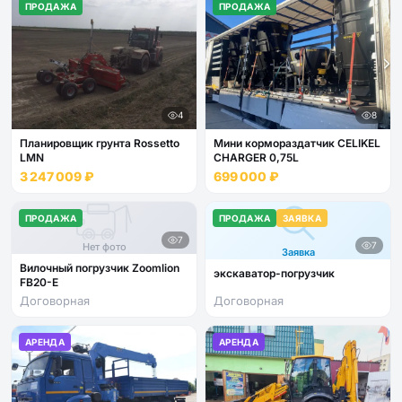
ПРОДАЖА
ПРОДАЖА
4
8
Планировщик грунта Rossetto
Мини кормораздатчик CELIKEL
LMN
CHARGER 0,75L
3 247 009 ₽
699 000 ₽
ПРОДАЖА
ПРОДАЖА
ЗАЯВКА
7
7
Нет фото
Заявка
Вилочный погрузчик Zoomlion
экскаватор-погрузчик
FB20-E
Договорная
Договорная
АРЕНДА
АРЕНДА