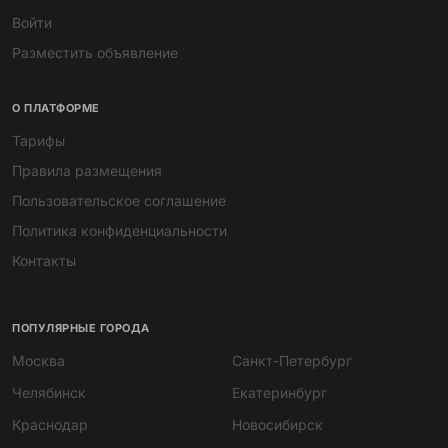
101
124
Японский мини-погрузчик
Японский мини-экскаватор
TOYOTA JOBSUN 2SDK7
IHI-30VX c гидромолотом
700 000 ₽
790 000 ₽
АРЕНДА
ПРОДАЖА
65
39
Ассенизатор Газон Next
Бульдозер Komatsu D85ESS-
2A
1 500 ₽
Договорная
/ смена
ПРОДАЖА
ЗАПЧАСТИ