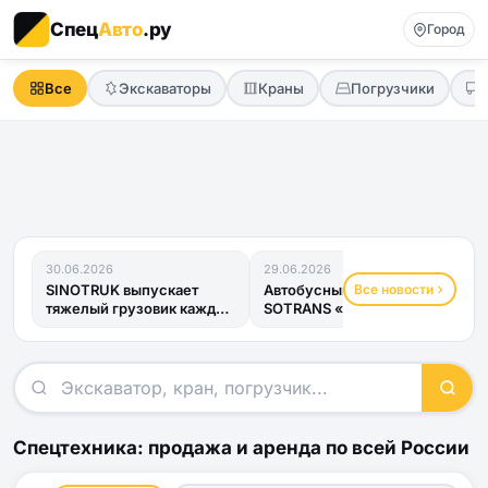
Спец
Авто
.ру
Город
Все
Экскаваторы
Краны
Погрузчики
30.06.2026
29.06.2026
Все новости
SINOTRUK выпускает
Автобусный прицеп
тяжелый грузовик каждые
SOTRANS «Хвост
четыре минуты
Дракона» получил ОТТС
и готов к...
Спецтехника: продажа и аренда по всей России