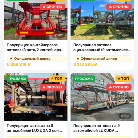
🔥 СРОЧНО
🔥 СРОЧНО
362
95
Полуприцеп контейнеровоз
Полуприцеп автовоз
автовоз (8 авто/2 контейнера
оцинкованный (9 автомобилей)
20ф) LUXUDA 3 оси BPW,
LUXUDA 2 оси SAF,
★ Официальный дилер
★ Официальный дилер
пневмоподвеска, передняя
пневмоподвеска
6 388 218 ₽
6 212 395 ₽
ось ленивая
⭐ ТОП
⭐ ТОП
ПРОДАЖА
ПРОДАЖА
🔥 СРОЧНО
🔥 СРОЧНО
96
135
Полуприцеп автовоз на 8
Полуприцеп автовоз на 9
автомобилей LUXUDA 2 оси
автомобилей LUXUDA
FUWA (пневмоподвеска)
LZC9407BG 3 оси SAF