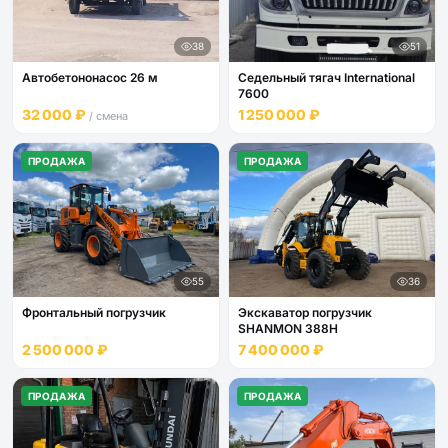
38
51
Автобетононасос 26 м
Седельный тягач International
7600
32 000 ₽
1 250 000 ₽
/ смена
ПРОДАЖА
ПРОДАЖА
55
36
Фронтальный погрузчик
Экскаватор погрузчик
SHANMON 388H
2 500 000 ₽
7 400 000 ₽
ПРОДАЖА
ПРОДАЖА