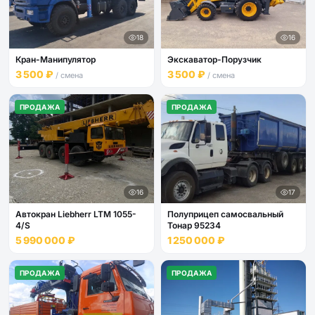
18
16
Кран-Манипулятор
Экскаватор-Порузчик
3 500 ₽
3 500 ₽
/ смена
/ смена
ПРОДАЖА
ПРОДАЖА
16
17
Автокран Liebherr LTM 1055-
Полуприцеп самосвальный
4/S
Тонар 95234
5 990 000 ₽
1 250 000 ₽
ПРОДАЖА
ПРОДАЖА