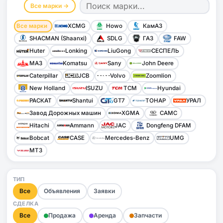
Все марки →
Все марки
XCMG
Howo
КамАЗ
SHACMAN (Shaanxi)
SDLG
ГАЗ
FAW
Huter
Lonking
LiuGong
СЕСПЕЛЬ
МАЗ
Komatsu
Sany
John Deere
Caterpillar
JCB
Volvo
Zoomlion
New Holland
ISUZU
TCM
Hyundai
РАСКАТ
Shantui
GT7
ТОНАР
УРАЛ
Завод Дорожных машин
XGMA
CAMC
Hitachi
Ammann
JAC
Dongfeng DFAM
Bobcat
CASE
Mercedes-Benz
UMG
МТЗ
ТИП
Все
Объявления
Заявки
СДЕЛКА
Все
Продажа
Аренда
Запчасти