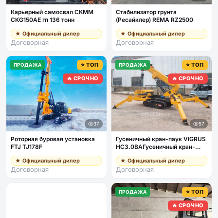
Карьерный самосвал CKMM
Стабилизатор грунта
CKG150AE гп 136 тонн
(Ресайклер) REMA RZ2500
★ Официальный дилер
★ Официальный дилер
Договорная
Договорная
⭐ ТОП
⭐ ТОП
ПРОДАЖА
ПРОДАЖА
🔥 СРОЧНО
🔥 СРОЧНО
37
57
Роторная буровая установка
Гусеничный кран-паук VIGRUS
FTJ TJ178F
HC3.0BAГусеничный кран-
паук VIGRUS HC3.0BA гп 3т с
★ Официальный дилер
★ Официальный дилер
пультом, дизель + питание от
Договорная
Договорная
380В
⭐ ТОП
ПРОДАЖА
🔥 СРОЧНО