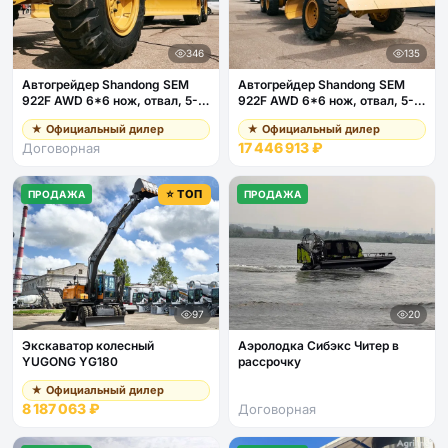
346
135
Автогрейдер Shandong SEM
Автогрейдер Shandong SEM
922F AWD 6*6 нож, отвал, 5-
922F AWD 6*6 нож, отвал, 5-
ти стоечный рыхлитель
ти стоечный рыхлитель
★ Официальный дилер
★ Официальный дилер
17 446 913 ₽
Договорная
⭐ ТОП
ПРОДАЖА
ПРОДАЖА
97
20
Экскаватор колесный
Аэролодка Сибэкс Читер в
YUGONG YG180
рассрочку
★ Официальный дилер
8 187 063 ₽
Договорная