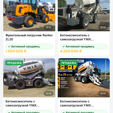
32
30
Фронтальный погрузчик Rantex
Бетоносмеситель с
ZL20
самозагрузкой YNIX
QGMC6000 (24 м3/час)
✓ Активный продавец
✓ Активный продавец
1 400 000 ₽
4 200 000 ₽
ПРОДАЖА
ПРОДАЖА
28
30
Бетоносмеситель с
Бетоносмеситель с
самозагрузкой YNIX
самозагрузкой YNIX
QGMC5000 (20 м3/час)
QGMC3000
✓ Активный продавец
✓ Активный продавец