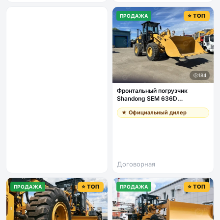
⭐ ТОП
ПРОДАЖА
184
Фронтальный погрузчик
Shandong SEM 636D
джойстик, кондиционер
★ Официальный дилер
Договорная
⭐ ТОП
⭐ ТОП
ПРОДАЖА
ПРОДАЖА