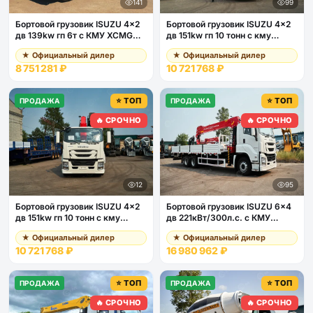
141
99
Бортовой грузовик ISUZU 4x2
Бортовой грузовик ISUZU 4x2
дв 139kw гп 6т c КМУ XCMG
дв 151kw гп 10 тонн c кму
SQS157 гп 6,3т 4 секции 12.8м
VIGRUS SHS2006 гп 8 тонн 6
★ Официальный дилер
★ Официальный дилер
кузов 6000*2400*550 колеса
секций 20м кузов
8 751 281 ₽
10 721 768 ₽
8.25R20 спальник задние
6500*2470*550
аутригеры
⭐ ТОП
⭐ ТОП
ПРОДАЖА
ПРОДАЖА
🔥 СРОЧНО
🔥 СРОЧНО
12
95
Бортовой грузовик ISUZU 4x2
Бортовой грузовик ISUZU 6x4
дв 151kw гп 10 тонн c кму
дв 221кВт/300л.с. c КМУ
VIGRUS SHS2006 гп 8 тонн 6
VIGRUS SHS3005A г/п 12т 5
★ Официальный дилер
★ Официальный дилер
секций 20м кузов
секций 18,3 м
10 721 768 ₽
16 980 962 ₽
6500*2470*550
⭐ ТОП
⭐ ТОП
ПРОДАЖА
ПРОДАЖА
🔥 СРОЧНО
🔥 СРОЧНО