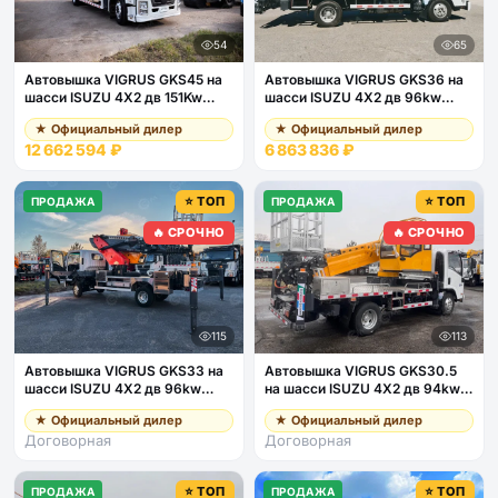
54
65
Автовышка VIGRUS GKS45 на
Автовышка VIGRUS GKS36 на
шасси ISUZU 4Х2 дв 151Kw
шасси ISUZU 4Х2 дв 96kw
высота подъёма 45м
высота подъёма 36м
★ Официальный дилер
★ Официальный дилер
12 662 594 ₽
6 863 836 ₽
⭐ ТОП
⭐ ТОП
ПРОДАЖА
ПРОДАЖА
🔥 СРОЧНО
🔥 СРОЧНО
115
113
Автовышка VIGRUS GKS33 на
Автовышка VIGRUS GKS30.5
шасси ISUZU 4Х2 дв 96kw
на шасси ISUZU 4Х2 дв 94kw
высота подъёма 33м
высота подъёма 30,5м
★ Официальный дилер
★ Официальный дилер
Договорная
Договорная
⭐ ТОП
⭐ ТОП
ПРОДАЖА
ПРОДАЖА