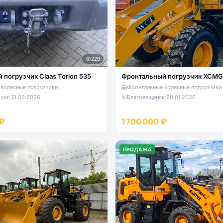
228
Фронтальный погрузчик Claas Torion 535
Фронтальный погрузчик XCMG
колесные погрузчики
Фронтальные колесные погрузчики
ург
·
13.03.2026
Благовещенск
·
20.01.2026
₽
1 700 000 ₽
ПРОДАЖА