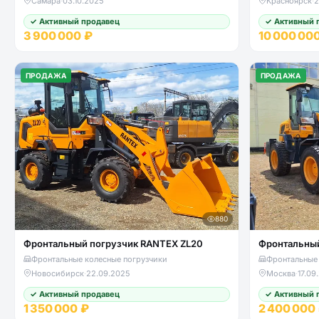
Самара
·
03.10.2025
Красноярск
·
2
✓ Активный продавец
✓ Активный 
3 900 000 ₽
10 000 00
ПРОДАЖА
ПРОДАЖА
880
Фронтальный погрузчик RANTEX ZL20
Фронтальный
Фронтальные колесные погрузчики
Фронтальные 
Новосибирск
·
22.09.2025
Москва
·
17.09
✓ Активный продавец
✓ Активный 
1 350 000 ₽
2 400 000