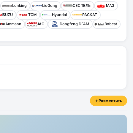
Lonking
LiuGong
СЕСПЕЛЬ
МАЗ
ISUZU
TCM
Hyundai
РАСКАТ
Ammann
JAC
Dongfeng DFAM
Bobcat
Разместить