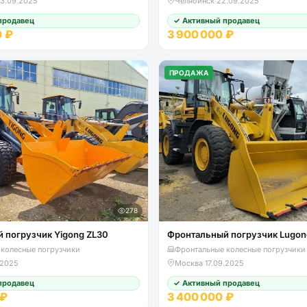
3.09.2025
Челябинск
·
22.09.2025
продавец
✓ Активный продавец
0 ₽
3 900 000 ₽
ПРОДАЖА
278
 погрузчик Yigong ZL30
Фронтальный погрузчик Lugon
колесные погрузчики
Фронтальные колесные погрузчики
.2025
Москва
·
17.09.2025
продавец
✓ Активный продавец
 ₽
3 400 000 ₽