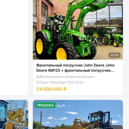
238
Фронтальный погрузчик John Deere John
Deere 6M125 + фронтальный погрузчик
John Deere 623R
Фронтальные колесные погрузчики
Санкт-Петербург
·
17.03.2026
24 500 000 ₽
ПРОДАЖА