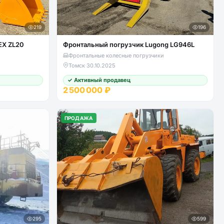
219
196
EX ZL20
Фронтальный погрузчик Lugong LG946L
Фронтальные колесные погрузчики
Томск
·
30.10.2025
✓ Активный продавец
2 500 000 ₽
ПРОДАЖА
295
599