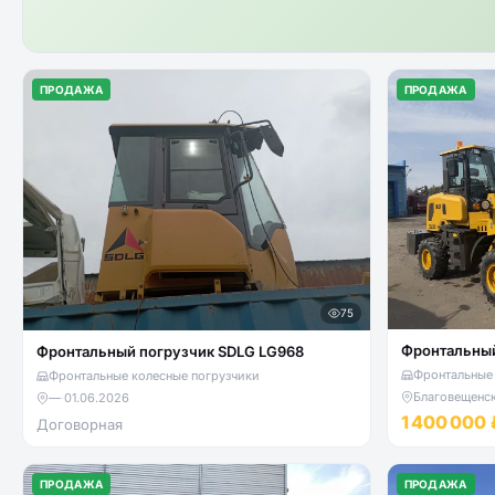
ПРОДАЖА
ПРОДАЖА
75
Фронтальный
Фронтальный погрузчик SDLG LG968
Фронтальные 
Фронтальные колесные погрузчики
Благовещенс
—
·
01.06.2026
1 400 000 
Договорная
ПРОДАЖА
ПРОДАЖА