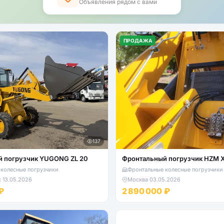
Объявления рядом с вами
ПРОДАЖА
137
 погрузчик YUGONG ZL 20
Фронтальный погрузчик HZM
колесные погрузчики
Фронтальные колесные погрузчики
к
·
13.05.2026
Москва
·
03.05.2026
₽
2 890 000 ₽