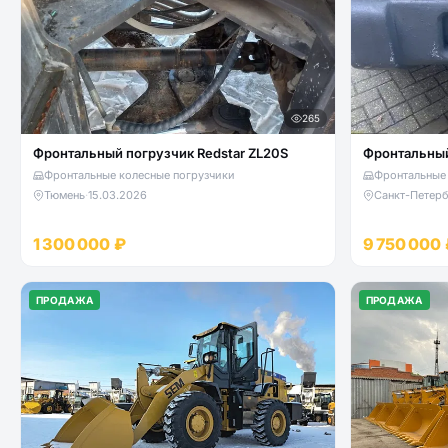
265
Фронтальный погрузчик Redstar ZL20S
Фронтальные колесные погрузчики
Фронтальные 
Тюмень
·
15.03.2026
Санкт-Петерб
1 300 000 ₽
9 750 000 
ПРОДАЖА
ПРОДАЖА