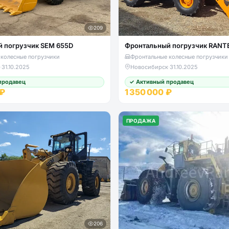
209
 погрузчик SEM 655D
Фронтальный погрузчик RANT
колесные погрузчики
Фронтальные колесные погрузчики
·
31.10.2025
Новосибирск
·
31.10.2025
продавец
✓ Активный продавец
 ₽
1 350 000 ₽
ПРОДАЖА
206