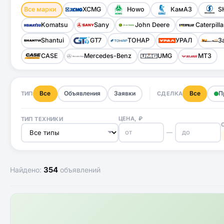
Все марки
XCMG
Howo
КамАЗ
S
Komatsu
Sany
John Deere
Caterpilla
Shantui
GT7
ТОНАР
УРАЛ
З
CASE
Mercedes-Benz
UMG
МТЗ
Все
Объявления
Заявки
Все
П
ТИП
СДЕЛКА
ЦЕНА, ₽
ТИП ТЕХНИКИ
—
354
Найдено:
объявлений