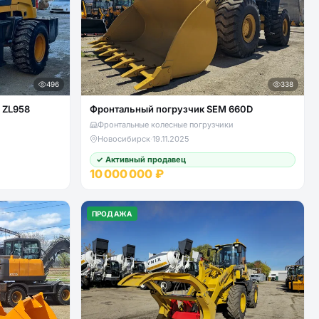
496
338
 ZL958
Фронтальный погрузчик SEM 660D
Фронтальные колесные погрузчики
Новосибирск
·
19.11.2025
✓ Активный продавец
10 000 000 ₽
ПРОДАЖА