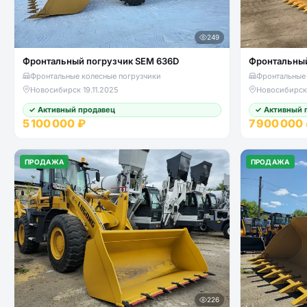
249
Фронтальный погрузчик SEM 636D
Фронтальный
Фронтальные колесные погрузчики
Фронтальные 
Новосибирск
·
19.11.2025
Новосибирск
✓ Активный продавец
✓ Активный 
5 100 000 ₽
7 900 000
ПРОДАЖА
ПРОДАЖА
226