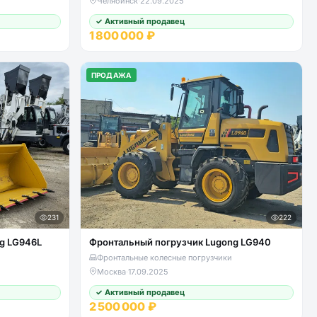
Челябинск
·
22.09.2025
✓ Активный продавец
1 800 000 ₽
ПРОДАЖА
231
222
g LG946L
Фронтальный погрузчик Lugong LG940
Фронтальные колесные погрузчики
Москва
·
17.09.2025
✓ Активный продавец
2 500 000 ₽