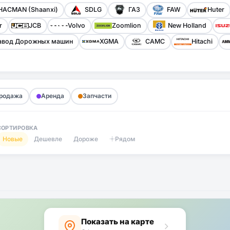
HACMAN (Shaanxi)
SDLG
ГАЗ
FAW
Huter
r
JCB
Volvo
Zoomlion
New Holland
авод Дорожных машин
XGMA
CAMC
Hitachi
родажа
Аренда
Запчасти
СОРТИРОВКА
Новые
Дешевле
Дороже
Рядом
Показать на карте