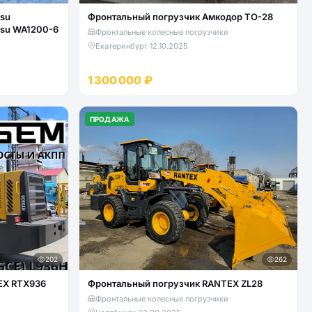
su
Фронтальный погрузчик Амкодор ТО-28
tsu WA1200-6
Фронтальные колесные погрузчики
Екатеринбург
·
12.10.2025
1 300 000 ₽
ПРОДАЖА
202
262
EX RTX936
Фронтальный погрузчик RANTEX ZL28
Фронтальные колесные погрузчики