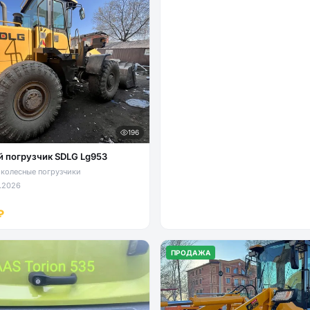
196
 погрузчик SDLG Lg953
колесные погрузчики
.2026
₽
ПРОДАЖА