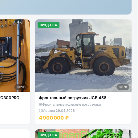
ПРОДАЖА
205
178
 XC300PRO
Фронтальный погрузчик JCB 456
Фронтальные колесные погрузчики
Москва
·
29.04.2026
4 900 000 ₽
ПРОДАЖА