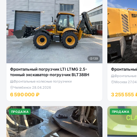
139
Фронтальный погрузчик LTI LTMG 2.5-
Фронтальный
тонный экскаватор-погрузчик BLT388H
Фронтальные 
Фронтальные колесные погрузчики
Москва
·
27.04
Челябинск
·
28.04.2026
6 590 000 ₽
3 255 555 
ПРОДАЖА
ПРОДАЖА