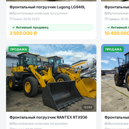
Фронтальный погрузчик Lugong LG946L
Фронтальный
Фронтальные колесные погрузчики
Фронтальные 
Томск
·
30.10.2025
Самара
·
30.10
✓ Активный продавец
✓ Активный 
3 500 000 ₽
10 400 00
ПРОДАЖА
ПРОДАЖА
242
Фронтальный погрузчик RANTEX RTX936
Фронтальный
Фронтальные колесные погрузчики
Фронтальные 