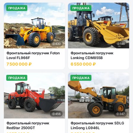
ПРОДАЖА
ПРОДАЖА
430
148
Фронтальный погрузчик Foton
Фронтальный погрузчик
Lovol FL966F
Lonking CDM855B
7 500 000 ₽
6 550 000 ₽
ПРОДАЖА
ПРОДАЖА
456
347
Фронтальный погрузчик
Фронтальный погрузчик SDLG
RedStar 2500GT
LinGong LG946L