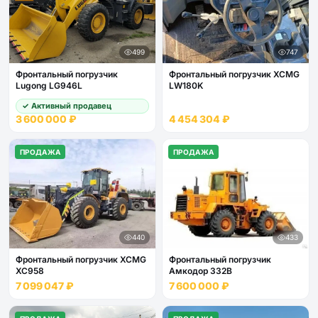
499
747
Фронтальный погрузчик
Фронтальный погрузчик XCMG
Lugong LG946L
LW180K
✓ Активный продавец
3 600 000 ₽
4 454 304 ₽
ПРОДАЖА
ПРОДАЖА
440
433
Фронтальный погрузчик XCMG
Фронтальный погрузчик
XC958
Амкодор 332В
7 099 047 ₽
7 600 000 ₽