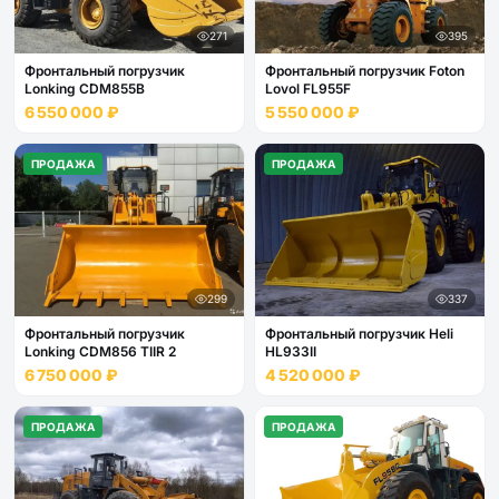
271
395
Фронтальный погрузчик
Фронтальный погрузчик Foton
Lonking CDM855B
Lovol FL955F
6 550 000 ₽
5 550 000 ₽
ПРОДАЖА
ПРОДАЖА
299
337
Фронтальный погрузчик
Фронтальный погрузчик Heli
Lonking CDM856 TIIR 2
HL933II
6 750 000 ₽
4 520 000 ₽
ПРОДАЖА
ПРОДАЖА