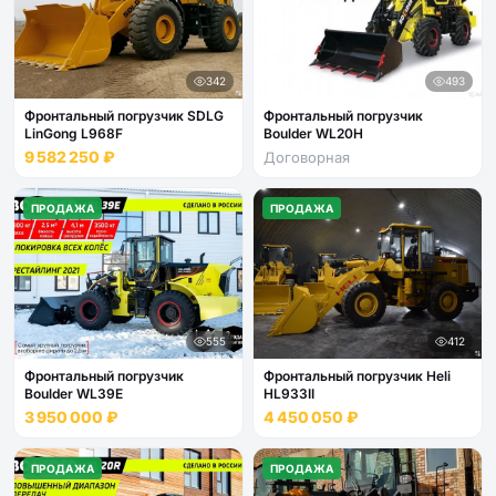
342
493
Фронтальный погрузчик SDLG
Фронтальный погрузчик
LinGong L968F
Boulder WL20H
9 582 250 ₽
Договорная
ПРОДАЖА
ПРОДАЖА
555
412
Фронтальный погрузчик
Фронтальный погрузчик Heli
Boulder WL39E
HL933II
3 950 000 ₽
4 450 050 ₽
ПРОДАЖА
ПРОДАЖА