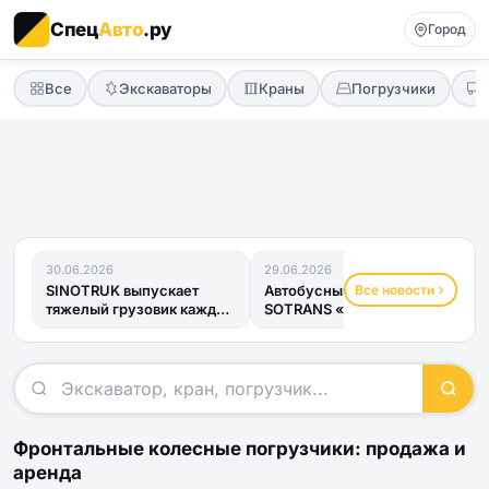
Спец
Авто
.ру
Город
Все
Экскаваторы
Краны
Погрузчики
30.06.2026
29.06.2026
Все новости
SINOTRUK выпускает
Автобусный прицеп
тяжелый грузовик каждые
SOTRANS «Хвост
четыре минуты
Дракона» получил ОТТС
и готов к...
Фронтальные колесные погрузчики: продажа и
аренда