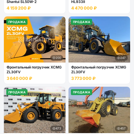
Shantui SL50W-2
HL933II
4 159 200 ₽
4 470 000 ₽
ПРОДАЖА
ПРОДАЖА
200
247
Фронтальный погрузчик XCMG
Фронтальный погрузчик XCMG
ZL30FV
ZL30FV
3 640 000 ₽
3 773 000 ₽
ПРОДАЖА
ПРОДАЖА
473
457