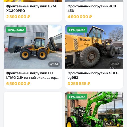
Фронтальный погрузчик HZM
Фронтальный погрузчик JCB
XC300PRO
456
2 890 000 ₽
4 900 000 ₽
ПРОДАЖА
ПРОДАЖА
144
196
Фронтальный погрузчик LTI
Фронтальный погрузчик SDLG
LTMG 2.5-тонный экскаватор-
Lg953
погрузчик BLT388H
6 590 000 ₽
3 255 555 ₽
ПРОДАЖА