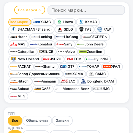
Все марки →
Все марки
XCMG
Howo
КамАЗ
SHACMAN (Shaanxi)
SDLG
ГАЗ
FAW
Huter
Lonking
LiuGong
СЕСПЕЛЬ
МАЗ
Komatsu
Sany
John Deere
Caterpillar
JCB
Volvo
Zoomlion
New Holland
ISUZU
TCM
Hyundai
РАСКАТ
Shantui
GT7
ТОНАР
УРАЛ
Завод Дорожных машин
XGMA
CAMC
Hitachi
Ammann
JAC
Dongfeng DFAM
Bobcat
CASE
Mercedes-Benz
UMG
МТЗ
ТИП
Все
Объявления
Заявки
СДЕЛКА