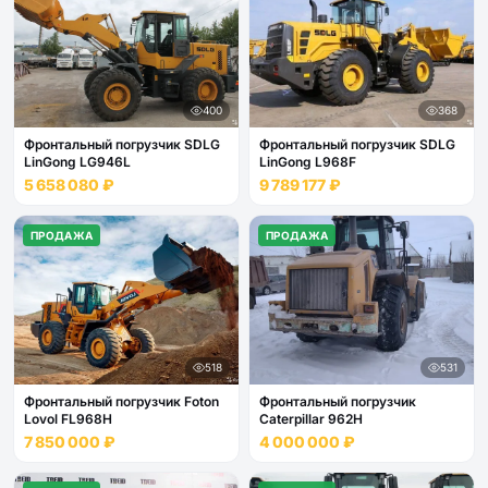
400
368
Фронтальный погрузчик SDLG
Фронтальный погрузчик SDLG
LinGong LG946L
LinGong L968F
5 658 080 ₽
9 789 177 ₽
ПРОДАЖА
ПРОДАЖА
518
531
Фронтальный погрузчик Foton
Фронтальный погрузчик
Lovol FL968H
Caterpillar 962H
7 850 000 ₽
4 000 000 ₽