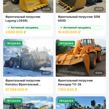
226
210
Фронтальный погрузчик
Фронтальный погрузчик SEM
Lugong LG946L
660D
✓ Активный продавец
✓ Активный продавец
3 500 000 ₽
10 400 000 ₽
ПРОДАЖА
ПРОДАЖА
297
600
Фронтальный погрузчик
Фронтальный погрузчик
Komatsu Фронтальный
Амкодор ТО-28
погрузчик Komatsu WA1200-6
97 599 000 ₽
1 100 000 ₽
ПРОДАЖА
ПРОДАЖА