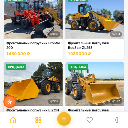
607
334
Фронтальный погрузчик Frontal
Фронтальный погрузчик
200
RedStar ZL25S
1 450 000 ₽
1 935 000 ₽
Мира
ИИ-помощник · всегда онлайн
ПРОДАЖА
ПРОДАЖА
537
177
Фронтальный погрузчик BIZON
Фронтальный погрузчик
936
Lonking LG833N
2 370 000 ₽
Договорная