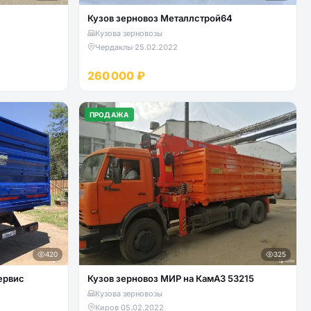
Кузов зерновоз Металлстрой64
Кузова зерновозы
Чердаклы
·
25.02.2022
260 000 ₽
ПРОДАЖА
420
325
ервис
Кузов зерновоз МИР на КамАЗ 53215
Кузова зерновозы
Киров
·
05.02.2022