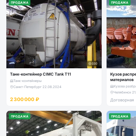
ПРОДАЖА
ПРОДАЖА
330
Танк-контейнер CIMC Tank T11
Кузов распр
материалов
Танк-контейнеры
Кузова разбр
Санкт-Петербург
·
22.08.2024
Челябинск
·
21
2 300 000 ₽
Договорная
ПРОДАЖА
ПРОДАЖА