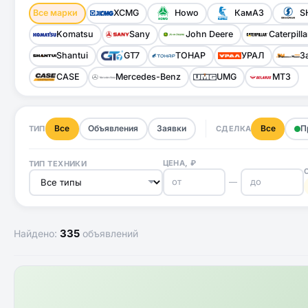
Все марки
XCMG
Howo
КамАЗ
S
Komatsu
Sany
John Deere
Caterpilla
Shantui
GT7
ТОНАР
УРАЛ
З
CASE
Mercedes-Benz
UMG
МТЗ
Все
Объявления
Заявки
Все
П
ТИП
СДЕЛКА
ЦЕНА, ₽
ТИП ТЕХНИКИ
—
335
Найдено:
объявлений