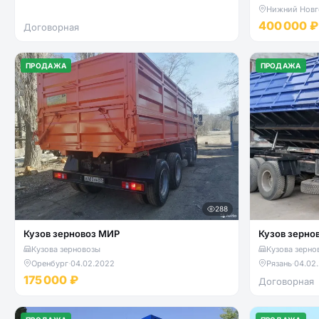
Нижний Новг
400 000 ₽
Договорная
ПРОДАЖА
ПРОДАЖА
288
Кузов зерновоз МИР
Кузов зерно
Кузова зерновозы
Кузова зерно
Оренбург
·
04.02.2022
Рязань
·
04.02
175 000 ₽
Договорная