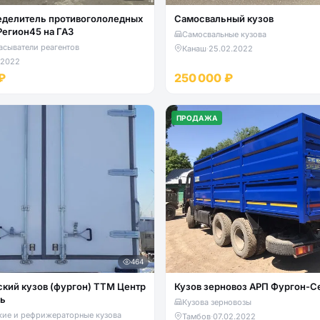
еделитель противогололедных
Самосвальный кузов
Регион45 на ГАЗ
Самосвальные кузова
асыватели реагентов
Канаш
·
25.02.2022
.2022
₽
250 000 ₽
ПРОДАЖА
464
кий кузов (фургон) ТТМ Центр
Кузов зерновоз АРП Фургон-С
ль
Кузова зерновозы
кие и рефрижераторные кузова
Тамбов
·
07.02.2022