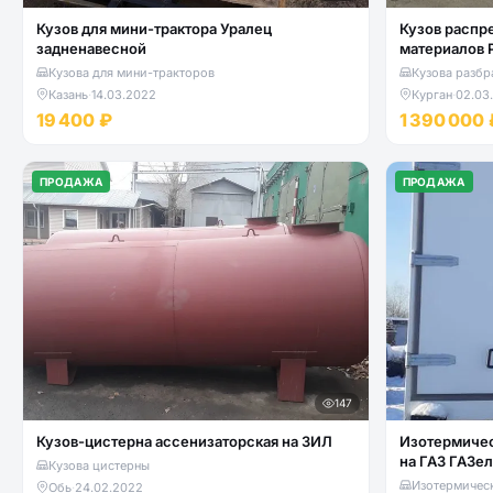
Кузов для мини-трактора Уралец
Кузов распр
задненавесной
материалов 
Кузова для мини-тракторов
Кузова разбр
Казань
·
14.03.2022
Курган
·
02.03
19 400 ₽
1 390 000 
ПРОДАЖА
ПРОДАЖА
147
Кузов-цистерна ассенизаторская на ЗИЛ
Изотермичес
на ГАЗ ГАЗе
Кузова цистерны
Изотермичес
Обь
·
24.02.2022