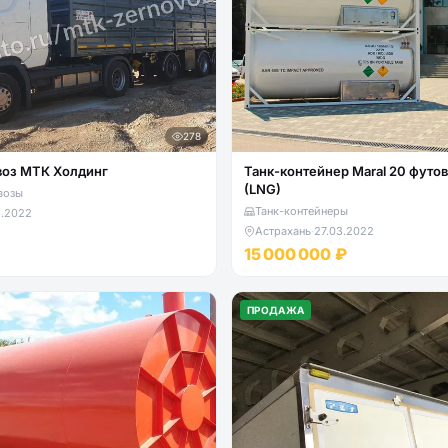
278
воз МТК Холдинг
Танк-контейнер Maral 20 футо
(LNG)
возы
Танк-контейнеры
3.2022
Астрахань
·
27.03.2022
15 000 000 ₽
ПРОДАЖА