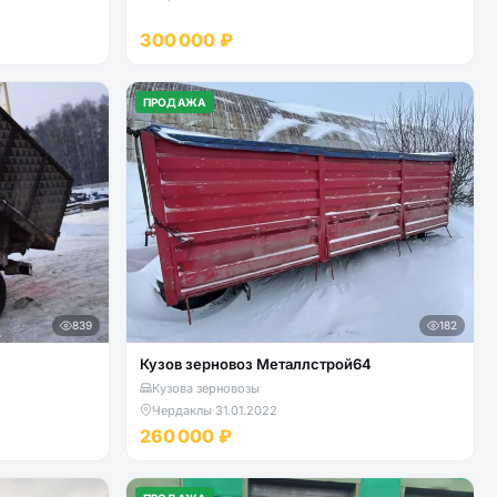
300 000 ₽
ПРОДАЖА
839
182
Кузов зерновоз Металлстрой64
Кузова зерновозы
Чердаклы
·
31.01.2022
260 000 ₽