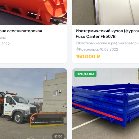
182
рна ассенизаторская
Изотермический кузов (фургон)
Fuso Canter FE507B
рны
Изотермические и рефрижераторн
3.2022
Красноярск
·
16.03.2022
150 000 ₽
ПРОДАЖА
166