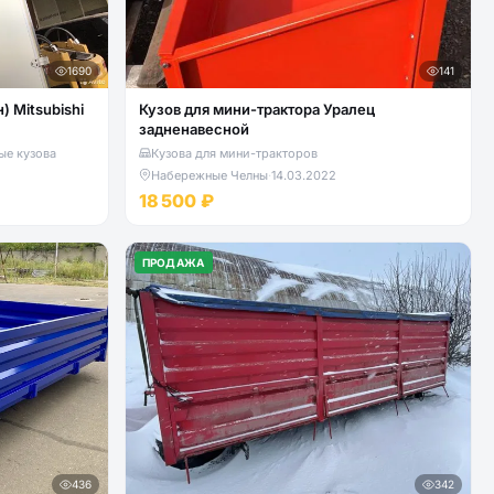
1690
141
 Mitsubishi
Кузов для мини-трактора Уралец
задненавесной
ые кузова
Кузова для мини-тракторов
Набережные Челны
·
14.03.2022
18 500 ₽
ПРОДАЖА
436
342