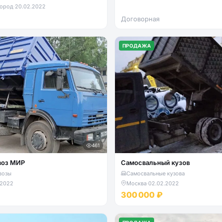
ород
·
20.02.2022
Договорная
ПРОДАЖА
461
воз МИР
Самосвальный кузов
возы
Самосвальные кузова
.2022
Москва
·
02.02.2022
300 000 ₽