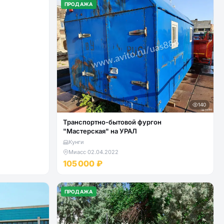
ПРОДАЖА
140
Транспортно-бытовой фургон
"Мастерская" на УРАЛ
Кунги
Миасс
·
02.04.2022
105 000 ₽
ПРОДАЖА