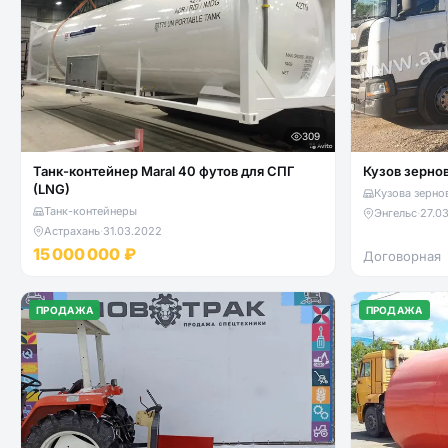
309
Танк-контейнер Maral 40 футов для СПГ
Кузов зерно
(LNG)
Кузова зерно
Танк-контейнеры
Энгельс
·
27.0
Астрахань
·
31.03.2022
15 000 000 ₽
Договорная
ПРОДАЖА
ПРОДАЖА