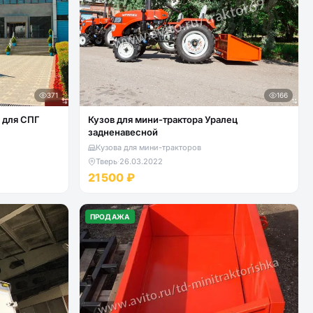
371
166
в для СПГ
Кузов для мини-трактора Уралец
задненавесной
Кузова для мини-тракторов
Тверь
·
26.03.2022
21 500 ₽
ПРОДАЖА