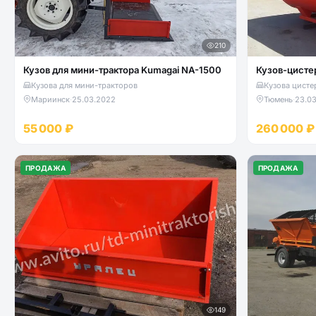
210
Кузов для мини-трактора Kumagai NA-1500
Кузов-цисте
Кузова для мини-тракторов
Кузова цисте
Мариинск
·
25.03.2022
Тюмень
·
23.0
55 000 ₽
260 000 ₽
ПРОДАЖА
ПРОДАЖА
149