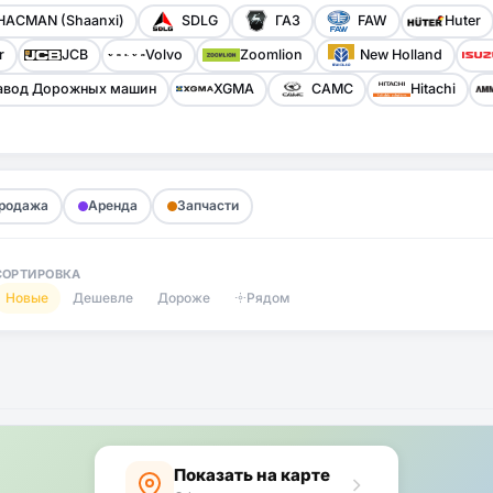
HACMAN (Shaanxi)
SDLG
ГАЗ
FAW
Huter
r
JCB
Volvo
Zoomlion
New Holland
авод Дорожных машин
XGMA
CAMC
Hitachi
родажа
Аренда
Запчасти
СОРТИРОВКА
Новые
Дешевле
Дороже
Рядом
Показать на карте