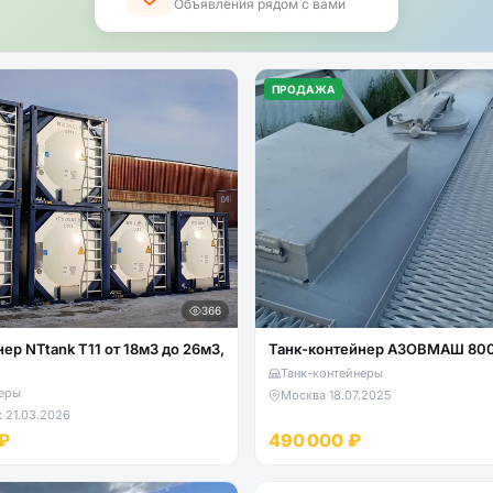
Объявления рядом с вами
ПРОДАЖА
366
ер NTtank Т11 от 18м3 до 26м3,
Танк-контейнер АЗОВМАШ 80
Танк-контейнеры
еры
Москва
·
18.07.2025
к
·
21.03.2026
₽
490 000 ₽