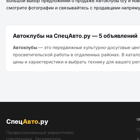
Большой выбор предложений о продаже Автоклубы б/у и нов
смотрите фотографии и связывайтесь с продавцами напрям
Автоклубы на СпецАвто.ру — 5 объявлений
Автоклубы
— это передвижные культурно-досуговые цент
просветительской работы в отдаленных районах. В катал
цены и характеристики и выбрать технику для вашего рег
О
Спец
Авто
.ру
П
Профессиональный маркетплейс
спецтехники. Экскаваторы,
А