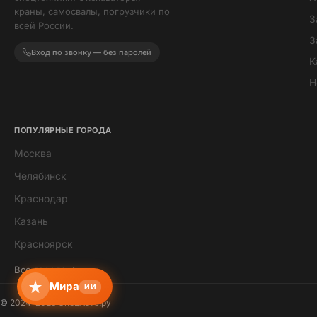
краны, самосвалы, погрузчики по
З
всей России.
З
Вход по звонку — без паролей
К
Н
ПОПУЛЯРНЫЕ ГОРОДА
Москва
Мира
Челябинск
ИИ-помощник · всегда онлайн
Краснодар
Казань
Красноярск
Все города →
Мира
ИИ
© 2024–2026 СпецАвто.ру