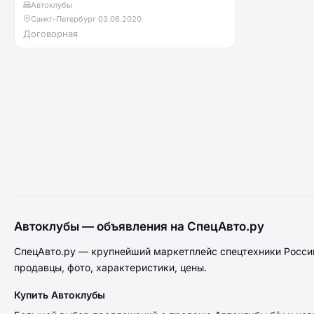
Автоклубы
Санкт-Петербург
·
03.06.2020
Договорная
Автоклубы — объявления на СпецАвто.ру
СпецАвто.ру — крупнейший маркетплейс спецтехники России
продавцы, фото, характеристики, цены.
Купить Автоклубы