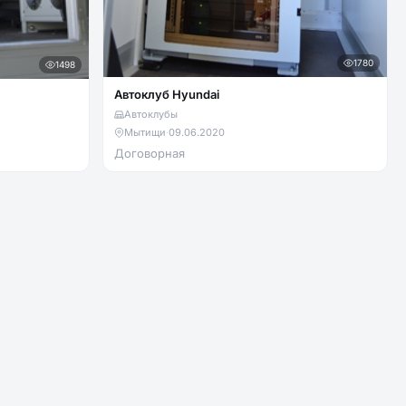
1780
1498
Автоклуб Hyundai
Автоклубы
Мытищи
·
09.06.2020
Договорная