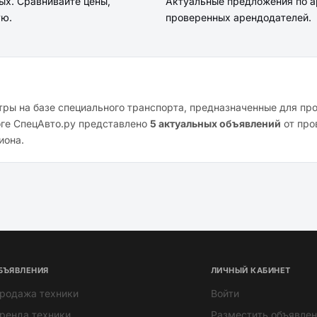
ых. Сравнивайте цены,
Актуальные предложения по а
ую.
проверенных арендодателей.
ры на базе специального транспорта, предназначенные для пр
оге СпецАвто.ру представлено
5 актуальных объявлений
от про
иона.
БЪЯВЛЕНИЯ
ЛИЧНЫЙ КАБИНЕТ
родажа техники
Войти
ренда техники
Разместить объявлен