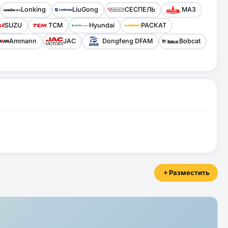
Lonking
LiuGong
СЕСПЕЛЬ
МАЗ
ISUZU
TCM
Hyundai
РАСКАТ
Ammann
JAC
Dongfeng DFAM
Bobcat
Разместить