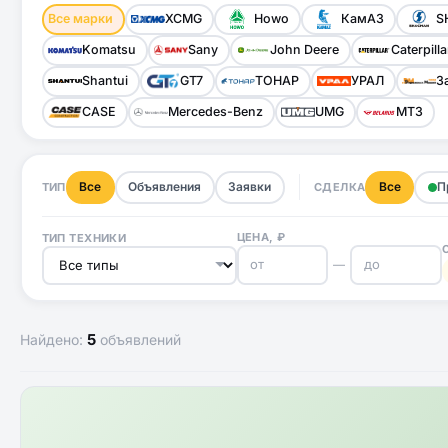
Все марки
XCMG
Howo
КамАЗ
S
Komatsu
Sany
John Deere
Caterpilla
Shantui
GT7
ТОНАР
УРАЛ
З
CASE
Mercedes-Benz
UMG
МТЗ
Все
Объявления
Заявки
Все
П
ТИП
СДЕЛКА
ЦЕНА, ₽
ТИП ТЕХНИКИ
—
5
Найдено:
объявлений