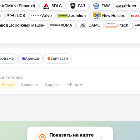
HACMAN (Shaanxi)
SDLG
ГАЗ
FAW
Huter
r
JCB
Volvo
Zoomlion
New Holland
авод Дорожных машин
XGMA
CAMC
Hitachi
родажа
Аренда
Запчасти
СОРТИРОВКА
Новые
Дешевле
Дороже
Рядом
Показать на карте