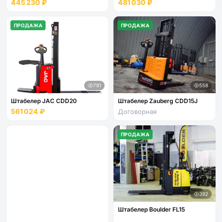
445 230 ₽
481 030 ₽
ПРОДАЖА
ПРОДАЖА
781
558
Штабелер JAC CDD20
Штабелер Zauberg CDD15J
561 024 ₽
Договорная
ПРОДАЖА
392
Штабелер Boulder FL15