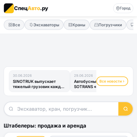
Спец
Авто
.ру
Город
Все
Экскаваторы
Краны
Погрузчики
30.06.2026
29.06.2026
Все новости
SINOTRUK выпускает
Автобусный прицеп
тяжелый грузовик каждые
SOTRANS «Хвост
четыре минуты
Дракона» получил ОТТС
и готов к...
Штабелеры: продажа и аренда