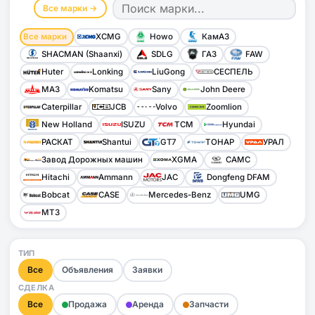
Все марки →
Все марки
XCMG
Howo
КамАЗ
SHACMAN (Shaanxi)
SDLG
ГАЗ
FAW
Huter
Lonking
LiuGong
СЕСПЕЛЬ
МАЗ
Komatsu
Sany
John Deere
Caterpillar
JCB
Volvo
Zoomlion
New Holland
ISUZU
TCM
Hyundai
РАСКАТ
Shantui
GT7
ТОНАР
УРАЛ
Завод Дорожных машин
XGMA
CAMC
Hitachi
Ammann
JAC
Dongfeng DFAM
Bobcat
CASE
Mercedes-Benz
UMG
МТЗ
ТИП
Все
Объявления
Заявки
СДЕЛКА
Все
Продажа
Аренда
Запчасти