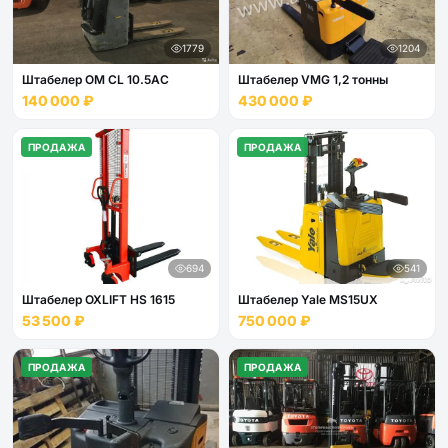
1779
1204
Штабелер OM CL 10.5АС
Штабелер VMG 1,2 тонны
140 000 ₽
430 000 ₽
ПРОДАЖА
ПРОДАЖА
694
541
Штабелер OXLIFT HS 1615
Штабелер Yale МS15UХ
53 500 ₽
750 000 ₽
ПРОДАЖА
ПРОДАЖА