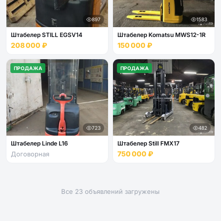
897
1583
Штабелер STILL EGSV14
Штабелер Komatsu MWS12-1R
208 000 ₽
150 000 ₽
ПРОДАЖА
ПРОДАЖА
723
482
Штабелер Linde L16
Штабелер Still FМХ17
750 000 ₽
Договорная
Все 23 объявлений загружены