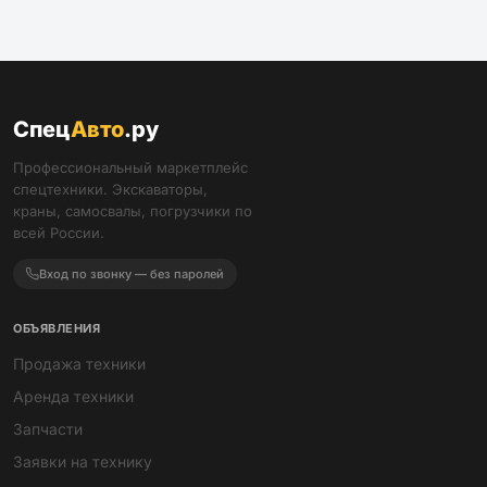
Спец
Авто
.ру
Профессиональный маркетплейс
спецтехники. Экскаваторы,
краны, самосвалы, погрузчики по
всей России.
Вход по звонку — без паролей
ОБЪЯВЛЕНИЯ
Продажа техники
Аренда техники
Запчасти
Заявки на технику