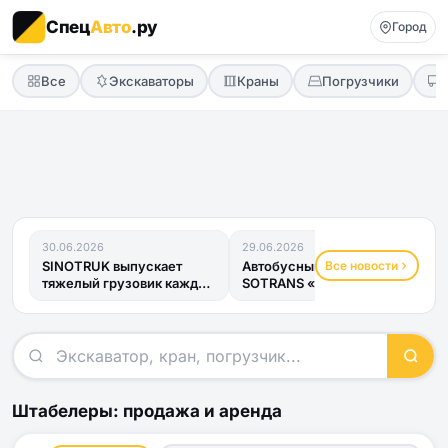
Спец
Авто
.ру
Город
Все
Экскаваторы
Краны
Погрузчики
30.06.2026
29.06.2026
Все новости
SINOTRUK выпускает
Автобусный прицеп
тяжелый грузовик каждые
SOTRANS «Хвост
четыре минуты
Дракона» получил ОТТС
и готов к...
Штабелеры: продажа и аренда