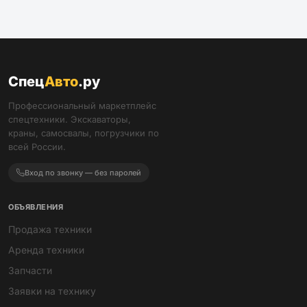
Спец
Авто
.ру
Профессиональный маркетплейс
спецтехники. Экскаваторы,
краны, самосвалы, погрузчики по
всей России.
Вход по звонку — без паролей
ОБЪЯВЛЕНИЯ
Продажа техники
Аренда техники
Запчасти
Заявки на технику