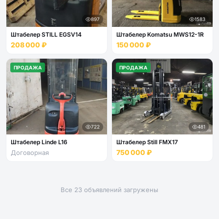
897
1583
Штабелер STILL EGSV14
Штабелер Komatsu MWS12-1R
208 000 ₽
150 000 ₽
ПРОДАЖА
ПРОДАЖА
722
481
Штабелер Linde L16
Штабелер Still FМХ17
750 000 ₽
Договорная
Все 23 объявлений загружены