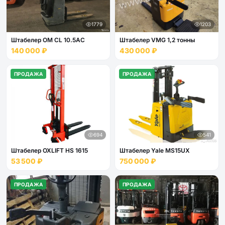
1779
1203
Штабелер OM CL 10.5АС
Штабелер VMG 1,2 тонны
140 000 ₽
430 000 ₽
ПРОДАЖА
ПРОДАЖА
694
541
Штабелер OXLIFT HS 1615
Штабелер Yale МS15UХ
53 500 ₽
750 000 ₽
ПРОДАЖА
ПРОДАЖА