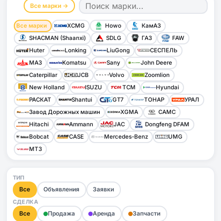
Все марки →
Все марки
XCMG
Howo
КамАЗ
SHACMAN (Shaanxi)
SDLG
ГАЗ
FAW
Huter
Lonking
LiuGong
СЕСПЕЛЬ
МАЗ
Komatsu
Sany
John Deere
Caterpillar
JCB
Volvo
Zoomlion
New Holland
ISUZU
TCM
Hyundai
РАСКАТ
Shantui
GT7
ТОНАР
УРАЛ
Завод Дорожных машин
XGMA
CAMC
Hitachi
Ammann
JAC
Dongfeng DFAM
Bobcat
CASE
Mercedes-Benz
UMG
МТЗ
ТИП
Все
Объявления
Заявки
СДЕЛКА
Все
Продажа
Аренда
Запчасти