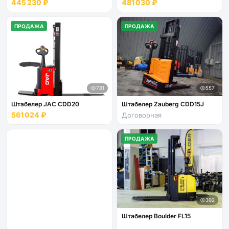
445 230 ₽
481 030 ₽
ПРОДАЖА
ПРОДАЖА
781
557
Штабелер JAC CDD20
Штабелер Zauberg CDD15J
561 024 ₽
Договорная
ПРОДАЖА
392
Штабелер Boulder FL15