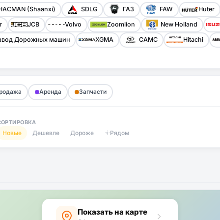
HACMAN (Shaanxi)
SDLG
ГАЗ
FAW
Huter
r
JCB
Volvo
Zoomlion
New Holland
авод Дорожных машин
XGMA
CAMC
Hitachi
родажа
Аренда
Запчасти
СОРТИРОВКА
Новые
Дешевле
Дороже
Рядом
Показать на карте