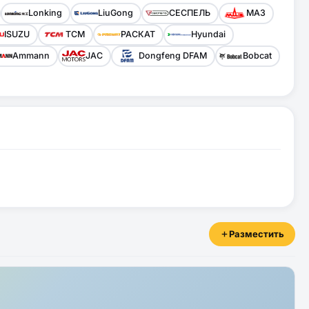
Lonking
LiuGong
СЕСПЕЛЬ
МАЗ
ISUZU
TCM
РАСКАТ
Hyundai
Ammann
JAC
Dongfeng DFAM
Bobcat
Разместить