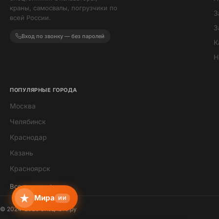
краны, самосвалы, погрузчики по
З
всей России.
З
Вход по звонку — без паролей
К
Н
ПОПУЛЯРНЫЕ ГОРОДА
Москва
Мира
Челябинск
ИИ-помощник · всегда онлайн
Краснодар
Казань
Красноярск
Все города →
Мира
ИИ
© 2024–2026 СпецАвто.ру