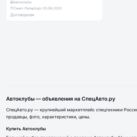
Автоклубы
Санкт-Петербург
·
03.06.2020
Договорная
Автоклубы — объявления на СпецАвто.ру
СпецАвто.ру — крупнейший маркетплейс спецтехники России
продавцы, фото, характеристики, цены.
Купить Автоклубы