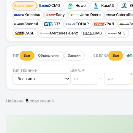
Все марки
XCMG
Howo
КамАЗ
S
Komatsu
Sany
John Deere
Caterpilla
Shantui
GT7
ТОНАР
УРАЛ
З
CASE
Mercedes-Benz
UMG
МТЗ
Все
Объявления
Заявки
Все
П
ТИП
СДЕЛКА
ЦЕНА, ₽
ТИП ТЕХНИКИ
—
5
Найдено:
объявлений