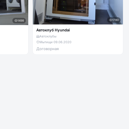
1780
1498
Автоклуб Hyundai
Автоклубы
Мытищи
·
09.06.2020
Договорная