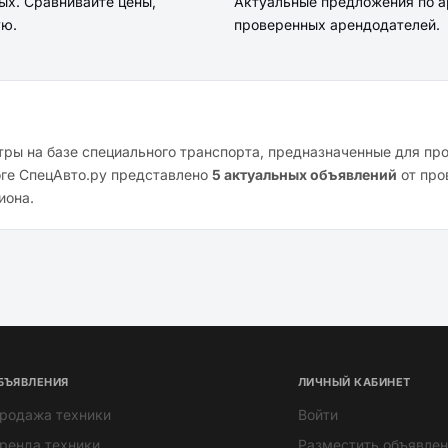
ых. Сравнивайте цены,
Актуальные предложения по а
ую.
проверенных арендодателей.
ры на базе специального транспорта, предназначенные для пр
оге СпецАвто.ру представлено
5 актуальных объявлений
от про
иона.
БЪЯВЛЕНИЯ
ЛИЧНЫЙ КАБИНЕТ
родажа техники
Войти
ренда техники
Разместить объявлен