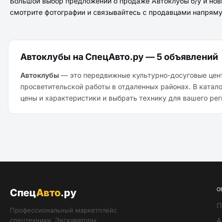
Большой выбор предложений о продаже Автоклубы б/у и нов
смотрите фотографии и связывайтесь с продавцами напрям
Автоклубы на СпецАвто.ру — 5 объявлений
Автоклубы
— это передвижные культурно-досуговые цент
просветительской работы в отдаленных районах. В катал
цены и характеристики и выбрать технику для вашего рег
О
Спец
Авто
.ру
П
Профессиональный маркетплейс
спецтехники. Экскаваторы,
А