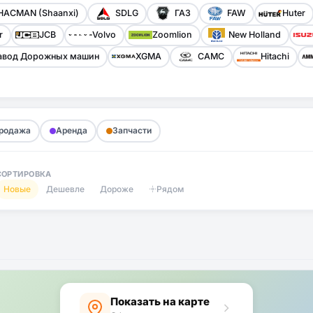
HACMAN (Shaanxi)
SDLG
ГАЗ
FAW
Huter
r
JCB
Volvo
Zoomlion
New Holland
авод Дорожных машин
XGMA
CAMC
Hitachi
родажа
Аренда
Запчасти
СОРТИРОВКА
Новые
Дешевле
Дороже
Рядом
Показать на карте