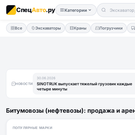
Спец
Авто
.ру
Категории
Все
Экскаваторы
Краны
Погрузчики
30.06.2026
SINOTRUK выпускает тяжелый грузовик каждые
НОВОСТИ
четыре минуты
Битумовозы (нефтевозы): продажа и аре
ПОПУЛЯРНЫЕ МАРКИ