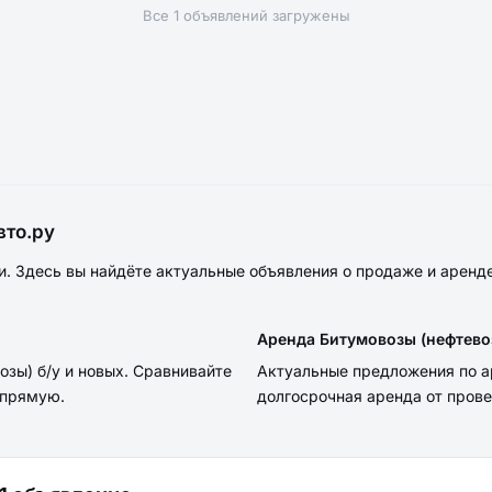
Все 1 объявлений загружены
вто.ру
. Здесь вы найдёте актуальные объявления о продаже и аренд
Аренда Битумовозы (нефтево
зы) б/у и новых. Сравнивайте
Актуальные предложения по а
апрямую.
долгосрочная аренда от пров