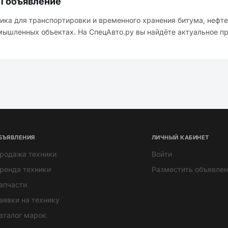
1 объявление
ика для транспортировки и временного хранения битума, нефте
мышленных объектах. На СпецАвто.ру вы найдёте актуальное пр
БЪЯВЛЕНИЯ
ЛИЧНЫЙ КАБИНЕТ
родажа техники
Войти
ренда техники
Разместить объявлен
апчасти
аявки на технику
аталог марок