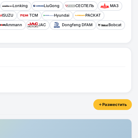
Lonking
LiuGong
СЕСПЕЛЬ
МАЗ
ISUZU
TCM
Hyundai
РАСКАТ
Ammann
JAC
Dongfeng DFAM
Bobcat
Разместить