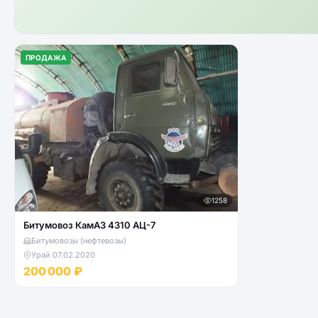
ПРОДАЖА
1258
Битумовоз КамАЗ 4310 АЦ-7
Битумовозы (нефтевозы)
Урай
·
07.02.2020
200 000 ₽