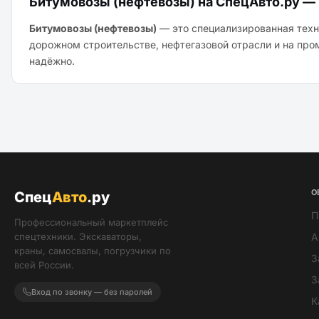
Битумовозы (нефтевозы) на СпецАвто.ру — 
Битумовозы (нефтевозы)
— это специализированная техн
дорожном строительстве, нефтегазовой отрасли и на про
надёжно.
О
Спец
Авто
.ру
П
Профессиональный маркетплейс
спецтехники. Экскаваторы,
А
краны, самосвалы, погрузчики по
З
всей России.
З
Вход по звонку — без паролей
К