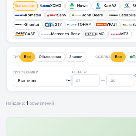
Все марки
XCMG
Howo
КамАЗ
S
Komatsu
Sany
John Deere
Caterpilla
Shantui
GT7
ТОНАР
УРАЛ
З
CASE
Mercedes-Benz
UMG
МТЗ
Все
Объявления
Заявки
Все
П
ТИП
СДЕЛКА
ЦЕНА, ₽
ТИП ТЕХНИКИ
—
1
Найдено:
объявлений